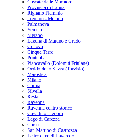
Cascate delle Marmore
Provincia di Latina
Rignano Flaminio
Trentino - Merano
Palmanova
Verceia
Merano
Laguna di Marano e Grado
Genova
Cinque Terre
Pontebba
Piancavallo (Dolomiti Friulane)
Orrido dello Slizza (Tarvisio)
Marostica
Milano
Carnia
Silvella
Resia
Ravenna
Ravenna centro storico
Cavallino Treporti
Lago di Carezza
Carso
San Martino di Castrozza
Le tre cime di Lavaredo