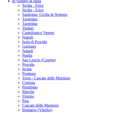
Io viaggio in Italia
Sicilia - Erice
Sicilia - Erice
Sardegna- Grotta di Nettuno
Taormina
Taormina
Tindari
Castelfranco Veneto
Napoli
Isola di Procida
Gargano
Napoli
Puglia
San Leucio (Caserta)
Procida
Ischia
Positano
Terni - Cascate delle Marmore
Cortona
Piombino
Marche
Firenze
Pisa
Cascate delle Marmore
Bomarzo (Viterbo)