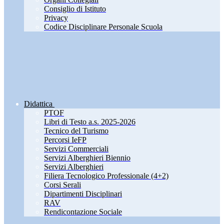
Consiglio di Istituto
Privacy
Codice Disciplinare Personale Scuola
Didattica
PTOF
Libri di Testo a.s. 2025-2026
Tecnico del Turismo
Percorsi IeFP
Servizi Commerciali
Servizi Alberghieri Biennio
Servizi Alberghieri
Filiera Tecnologico Professionale (4+2)
Corsi Serali
Dipartimenti Disciplinari
RAV
Rendicontazione Sociale