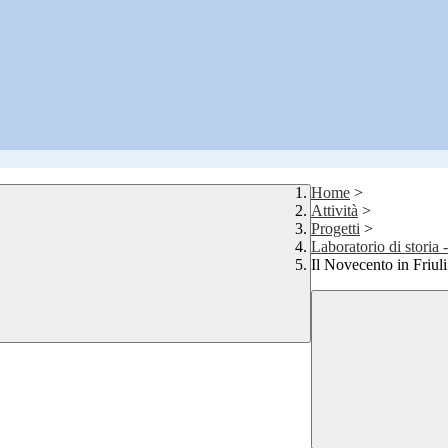
Home
>
Attività
>
Progetti
>
Laboratorio di stori
Il Novecento in Friul