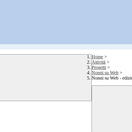
Home
>
Attività
>
Progetti
>
Nonni su Web
>
Nonni su Web - ediz