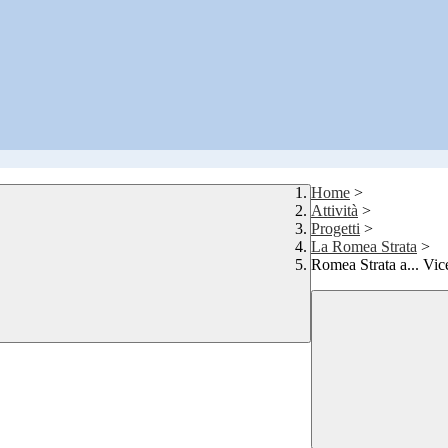
Home
>
Attività
>
Progetti
>
La Romea Strata
>
Romea Strata a... Vic