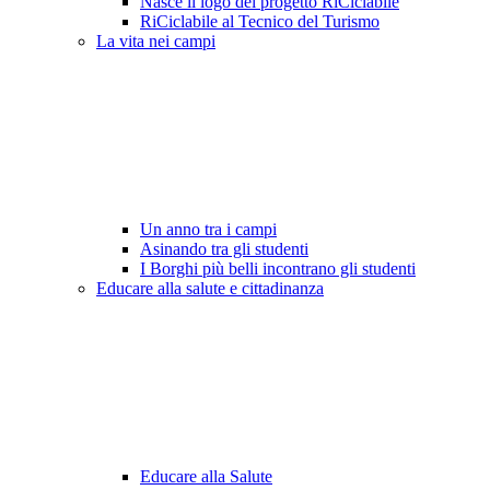
Nasce il logo del progetto RiCiclabile
RiCiclabile al Tecnico del Turismo
La vita nei campi
Un anno tra i campi
Asinando tra gli studenti
I Borghi più belli incontrano gli studenti
Educare alla salute e cittadinanza
Educare alla Salute