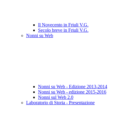
Il Novecento in Friuli V.G.
Secolo breve in Friuli V.G.
Nonni su Web
Nonni su Web - Edizione 2013-2014
Nonni su Web - edizione 2015-2016
Nonni sul Web 2.0
Laboratorio di Storia - Presentazione