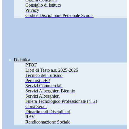
Consiglio di Istituto
Privacy
Codice Disciplinare Personale Scuola
Didattica
PTOF
Libri di Testo a.s. 2025-2026
Tecnico del Turismo
Percorsi IeFP
Servizi Commerciali
Servizi Alberghieri Biennio
Servizi Alberghieri
Filiera Tecnologico Professionale (4+2)
Corsi Serali
Dipartimenti Disciplinari
RAV
Rendicontazione Sociale