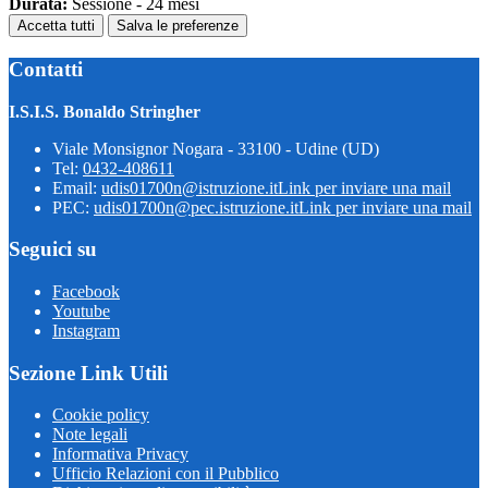
Durata:
Sessione - 24 mesi
Accetta tutti
Salva le preferenze
Contatti
I.S.I.S. Bonaldo Stringher
Viale Monsignor Nogara - 33100 - Udine (UD)
Tel:
0432-408611
Email:
udis01700n@istruzione.it
Link per inviare una mail
PEC:
udis01700n@pec.istruzione.it
Link per inviare una mail
Seguici su
Facebook
Youtube
Instagram
Sezione Link Utili
Cookie policy
Note legali
Informativa Privacy
Ufficio Relazioni con il Pubblico