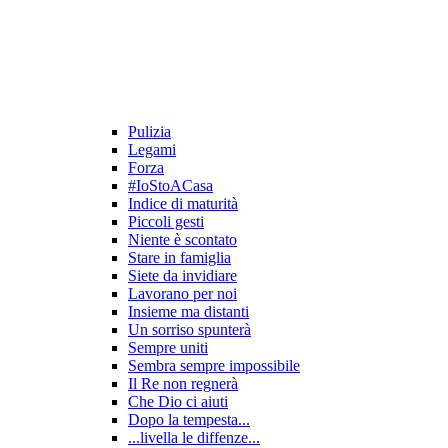
Pulizia
Legami
Forza
#IoStoACasa
Indice di maturità
Piccoli gesti
Niente è scontato
Stare in famiglia
Siete da invidiare
Lavorano per noi
Insieme ma distanti
Un sorriso spunterà
Sempre uniti
Sembra sempre impossibile
Il Re non regnerà
Che Dio ci aiuti
Dopo la tempesta...
...livella le diffenze...