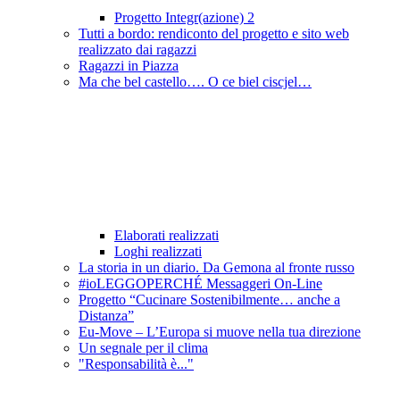
Progetto Integr(azione) 2
Tutti a bordo: rendiconto del progetto e sito web
realizzato dai ragazzi
Ragazzi in Piazza
Ma che bel castello…. O ce biel ciscjel…
Elaborati realizzati
Loghi realizzati
La storia in un diario. Da Gemona al fronte russo
#ioLEGGOPERCHÉ Messaggeri On-Line
Progetto “Cucinare Sostenibilmente… anche a
Distanza”
Eu-Move – L’Europa si muove nella tua direzione
Un segnale per il clima
"Responsabilità è..."