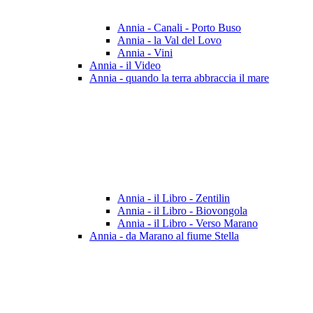
Annia - Canali - Porto Buso
Annia - la Val del Lovo
Annia - Vini
Annia - il Video
Annia - quando la terra abbraccia il mare
Annia - il Libro - Zentilin
Annia - il Libro - Biovongola
Annia - il Libro - Verso Marano
Annia - da Marano al fiume Stella