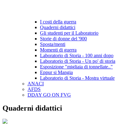
I costi della guerra
Quaderni didattici
Gli studenti per il Laboratorio
Storie di donne del '900
Sposta/menti
Momenti di guerra
Laboratorio di Storia - 100 anni dopo
Laboratorio di Storia - Un po' di storia
Esposizione "migliaia di tonnellate.."
Eppur si Mangia
Laboratorio di Storia - Mostra virtuale
ANACI
AFDS
DDAY GO ON FVG
Quaderni didattici