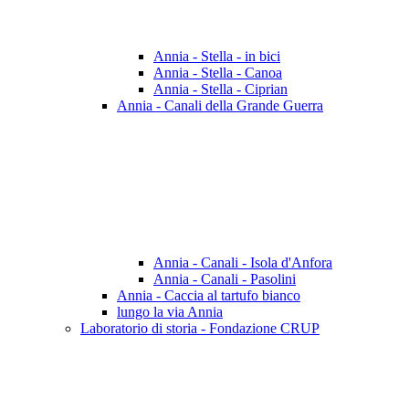
Annia - Stella - in bici
Annia - Stella - Canoa
Annia - Stella - Ciprian
Annia - Canali della Grande Guerra
Annia - Canali - Isola d'Anfora
Annia - Canali - Pasolini
Annia - Caccia al tartufo bianco
lungo la via Annia
Laboratorio di storia - Fondazione CRUP