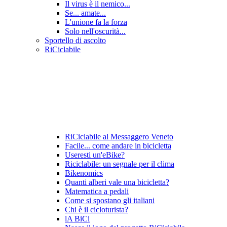
Il virus è il nemico...
Se... amate...
L'unione fa la forza
Solo nell'oscurità...
Sportello di ascolto
RiCiclabile
RiCiclabile al Messaggero Veneto
Facile... come andare in bicicletta
Useresti un'eBike?
Riciclabile: un segnale per il clima
Bikenomics
Quanti alberi vale una bicicletta?
Matematica a pedali
Come si spostano gli italiani
Chi è il cicloturista?
lA BiCi