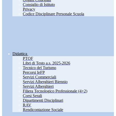
Consiglio di Istituto
Privacy
Codice Disciplinare Personale Scuola
Didattica
PTOF
Libri di Testo a.s. 2025-2026
Tecnico del Turismo
Percorsi IeFP
Servizi Commerciali
Servizi Alberghieri Biennio
Servizi Alberghieri
Filiera Tecnologico Professionale (4+2)
Corsi Serali
Dipartimenti Disciplinari
RAV
Rendicontazione Sociale