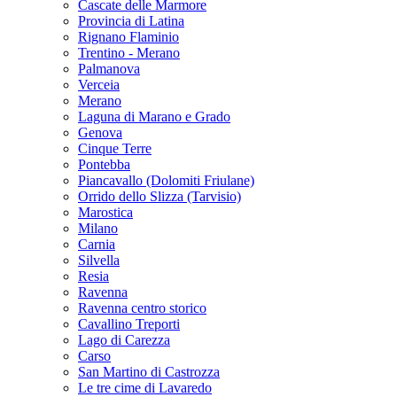
Cascate delle Marmore
Provincia di Latina
Rignano Flaminio
Trentino - Merano
Palmanova
Verceia
Merano
Laguna di Marano e Grado
Genova
Cinque Terre
Pontebba
Piancavallo (Dolomiti Friulane)
Orrido dello Slizza (Tarvisio)
Marostica
Milano
Carnia
Silvella
Resia
Ravenna
Ravenna centro storico
Cavallino Treporti
Lago di Carezza
Carso
San Martino di Castrozza
Le tre cime di Lavaredo