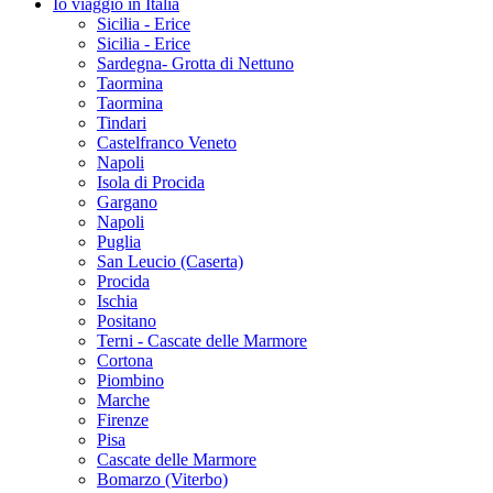
Io viaggio in Italia
Sicilia - Erice
Sicilia - Erice
Sardegna- Grotta di Nettuno
Taormina
Taormina
Tindari
Castelfranco Veneto
Napoli
Isola di Procida
Gargano
Napoli
Puglia
San Leucio (Caserta)
Procida
Ischia
Positano
Terni - Cascate delle Marmore
Cortona
Piombino
Marche
Firenze
Pisa
Cascate delle Marmore
Bomarzo (Viterbo)