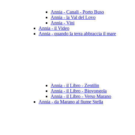
Annia - Canali - Porto Buso
Annia - la Val del Lovo
Annia - Vini
Annia - il Video
Annia - quando la terra abbraccia il mare
Annia - il Libro - Zentilin
Annia - il Libro - Biovongola
Annia - il Libro - Verso Marano
Annia - da Marano al fiume Stella