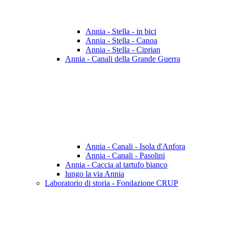
Annia - Stella - in bici
Annia - Stella - Canoa
Annia - Stella - Ciprian
Annia - Canali della Grande Guerra
Annia - Canali - Isola d'Anfora
Annia - Canali - Pasolini
Annia - Caccia al tartufo bianco
lungo la via Annia
Laboratorio di storia - Fondazione CRUP