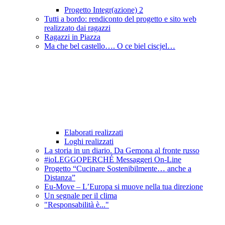
Progetto Integr(azione) 2
Tutti a bordo: rendiconto del progetto e sito web
realizzato dai ragazzi
Ragazzi in Piazza
Ma che bel castello…. O ce biel ciscjel…
Elaborati realizzati
Loghi realizzati
La storia in un diario. Da Gemona al fronte russo
#ioLEGGOPERCHÉ Messaggeri On-Line
Progetto “Cucinare Sostenibilmente… anche a
Distanza”
Eu-Move – L’Europa si muove nella tua direzione
Un segnale per il clima
"Responsabilità è..."