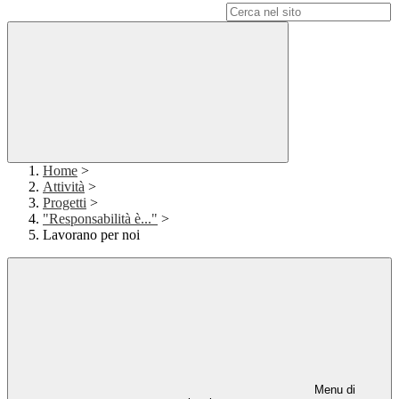
Campo di ricerca per le pagine del sito
Home
>
Attività
>
Progetti
>
"Responsabilità è..."
>
Lavorano per noi
Menu di