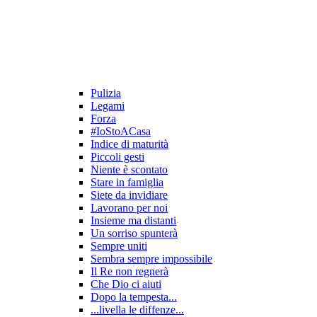
Pulizia
Legami
Forza
#IoStoACasa
Indice di maturità
Piccoli gesti
Niente è scontato
Stare in famiglia
Siete da invidiare
Lavorano per noi
Insieme ma distanti
Un sorriso spunterà
Sempre uniti
Sembra sempre impossibile
Il Re non regnerà
Che Dio ci aiuti
Dopo la tempesta...
...livella le diffenze...