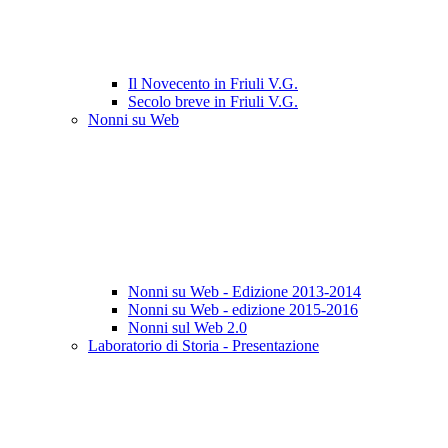
Il Novecento in Friuli V.G.
Secolo breve in Friuli V.G.
Nonni su Web
Nonni su Web - Edizione 2013-2014
Nonni su Web - edizione 2015-2016
Nonni sul Web 2.0
Laboratorio di Storia - Presentazione