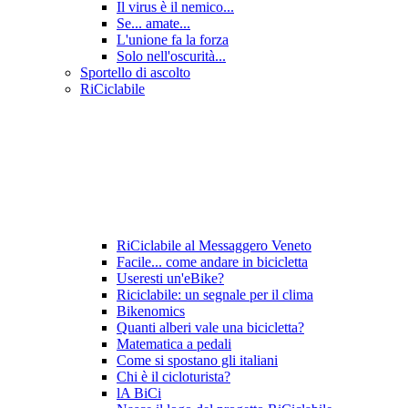
Il virus è il nemico...
Se... amate...
L'unione fa la forza
Solo nell'oscurità...
Sportello di ascolto
RiCiclabile
RiCiclabile al Messaggero Veneto
Facile... come andare in bicicletta
Useresti un'eBike?
Riciclabile: un segnale per il clima
Bikenomics
Quanti alberi vale una bicicletta?
Matematica a pedali
Come si spostano gli italiani
Chi è il cicloturista?
lA BiCi