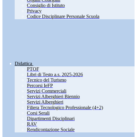
Consiglio di Istituto
Privacy
Codice Disciplinare Personale Scuola
Didattica
PTOF
Libri di Testo a.s. 2025-2026
Tecnico del Turismo
Percorsi IeFP
Servizi Commerciali
Servizi Alberghieri Biennio
Servizi Alberghieri
Filiera Tecnologico Professionale (4+2)
Corsi Serali
Dipartimenti Disciplinari
RAV
Rendicontazione Sociale