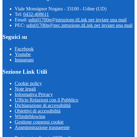
Viale Monsignor Nogara - 33100 - Udine (UD)
Tel:
0432-408611
Email:
udis01700n@istruzione.it
Link per inviare una mail
PEC:
udis01700n@pec.istruzione.it
Link per inviare una mail
Seguici su
Facebook
Youtube
Instagram
Sezione Link Utili
Cookie policy
Note legali
Informativa Privacy
Ufficio Relazioni con il Pubblico
Dichiarazione di accessibilità
Obiettivi di accessibilità
Whistleblowing
Gestione consensi cookie
Amministrazione trasparente