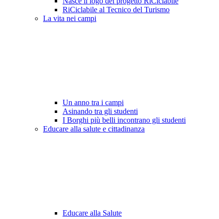
Nasce il logo del progetto RiCiclabile
RiCiclabile al Tecnico del Turismo
La vita nei campi
Un anno tra i campi
Asinando tra gli studenti
I Borghi più belli incontrano gli studenti
Educare alla salute e cittadinanza
Educare alla Salute