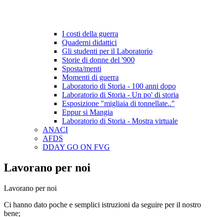
I costi della guerra
Quaderni didattici
Gli studenti per il Laboratorio
Storie di donne del '900
Sposta/menti
Momenti di guerra
Laboratorio di Storia - 100 anni dopo
Laboratorio di Storia - Un po' di storia
Esposizione "migliaia di tonnellate.."
Eppur si Mangia
Laboratorio di Storia - Mostra virtuale
ANACI
AFDS
DDAY GO ON FVG
Lavorano per noi
Lavorano per noi
Ci hanno dato poche e semplici istruzioni da seguire per il nostro
bene;