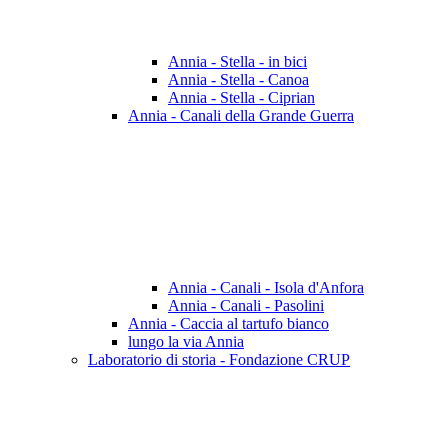
Annia - Stella - in bici
Annia - Stella - Canoa
Annia - Stella - Ciprian
Annia - Canali della Grande Guerra
Annia - Canali - Isola d'Anfora
Annia - Canali - Pasolini
Annia - Caccia al tartufo bianco
lungo la via Annia
Laboratorio di storia - Fondazione CRUP