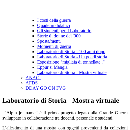
I costi della guerra
Quaderni didattici
Gli studenti per il Laboratorio
Storie di donne del '900
Sposta/menti
Momenti di guerra
Laboratorio di Storia - 100 anni dopo
Laboratorio di Storia - Un po' di storia
Esposizione "migliaia di tonnellate.."
Eppur si Mangia
Laboratorio di Storia - Mostra virtuale
ANACI
AFDS
DDAY GO ON FVG
Laboratorio di Storia - Mostra virtuale
“Alpin jo mame” è il primo progetto legato alla Grande Guerra
sviluppato in collaborazione tra docenti, personale e studenti.
L’allestimento di una mostra con oggetti provenienti da collezioni