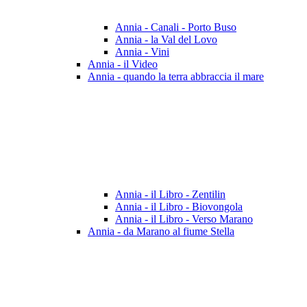
Annia - Canali - Porto Buso
Annia - la Val del Lovo
Annia - Vini
Annia - il Video
Annia - quando la terra abbraccia il mare
Annia - il Libro - Zentilin
Annia - il Libro - Biovongola
Annia - il Libro - Verso Marano
Annia - da Marano al fiume Stella