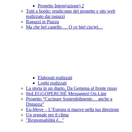
Progetto Integr(azione) 2
Tutti a bordo: rendiconto del progetto e sito web
realizzato dai ragazzi
Ragazzi in Piazza
Ma che bel castello…. O ce biel ciscjel…
Elaborati realizzati
Loghi realizzati
La storia in un diario. Da Gemona al fronte russo
#ioLEGGOPERCHÉ Messaggeri On-Line
Progetto “Cucinare Sostenibilmente… anche a
Distanza”
Eu-Move – L’Europa si muove nella tua direzione
Un segnale per il clima
"Responsabilità è..."