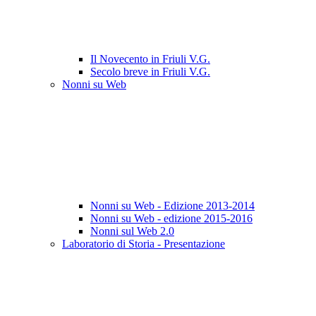
Il Novecento in Friuli V.G.
Secolo breve in Friuli V.G.
Nonni su Web
Nonni su Web - Edizione 2013-2014
Nonni su Web - edizione 2015-2016
Nonni sul Web 2.0
Laboratorio di Storia - Presentazione