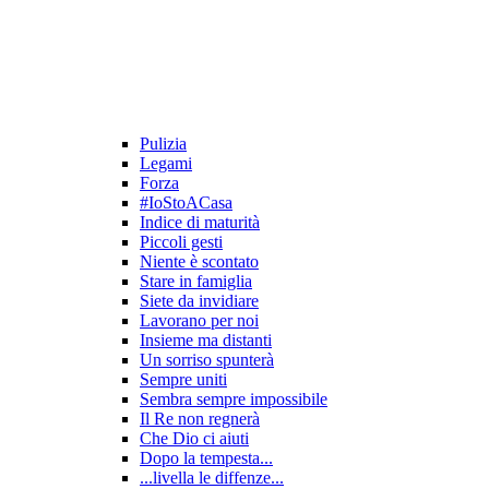
Pulizia
Legami
Forza
#IoStoACasa
Indice di maturità
Piccoli gesti
Niente è scontato
Stare in famiglia
Siete da invidiare
Lavorano per noi
Insieme ma distanti
Un sorriso spunterà
Sempre uniti
Sembra sempre impossibile
Il Re non regnerà
Che Dio ci aiuti
Dopo la tempesta...
...livella le diffenze...