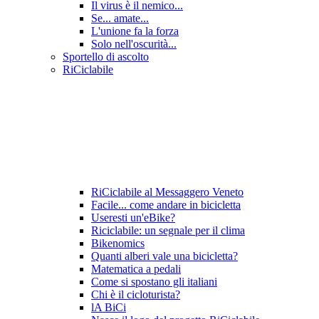
Il virus è il nemico...
Se... amate...
L'unione fa la forza
Solo nell'oscurità...
Sportello di ascolto
RiCiclabile
RiCiclabile al Messaggero Veneto
Facile... come andare in bicicletta
Useresti un'eBike?
Riciclabile: un segnale per il clima
Bikenomics
Quanti alberi vale una bicicletta?
Matematica a pedali
Come si spostano gli italiani
Chi è il cicloturista?
lA BiCi