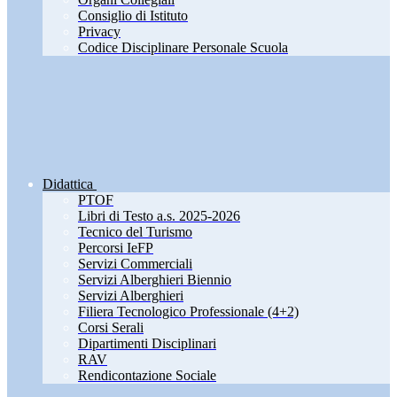
Consiglio di Istituto
Privacy
Codice Disciplinare Personale Scuola
Didattica
PTOF
Libri di Testo a.s. 2025-2026
Tecnico del Turismo
Percorsi IeFP
Servizi Commerciali
Servizi Alberghieri Biennio
Servizi Alberghieri
Filiera Tecnologico Professionale (4+2)
Corsi Serali
Dipartimenti Disciplinari
RAV
Rendicontazione Sociale