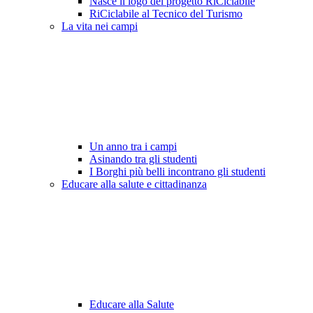
Nasce il logo del progetto RiCiclabile
RiCiclabile al Tecnico del Turismo
La vita nei campi
Un anno tra i campi
Asinando tra gli studenti
I Borghi più belli incontrano gli studenti
Educare alla salute e cittadinanza
Educare alla Salute