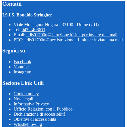
Contatti
I.S.I.S. Bonaldo Stringher
Viale Monsignor Nogara - 33100 - Udine (UD)
Tel:
0432-408611
Email:
udis01700n@istruzione.it
Link per inviare una mail
PEC:
udis01700n@pec.istruzione.it
Link per inviare una mail
Seguici su
Facebook
Youtube
Instagram
Sezione Link Utili
Cookie policy
Note legali
Informativa Privacy
Ufficio Relazioni con il Pubblico
Dichiarazione di accessibilità
Obiettivi di accessibilità
Whistleblowing