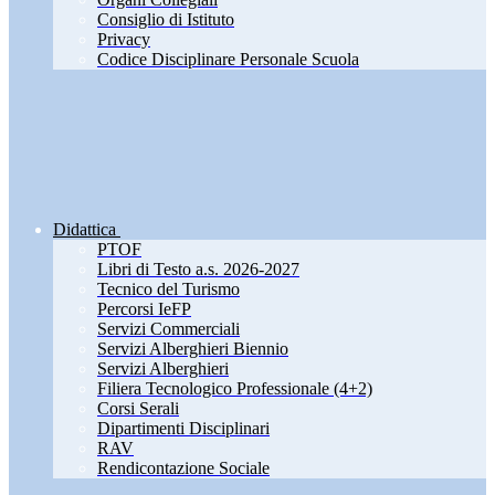
Consiglio di Istituto
Privacy
Codice Disciplinare Personale Scuola
Didattica
PTOF
Libri di Testo a.s. 2026-2027
Tecnico del Turismo
Percorsi IeFP
Servizi Commerciali
Servizi Alberghieri Biennio
Servizi Alberghieri
Filiera Tecnologico Professionale (4+2)
Corsi Serali
Dipartimenti Disciplinari
RAV
Rendicontazione Sociale