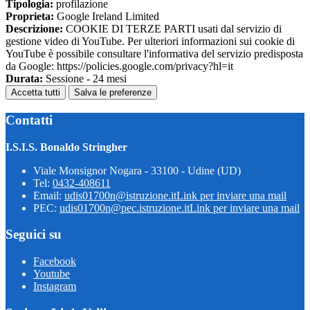
Tipologia:
profilazione
Proprieta:
Google Ireland Limited
Descrizione:
COOKIE DI TERZE PARTI usati dal servizio di
gestione video di YouTube. Per ulteriori informazioni sui cookie di
YouTube è possibile consultare l'informativa del servizio predisposta
da Google: https://policies.google.com/privacy?hl=it
Durata:
Sessione - 24 mesi
Accetta tutti
Salva le preferenze
Contatti
I.S.I.S. Bonaldo Stringher
Viale Monsignor Nogara - 33100 - Udine (UD)
Tel:
0432-408611
Email:
udis01700n@istruzione.it
Link per inviare una mail
PEC:
udis01700n@pec.istruzione.it
Link per inviare una mail
Seguici su
Facebook
Youtube
Instagram