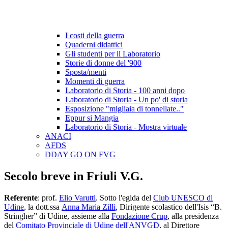
I costi della guerra
Quaderni didattici
Gli studenti per il Laboratorio
Storie di donne del '900
Sposta/menti
Momenti di guerra
Laboratorio di Storia - 100 anni dopo
Laboratorio di Storia - Un po' di storia
Esposizione "migliaia di tonnellate.."
Eppur si Mangia
Laboratorio di Storia - Mostra virtuale
ANACI
AFDS
DDAY GO ON FVG
Secolo breve in Friuli V.G.
Referente
: prof.
Elio Varutti
. Sotto l'egida del
Club UNESCO di
Udine
, la dott.ssa
Anna Maria Zilli
, Dirigente scolastico dell'Isis “B.
Stringher” di Udine, assieme alla
Fondazione Crup
, alla presidenza
del
Comitato Provinciale di Udine dell'ANVGD
, al Direttore