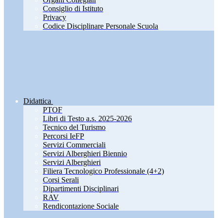
Consiglio di Istituto
Privacy
Codice Disciplinare Personale Scuola
Didattica
PTOF
Libri di Testo a.s. 2025-2026
Tecnico del Turismo
Percorsi IeFP
Servizi Commerciali
Servizi Alberghieri Biennio
Servizi Alberghieri
Filiera Tecnologico Professionale (4+2)
Corsi Serali
Dipartimenti Disciplinari
RAV
Rendicontazione Sociale