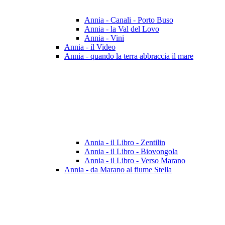
Annia - Canali - Porto Buso
Annia - la Val del Lovo
Annia - Vini
Annia - il Video
Annia - quando la terra abbraccia il mare
Annia - il Libro - Zentilin
Annia - il Libro - Biovongola
Annia - il Libro - Verso Marano
Annia - da Marano al fiume Stella