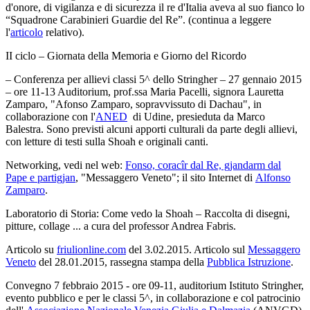
d'onore, di vigilanza e di sicurezza il re d'Italia aveva al suo fianco lo
“Squadrone Carabinieri Guardie del Re”. (continua a leggere
l'
articolo
relativo).
II ciclo – Giornata della Memoria e Giorno del Ricordo
– Conferenza per allievi classi 5^ dello Stringher – 27 gennaio 2015
– ore 11-13 Auditorium, prof.ssa Maria Pacelli, signora Lauretta
Zamparo, "Afonso Zamparo, sopravvissuto di Dachau", in
collaborazione con l'
ANED
di Udine, presieduta da Marco
Balestra. Sono previsti alcuni apporti culturali da parte degli allievi,
con letture di testi sulla Shoah e originali canti.
Networking, vedi nel web:
Fonso, coracîr dal Re, gjandarm dal
Pape e partigjan
, "Messaggero Veneto"; il sito Internet di
Alfonso
Zamparo
.
Laboratorio di Storia: Come vedo la Shoah – Raccolta di disegni,
pitture, collage ... a cura del professor Andrea Fabris.
Articolo su
friulionline.com
del 3.02.2015. Articolo sul
Messaggero
Veneto
del 28.01.2015, rassegna stampa della
Pubblica Istruzione
.
Convegno 7 febbraio 2015 - ore 09-11, auditorium Istituto Stringher,
evento pubblico e per le classi 5^, in collaborazione e col patrocinio