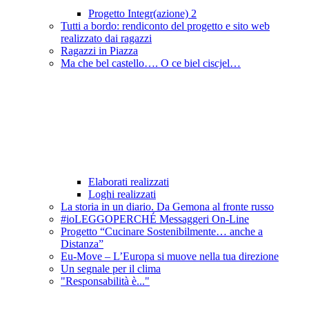
Progetto Integr(azione) 2
Tutti a bordo: rendiconto del progetto e sito web
realizzato dai ragazzi
Ragazzi in Piazza
Ma che bel castello…. O ce biel ciscjel…
Elaborati realizzati
Loghi realizzati
La storia in un diario. Da Gemona al fronte russo
#ioLEGGOPERCHÉ Messaggeri On-Line
Progetto “Cucinare Sostenibilmente… anche a
Distanza”
Eu-Move – L’Europa si muove nella tua direzione
Un segnale per il clima
"Responsabilità è..."