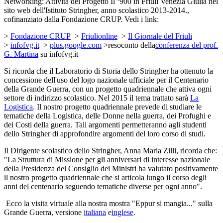
Networking: Attività del Progetto Il ‘900 in Friuli Venezia Giulia nel
sito web dell'Istituto Stringher, anno scolastico 2013-2014.,
cofinanziato dalla Fondazione CRUP. Vedi i link:
>
Fondazione CRUP
>
Friulionline
>
Il Giornale del Friuli
>
infofvg.it
>
plus.google.com
>resoconto della
conferenza del prof.
G. Martina
su infofvg.it
Si ricorda che il Laboratorio di Storia dello Stringher ha ottenuto la
concessione dell'uso del logo nazionale ufficiale per il Centenario
della Grande Guerra, con un progetto quadriennale che attiva ogni
settore di indirizzo scolastico. Nel 2015 il tema trattato sarà
La
Logistica
. Il nostro progetto quadriennale prevede di studiare le
tematiche della Logistica, delle Donne nella guerra, dei Profughi e
dei Costi della guerra. Tali argomenti permetteranno agli studenti
dello Stringher di approfondire argomenti del loro corso di studi.
Il Dirigente scolastico dello Stringher, Anna Maria Zilli, ricorda che:
"La Struttura di Missione per gli anniversari di interesse nazionale
della Presidenza del Consiglio dei Ministri ha valutato positivamente
il nostro progetto quadriennale che si articola lungo il corso degli
anni del centenario seguendo tematiche diverse per ogni anno".
Ecco la visita virtuale alla nostra mostra "Eppur si mangia..." sulla
Grande Guerra, versione
italiana
e
inglese
.