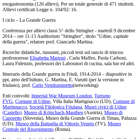
enogastronomia (126 allievi). Per un totale generale di 471 studenti.
Allievi certificati Legge n. 104/92: 16.
I ciclo – La Grande Guerra
Conferenza per allievi classi 5^ dello Stringher - martedì 9 dicembre
2014 – ore 11-13 Auditorium "Stringher", titolo "Udine, capitale
della guerra", relatore prof. Giancarlo Martina.
Ricerche didattiche, riassunti, piccoli testi sul rancio di trincea:
professoresse
Elisabetta Marioni
, Carla Maffeo, Paola Carboni,
Laura Fidenzio, professori dei Laboratori di cucina, sala bar ed altri.
Itinerario della Grande guerra in Friuli, 1914-2014 – diapositive in
ppt, atrio dell'Istituto, G. Martina, E. Varutti (per la versione in
friulano), prof.
Carlo Vendraminetto
(networking)
Enti coinvolti:
Imperial War Museum London
,
Turismo
FVG
,
Comune di Udine
, Villa Italia Martignacco (UD),
Comune di
Martignacco
,
Società Filologica Friulana
,
Musei civici di Udine
(Castello)
,
Museo di Kötschach-Mauthen
(Austria),
Museo di
Caporetto
(Slovenia), Museo della Grande Guerra di Timau, Paluzza
(UD).
Museo della Battaglia di Vittorio Veneto
(TV),
Museo
Centrale del Risorgimento
(Roma).