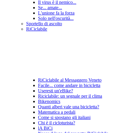
Il virus è il nemico...
Se... amate...
L'unione fa la forza
Solo nell'oscurità...
Sportello di ascolto
RiCiclabile
RiCiclabile al Messaggero Veneto
Facile... come andare in bicicletta
Useresti un'eBike?
Riciclabile: un segnale per il clima
Bikenomics
Quanti alberi vale una bicicletta?
Matematica a pedali
Come si spostano gli italiani
Chi è il cicloturista?
lA BiCi