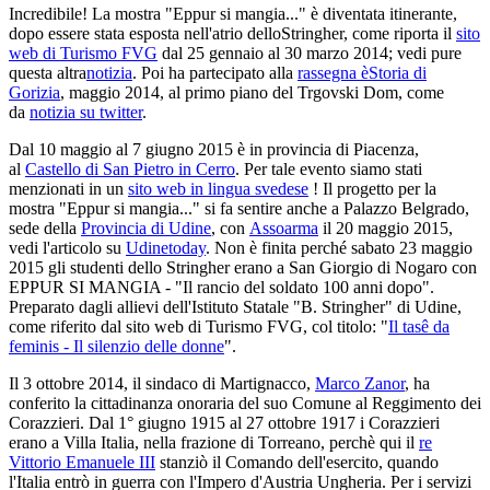
Incredibile! La mostra "Eppur si mangia..." è diventata itinerante,
dopo essere stata esposta nell'atrio delloStringher, come riporta il
sito
web di Turismo FVG
dal 25 gennaio al 30 marzo 2014; vedi pure
questa altra
notizia
. Poi ha partecipato alla
rassegna èStoria di
Gorizia
, maggio 2014, al primo piano del Trgovski Dom, come
da
notizia su twitter
.
Dal 10 maggio al 7 giugno 2015 è in provincia di Piacenza,
al
Castello di San Pietro in Cerro
. Per tale evento siamo stati
menzionati in un
sito web in lingua svedese
! Il progetto per la
mostra "Eppur si mangia..." si fa sentire anche a Palazzo Belgrado,
sede della
Provincia di Udine
, con
Assoarma
il 20 maggio 2015,
vedi l'articolo su
Udinetoday
. Non è finita perché sabato 23 maggio
2015 gli studenti dello Stringher erano a San Giorgio di Nogaro con
EPPUR SI MANGIA - "Il rancio del soldato 100 anni dopo".
Preparato dagli allievi dell'Istituto Statale "B. Stringher" di Udine,
come riferito dal sito web di Turismo FVG, col titolo: "
Il tasê da
feminis - Il silenzio delle donne
".
Il 3 ottobre 2014, il sindaco di Martignacco,
Marco Zanor
, ha
conferito la cittadinanza onoraria del suo Comune al Reggimento dei
Corazzieri. Dal 1° giugno 1915 al 27 ottobre 1917 i Corazzieri
erano a Villa Italia, nella frazione di Torreano, perchè qui il
re
Vittorio Emanuele III
stanziò il Comando dell'esercito, quando
l'Italia entrò in guerra con l'Impero d'Austria Ungheria. Per i servizi