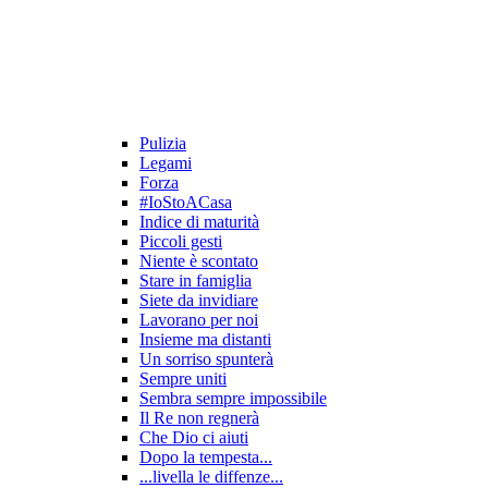
Pulizia
Legami
Forza
#IoStoACasa
Indice di maturità
Piccoli gesti
Niente è scontato
Stare in famiglia
Siete da invidiare
Lavorano per noi
Insieme ma distanti
Un sorriso spunterà
Sempre uniti
Sembra sempre impossibile
Il Re non regnerà
Che Dio ci aiuti
Dopo la tempesta...
...livella le diffenze...