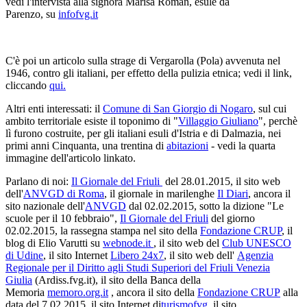
vedi l'intervista alla signora Marisa Roman, esule da
Parenzo, su
infofvg.it
C'è poi un articolo sulla strage di Vergarolla (Pola) avvenuta nel
1946, contro gli italiani, per effetto della pulizia etnica; vedi il link,
cliccando
qui.
Altri enti interessati: il
Comune di San Giorgio di Nogaro
, sul cui
ambito territoriale esiste il toponimo di "
Villaggio Giuliano
", perchè
lì furono costruite, per gli italiani esuli d'Istria e di Dalmazia, nei
primi anni Cinquanta, una trentina di
abitazioni
- vedi la quarta
immagine dell'articolo linkato.
Parlano di noi:
Il Giornale del Friuli
del 28.01.2015, il sito web
dell'
ANVGD di Roma
, il giornale in marilenghe
Il Diari
, ancora il
sito nazionale dell'
ANVGD
dal 02.02.2015, sotto la dizione "Le
scuole per il 10 febbraio",
Il Giornale del Friuli
del giorno
02.02.2015, la rassegna stampa nel sito della
Fondazione CRUP
, il
blog di Elio Varutti su
webnode.it
, il sito web del
Club UNESCO
di Udine
, il sito Internet
Libero 24x7
, il sito web dell'
Agenzia
Regionale per il Diritto agli Studi Superiori del Friuli Venezia
Giulia
(Ardiss.fvg.it), il sito della Banca della
Memoria
memoro.org.it
, ancora il sito della
Fondazione CRUP
alla
data del 7.02.2015, il sito Internet di
turismofvg
, il sito