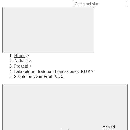
Campo di ricerca per le pagine del sito
Home
>
Attività
>
Progetti
>
Laboratorio di storia - Fondazione CRUP
>
Secolo breve in Friuli V.G.
Menu di