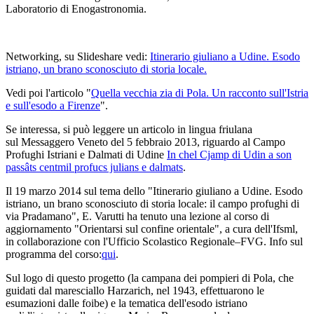
Laboratorio di Enogastronomia.
Networking, su Slideshare vedi:
Itinerario giuliano a Udine.
Esodo
istriano, un brano sconosciuto di storia locale.
Vedi poi l'articolo "
Quella vecchia zia di Pola. Un racconto sull'Istria
e sull'esodo a Firenze
".
Se interessa, si può leggere un articolo in lingua friulana
sul Messaggero Veneto del 5 febbraio 2013, riguardo al Campo
Profughi Istriani e Dalmati di Udine
In chel Cjamp di Udin a son
passâts centmil profucs julians e dalmats
.
Il 19 marzo 2014 sul tema dello "Itinerario giuliano a Udine. Esodo
istriano, un brano sconosciuto di storia locale: il campo profughi di
via Pradamano", E. Varutti ha tenuto una lezione al corso di
aggiornamento "Orientarsi sul confine orientale", a cura dell'Ifsml,
in collaborazione con l'Ufficio Scolastico Regionale–FVG. Info sul
programma del corso:
qui
.
Sul logo di questo progetto (la campana dei pompieri di Pola, che
guidati dal maresciallo Harzarich, nel 1943, effettuarono le
esumazioni dalle foibe) e la tematica dell'esodo istriano