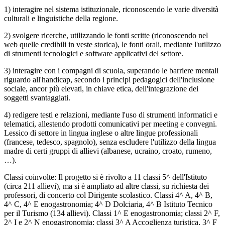
1) interagire nel sistema istituzionale, riconoscendo le varie diversità
culturali e linguistiche della regione.
2) svolgere ricerche, utilizzando le fonti scritte (riconoscendo nel
web quelle credibili in veste storica), le fonti orali, mediante l'utilizzo
di strumenti tecnologici e software applicativi del settore.
3) interagire con i compagni di scuola, superando le barriere mentali
riguardo all'handicap, secondo i principi pedagogici dell'inclusione
sociale, ancor più elevati, in chiave etica, dell'integrazione dei
soggetti svantaggiati.
4) redigere testi e relazioni, mediante l'uso di strumenti informatici e
telematici, allestendo prodotti comunicativi per meeting e convegni.
Lessico di settore in lingua inglese o altre lingue professionali
(francese, tedesco, spagnolo), senza escludere l'utilizzo della lingua
madre di certi gruppi di allievi (albanese, ucraino, croato, rumeno,
…).
Classi coinvolte: Il progetto si è rivolto a 11 classi 5^ dell'Istituto
(circa 211 allievi), ma si è ampliato ad altre classi, su richiesta dei
professori, di concerto col Dirigente scolastico. Classi 4^ A, 4^ B,
4^ C, 4^ E enogastronomia; 4^ D Dolciaria, 4^ B Istituto Tecnico
per il Turismo (134 allievi). Classi 1^ E enogastronomia; classi 2^ F,
2^ I e 2^ N enogastronomia; classi 3^ A Accoglienza turistica, 3^ F