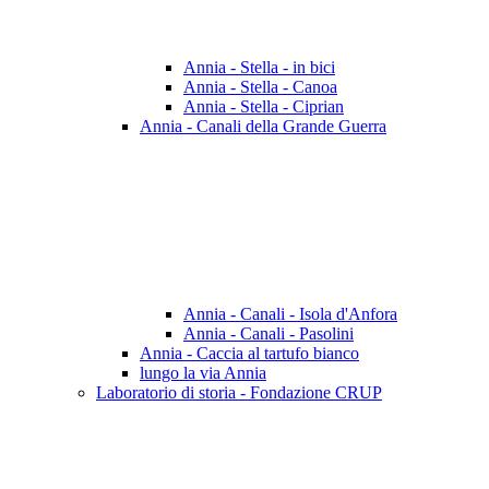
Annia - Stella - in bici
Annia - Stella - Canoa
Annia - Stella - Ciprian
Annia - Canali della Grande Guerra
Annia - Canali - Isola d'Anfora
Annia - Canali - Pasolini
Annia - Caccia al tartufo bianco
lungo la via Annia
Laboratorio di storia - Fondazione CRUP