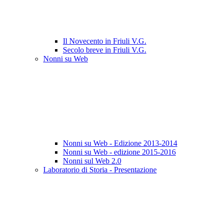
Il Novecento in Friuli V.G.
Secolo breve in Friuli V.G.
Nonni su Web
Nonni su Web - Edizione 2013-2014
Nonni su Web - edizione 2015-2016
Nonni sul Web 2.0
Laboratorio di Storia - Presentazione