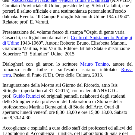
dell'
Associazione Nazionale Venezia Giulia e Dalmazia
(ANVGD),
Comitato Provinciale di Udine, presidente ing. Silvio Cattalini, che
porterà il saluto ufficiale e una testimonianza personale sull'esodo
dalmata. Evento: "Il Campo Profughi Istriani di Udine 1945-1960".
Relatore prof. E. Varutti.
Presentazione del volume fresco di stampa "Ospiti di gente varia.
Cosacchi, esuli giuliano dalmati e il
Centro di Smistamento Profughi
di Udine
1943-1960". Autori: Roberto Bruno, Elisabetta Marioni,
Giancarlo Martina, Elio Varutti. Editore: Istituto Statale d'Istruzione
Superiore "B. Stringher" Udine, 2015.
Dialogherà con gli autori lo scrittore
Mauro Tonino
, autore del
romanzo sulle foibe e sull'esodo istriano intitolato
Rossa
terra
, Pasian di Prato (UD), Orto della Cultura, 2013.
Inaugurazione della Mostra sul Giorno del Ricordo, atrio Isis
Stringher (aperta fino al 31.3.2015), con materiali ANVGD -
prof.
Guido Rumici
ed originali pannelli rielaborati dagli studenti
dello Stringher e dai professori del Laboratorio di Storia e della
professoressa Martina Bergagnini, di Storia dell'Arte. Orari di
apertura: lunedì-venerdì ore 8,30-13,00 e ore 15,00-18,00. Sabato
ore 8,30-14,30.
Accoglienza e ospitalità a cura dello staff dei professori ed allievi del
Laboratorio di Accoglienza Turistica, del Laboratorio di Sala e del