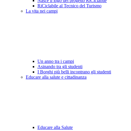
Nasce il logo del progetto RiCiclabile
RiCiclabile al Tecnico del Turismo
La vita nei campi
Un anno tra i campi
Asinando tra gli studenti
I Borghi più belli incontrano gli studenti
Educare alla salute e cittadinanza
Educare alla Salute