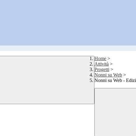
Home
>
Attività
>
Progetti
>
Nonni su Web
>
Nonni su Web - Ediz