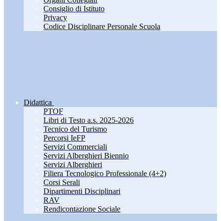
Consiglio di Istituto
Privacy
Codice Disciplinare Personale Scuola
Didattica
PTOF
Libri di Testo a.s. 2025-2026
Tecnico del Turismo
Percorsi IeFP
Servizi Commerciali
Servizi Alberghieri Biennio
Servizi Alberghieri
Filiera Tecnologico Professionale (4+2)
Corsi Serali
Dipartimenti Disciplinari
RAV
Rendicontazione Sociale