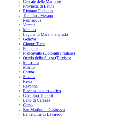
Cascate delle Marmore
Provincia di Latina
Rignano Flaminio
Trentino - Merano
Palmanova
Verceia
Merano
Laguna di Marano e Grado
Genova
Cinque Terre
Pontebba
Piancavallo (Dolomiti Friulane)
Orrido dello Slizza (Tarvisio)
Marostica
Milano
Carnia
Silvella
Resia
Ravenna
Ravenna centro storico
Cavallino Treporti
Lago di Carezza
Carso
San Martino di Castrozza
Le tre cime di Lavaredo