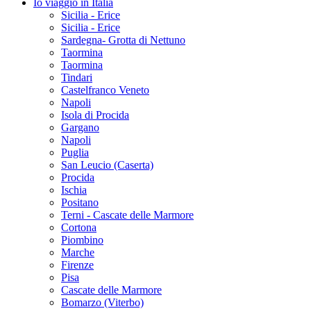
Io viaggio in Italia
Sicilia - Erice
Sicilia - Erice
Sardegna- Grotta di Nettuno
Taormina
Taormina
Tindari
Castelfranco Veneto
Napoli
Isola di Procida
Gargano
Napoli
Puglia
San Leucio (Caserta)
Procida
Ischia
Positano
Terni - Cascate delle Marmore
Cortona
Piombino
Marche
Firenze
Pisa
Cascate delle Marmore
Bomarzo (Viterbo)