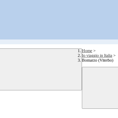
Home
>
Io viaggio in Italia
>
Bomarzo (Viterbo)