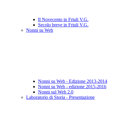
Il Novecento in Friuli V.G.
Secolo breve in Friuli V.G.
Nonni su Web
Nonni su Web - Edizione 2013-2014
Nonni su Web - edizione 2015-2016
Nonni sul Web 2.0
Laboratorio di Storia - Presentazione