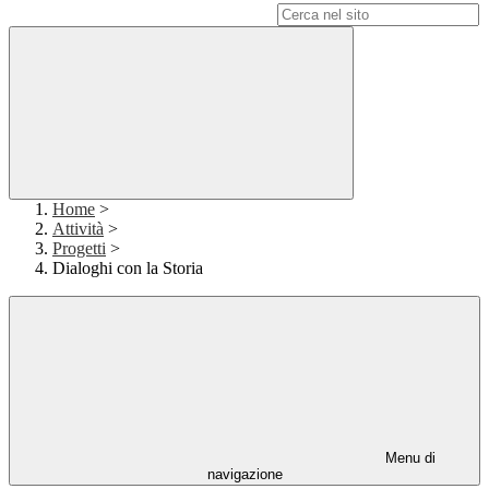
Campo di ricerca per le pagine del sito
Home
>
Attività
>
Progetti
>
Dialoghi con la Storia
Menu di
navigazione