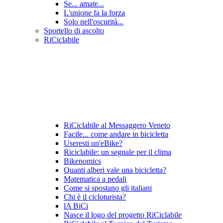
Se... amate...
L'unione fa la forza
Solo nell'oscurità...
Sportello di ascolto
RiCiclabile
RiCiclabile al Messaggero Veneto
Facile... come andare in bicicletta
Useresti un'eBike?
Riciclabile: un segnale per il clima
Bikenomics
Quanti alberi vale una bicicletta?
Matematica a pedali
Come si spostano gli italiani
Chi è il cicloturista?
lA BiCi
Nasce il logo del progetto RiCiclabile