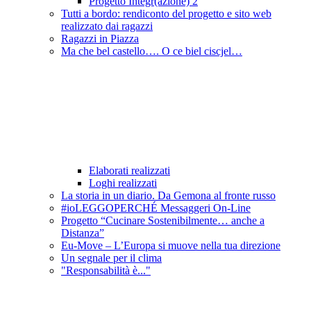
Progetto Integr(azione) 2
Tutti a bordo: rendiconto del progetto e sito web
realizzato dai ragazzi
Ragazzi in Piazza
Ma che bel castello…. O ce biel ciscjel…
Elaborati realizzati
Loghi realizzati
La storia in un diario. Da Gemona al fronte russo
#ioLEGGOPERCHÉ Messaggeri On-Line
Progetto “Cucinare Sostenibilmente… anche a
Distanza”
Eu-Move – L’Europa si muove nella tua direzione
Un segnale per il clima
"Responsabilità è..."