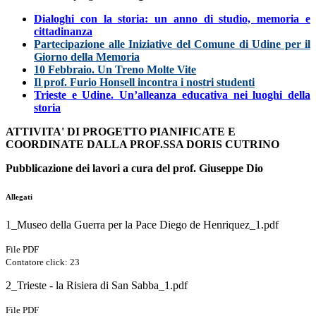
Dialoghi con la storia: un anno di studio, memoria e
cittadinanza
Partecipazione alle Iniziative del Comune di Udine per il
Giorno della Memoria
10 Febbraio. Un Treno Molte Vite
Il prof. Furio Honsell incontra i nostri studenti
Trieste e Udine. Un’alleanza educativa nei luoghi della
storia
ATTIVITA' DI PROGETTO PIANIFICATE E
COORDINATE DALLA PROF.SSA DORIS CUTRINO
Pubblicazione dei lavori a cura del prof. Giuseppe Dio
Allegati
1_Museo della Guerra per la Pace Diego de Henriquez_1.pdf
File PDF
Contatore click: 23
2_Trieste - la Risiera di San Sabba_1.pdf
File PDF