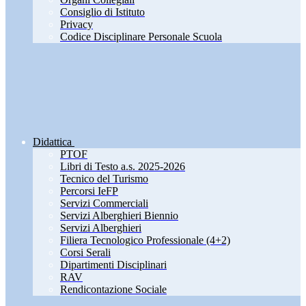
Consiglio di Istituto
Privacy
Codice Disciplinare Personale Scuola
Didattica
PTOF
Libri di Testo a.s. 2025-2026
Tecnico del Turismo
Percorsi IeFP
Servizi Commerciali
Servizi Alberghieri Biennio
Servizi Alberghieri
Filiera Tecnologico Professionale (4+2)
Corsi Serali
Dipartimenti Disciplinari
RAV
Rendicontazione Sociale