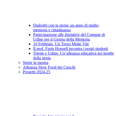
Dialoghi con la storia: un anno di studio,
memoria e cittadinanza
Partecipazione alle Iniziative del Comune di
Udine per il Giorno della Memoria
10 Febbraio. Un Treno Molte Vite
Il prof. Furio Honsell incontra i nostri studenti
Trieste e Udine. Un’alleanza educativa nei luoghi
della storia
Storie in mostra
Alleanza Slow Food dei Cuochi
Progetti 2024-25