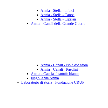
Annia - Stella - in bici
Annia - Stella - Canoa
Annia - Stella - Ciprian
Annia - Canali della Grande Guerra
Annia - Canali - Isola d'Anfora
Annia - Canali - Pasolini
Annia - Caccia al tartufo bianco
lungo la via Annia
Laboratorio di storia - Fondazione CRUP