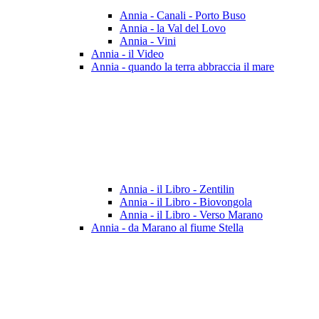
Annia - Canali - Porto Buso
Annia - la Val del Lovo
Annia - Vini
Annia - il Video
Annia - quando la terra abbraccia il mare
Annia - il Libro - Zentilin
Annia - il Libro - Biovongola
Annia - il Libro - Verso Marano
Annia - da Marano al fiume Stella