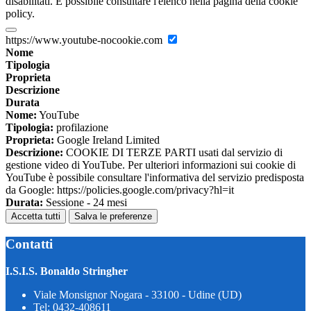
disabilitati. È possibile consultare l'elenco nella pagina della cookie
policy.
https://www.youtube-nocookie.com
Nome
Tipologia
Proprieta
Descrizione
Durata
Nome:
YouTube
Tipologia:
profilazione
Proprieta:
Google Ireland Limited
Descrizione:
COOKIE DI TERZE PARTI usati dal servizio di
gestione video di YouTube. Per ulteriori informazioni sui cookie di
YouTube è possibile consultare l'informativa del servizio predisposta
da Google: https://policies.google.com/privacy?hl=it
Durata:
Sessione - 24 mesi
Accetta tutti
Salva le preferenze
Contatti
I.S.I.S. Bonaldo Stringher
Viale Monsignor Nogara - 33100 - Udine (UD)
Tel:
0432-408611