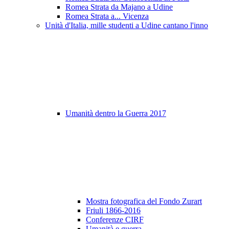
Romea Strata da Majano a Udine
Romea Strata a... Vicenza
Unità d'Italia, mille studenti a Udine cantano l'inno
Umanità dentro la Guerra 2017
Mostra fotografica del Fondo Zurart
Friuli 1866-2016
Conferenze CIRF
Umanità e guerra