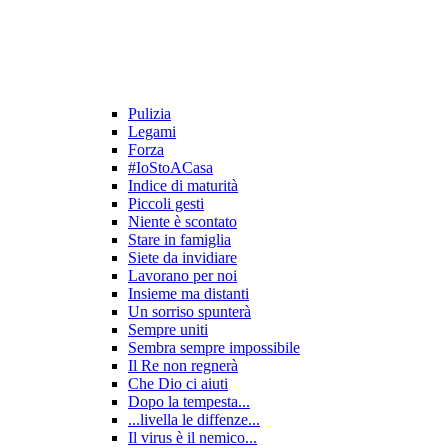
Pulizia
Legami
Forza
#IoStoACasa
Indice di maturità
Piccoli gesti
Niente è scontato
Stare in famiglia
Siete da invidiare
Lavorano per noi
Insieme ma distanti
Un sorriso spunterà
Sempre uniti
Sembra sempre impossibile
Il Re non regnerà
Che Dio ci aiuti
Dopo la tempesta...
...livella le diffenze...
Il virus è il nemico...