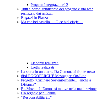
Progetto Integr(azione) 2
Tutti a bordo: rendiconto del progetto e sito web
realizzato dai ragazzi
Ragazzi in Piazza
Ma che bel castello…. O ce biel ciscjel…
Elaborati realizzati
Loghi realizzati
La storia in un diario. Da Gemona al fronte russo
#ioLEGGOPERCHÉ Messaggeri On-Line
Progetto “Cucinare Sostenibilmente… anche a
Distanza”
Eu-Move – L’Europa si muove nella tua direzione
Un segnale per il clima
"Responsabilità è..."