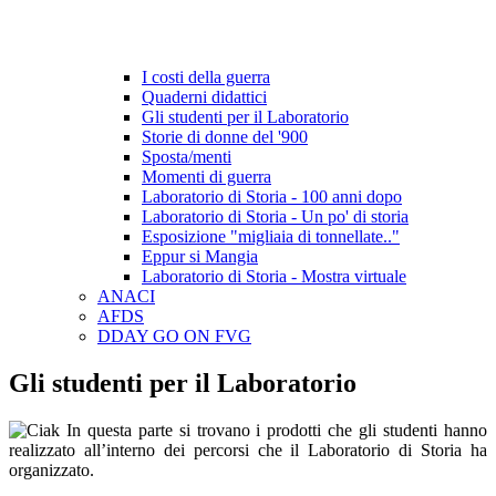
I costi della guerra
Quaderni didattici
Gli studenti per il Laboratorio
Storie di donne del '900
Sposta/menti
Momenti di guerra
Laboratorio di Storia - 100 anni dopo
Laboratorio di Storia - Un po' di storia
Esposizione "migliaia di tonnellate.."
Eppur si Mangia
Laboratorio di Storia - Mostra virtuale
ANACI
AFDS
DDAY GO ON FVG
Gli studenti per il Laboratorio
In questa parte si trovano i prodotti che gli studenti hanno
realizzato all’interno dei percorsi che il Laboratorio di Storia ha
organizzato.