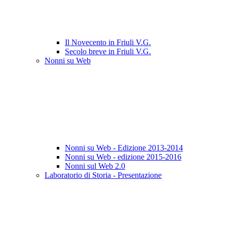
Il Novecento in Friuli V.G.
Secolo breve in Friuli V.G.
Nonni su Web
Nonni su Web - Edizione 2013-2014
Nonni su Web - edizione 2015-2016
Nonni sul Web 2.0
Laboratorio di Storia - Presentazione