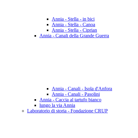
Annia - Stella - in bici
Annia - Stella - Canoa
Annia - Stella - Ciprian
Annia - Canali della Grande Guerra
Annia - Canali - Isola d'Anfora
Annia - Canali - Pasolini
Annia - Caccia al tartufo bianco
lungo la via Annia
Laboratorio di storia - Fondazione CRUP