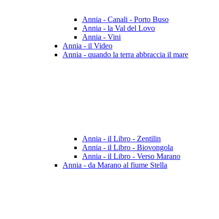
Annia - Canali - Porto Buso
Annia - la Val del Lovo
Annia - Vini
Annia - il Video
Annia - quando la terra abbraccia il mare
Annia - il Libro - Zentilin
Annia - il Libro - Biovongola
Annia - il Libro - Verso Marano
Annia - da Marano al fiume Stella