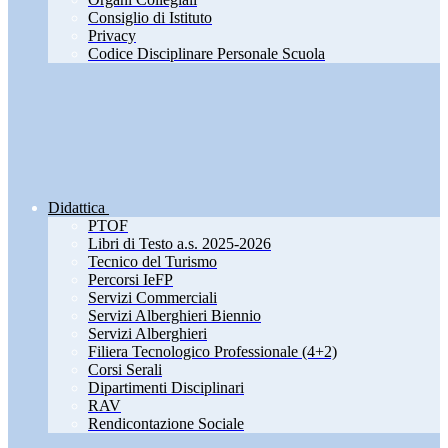
Consiglio di Istituto
Privacy
Codice Disciplinare Personale Scuola
Didattica
PTOF
Libri di Testo a.s. 2025-2026
Tecnico del Turismo
Percorsi IeFP
Servizi Commerciali
Servizi Alberghieri Biennio
Servizi Alberghieri
Filiera Tecnologico Professionale (4+2)
Corsi Serali
Dipartimenti Disciplinari
RAV
Rendicontazione Sociale