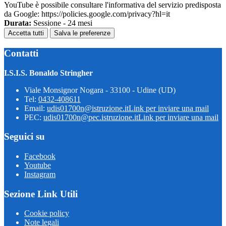
YouTube è possibile consultare l'informativa del servizio predisposta
da Google: https://policies.google.com/privacy?hl=it
Durata:
Sessione - 24 mesi
Accetta tutti
Salva le preferenze
Contatti
I.S.I.S. Bonaldo Stringher
Viale Monsignor Nogara - 33100 - Udine (UD)
Tel:
0432-408611
Email:
udis01700n@istruzione.it
Link per inviare una mail
PEC:
udis01700n@pec.istruzione.it
Link per inviare una mail
Seguici su
Facebook
Youtube
Instagram
Sezione Link Utili
Cookie policy
Note legali