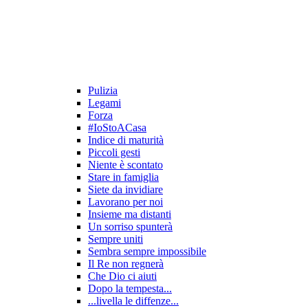
Pulizia
Legami
Forza
#IoStoACasa
Indice di maturità
Piccoli gesti
Niente è scontato
Stare in famiglia
Siete da invidiare
Lavorano per noi
Insieme ma distanti
Un sorriso spunterà
Sempre uniti
Sembra sempre impossibile
Il Re non regnerà
Che Dio ci aiuti
Dopo la tempesta...
...livella le diffenze...