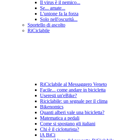
Il virus è il nemico...
Se... amate...
L'unione fa la forza
Solo nell'oscurità...
Sportello di ascolto
RiCiclabile
RiCiclabile al Messaggero Veneto
Facile... come andare in bicicletta
Useresti un'eBike?
Riciclabile: un segnale per il clima
Bikenomics
Quanti alberi vale una bicicletta?
Matematica a pedali
Come si spostano gli italiani
Chi è il cicloturista?
lA BiCi