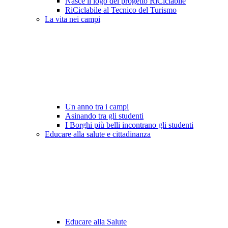
Nasce il logo del progetto RiCiclabile
RiCiclabile al Tecnico del Turismo
La vita nei campi
Un anno tra i campi
Asinando tra gli studenti
I Borghi più belli incontrano gli studenti
Educare alla salute e cittadinanza
Educare alla Salute