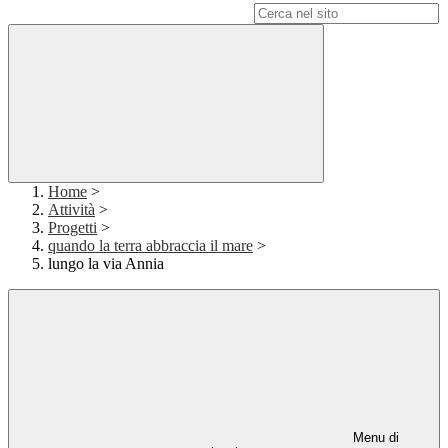
Campo di ricerca per le pagine del sito
Home
>
Attività
>
Progetti
>
quando la terra abbraccia il mare
>
lungo la via Annia
Menu di