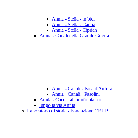
Annia - Stella - in bici
Annia - Stella - Canoa
Annia - Stella - Ciprian
Annia - Canali della Grande Guerra
Annia - Canali - Isola d'Anfora
Annia - Canali - Pasolini
Annia - Caccia al tartufo bianco
lungo la via Annia
Laboratorio di storia - Fondazione CRUP