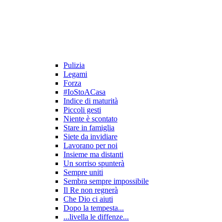
Pulizia
Legami
Forza
#IoStoACasa
Indice di maturità
Piccoli gesti
Niente è scontato
Stare in famiglia
Siete da invidiare
Lavorano per noi
Insieme ma distanti
Un sorriso spunterà
Sempre uniti
Sembra sempre impossibile
Il Re non regnerà
Che Dio ci aiuti
Dopo la tempesta...
...livella le diffenze...