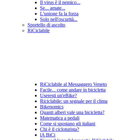
Il virus è il nemico...
Se... amate...
L'unione fa la forza
Solo nell'oscurità...
Sportello di ascolto
RiCiclabile
RiCiclabile al Messaggero Veneto
Facile... come andare in bicicletta
Useresti un'eBike?
Riciclabile: un segnale per il clima
Bikenomics
Quanti alberi vale una bicicletta?
Matematica a pedali
Come si spostano gli italiani
Chi è il cicloturista?
lA BiCi