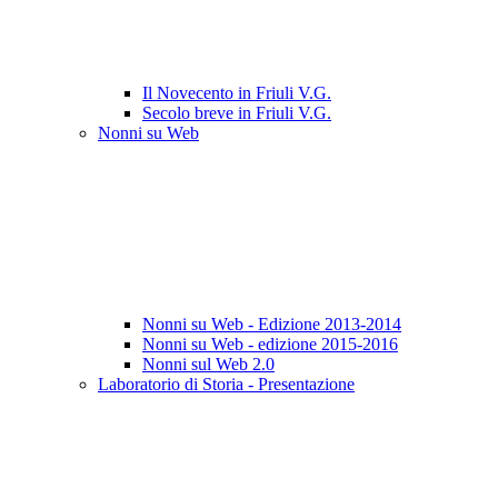
Il Novecento in Friuli V.G.
Secolo breve in Friuli V.G.
Nonni su Web
Nonni su Web - Edizione 2013-2014
Nonni su Web - edizione 2015-2016
Nonni sul Web 2.0
Laboratorio di Storia - Presentazione