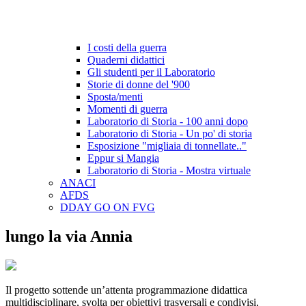
I costi della guerra
Quaderni didattici
Gli studenti per il Laboratorio
Storie di donne del '900
Sposta/menti
Momenti di guerra
Laboratorio di Storia - 100 anni dopo
Laboratorio di Storia - Un po' di storia
Esposizione "migliaia di tonnellate.."
Eppur si Mangia
Laboratorio di Storia - Mostra virtuale
ANACI
AFDS
DDAY GO ON FVG
lungo la via Annia
Il progetto sottende un’attenta programmazione didattica
multidisciplinare, svolta per obiettivi trasversali e condivisi,