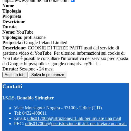
https://www.youtube-nocookie.com
Nome
Tipologia
Proprieta
Descrizione
Durata
Nome:
YouTube
Tipologia:
profilazione
Proprieta:
Google Ireland Limited
Descrizione:
COOKIE DI TERZE PARTI usati dal servizio di
gestione video di YouTube. Per ulteriori informazioni sui cookie di
YouTube è possibile consultare l'informativa del servizio predisposta
da Google: https://policies.google.com/privacy?hl=it
Durata:
Sessione - 24 mesi
Accetta tutti
Salva le preferenze
Contatti
I.S.I.S. Bonaldo Stringher
Viale Monsignor Nogara - 33100 - Udine (UD)
Tel:
0432-408611
Email:
udis01700n@istruzione.it
Link per inviare una mail
PEC:
udis01700n@pec.istruzione.it
Link per inviare una mail