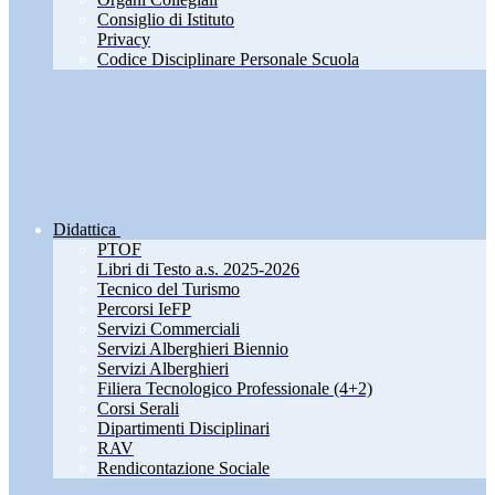
Consiglio di Istituto
Privacy
Codice Disciplinare Personale Scuola
Didattica
PTOF
Libri di Testo a.s. 2025-2026
Tecnico del Turismo
Percorsi IeFP
Servizi Commerciali
Servizi Alberghieri Biennio
Servizi Alberghieri
Filiera Tecnologico Professionale (4+2)
Corsi Serali
Dipartimenti Disciplinari
RAV
Rendicontazione Sociale