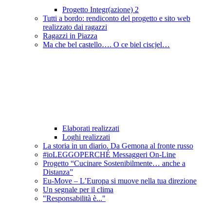
Progetto Integr(azione) 2
Tutti a bordo: rendiconto del progetto e sito web
realizzato dai ragazzi
Ragazzi in Piazza
Ma che bel castello…. O ce biel ciscjel…
Elaborati realizzati
Loghi realizzati
La storia in un diario. Da Gemona al fronte russo
#ioLEGGOPERCHÉ Messaggeri On-Line
Progetto “Cucinare Sostenibilmente… anche a
Distanza”
Eu-Move – L’Europa si muove nella tua direzione
Un segnale per il clima
"Responsabilità è..."