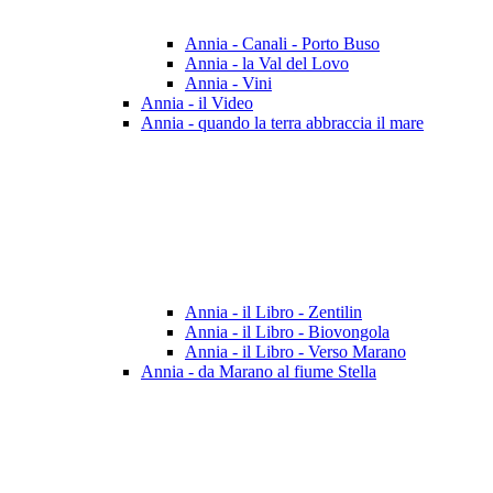
Annia - Canali - Porto Buso
Annia - la Val del Lovo
Annia - Vini
Annia - il Video
Annia - quando la terra abbraccia il mare
Annia - il Libro - Zentilin
Annia - il Libro - Biovongola
Annia - il Libro - Verso Marano
Annia - da Marano al fiume Stella