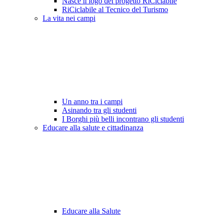
Nasce il logo del progetto RiCiclabile
RiCiclabile al Tecnico del Turismo
La vita nei campi
Un anno tra i campi
Asinando tra gli studenti
I Borghi più belli incontrano gli studenti
Educare alla salute e cittadinanza
Educare alla Salute