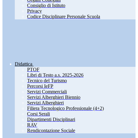
Consiglio di Istituto
Privacy
Codice Disciplinare Personale Scuola
Didattica
PTOF
Libri di Testo a.s. 2025-2026
Tecnico del Turismo
Percorsi IeFP
Servizi Commerciali
Servizi Alberghieri Biennio
Servizi Alberghieri
Filiera Tecnologico Professionale (4+2)
Corsi Serali
Dipartimenti Disciplinari
RAV
Rendicontazione Sociale