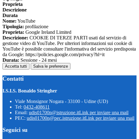
Proprieta
Descrizione
Durata
Nome:
YouTube
Tipologia:
profilazione
Proprieta:
Google Ireland Limited
Descrizione:
COOKIE DI TERZE PARTI usati dal servizio di
gestione video di YouTube. Per ulteriori informazioni sui cookie di
YouTube è possibile consultare l'informativa del servizio predisposta
da Google: https://policies.google.com/privacy?hl=it
Durata:
Sessione - 24 mesi
Accetta tutti
Salva le preferenze
Contatti
I.S.I.S. Bonaldo Stringher
Viale Monsignor Nogara - 33100 - Udine (UD)
Tel:
0432-408611
Email:
udis01700n@istruzione.it
Link per inviare una mail
PEC:
udis01700n@pec.istruzione.it
Link per inviare una mail
Seguici su