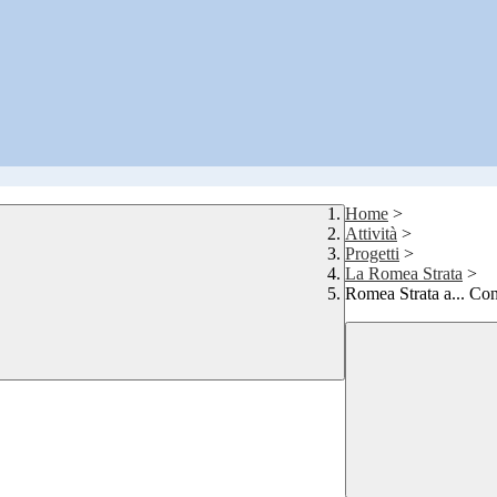
Home
>
Attività
>
Progetti
>
La Romea Strata
>
Romea Strata a... Co