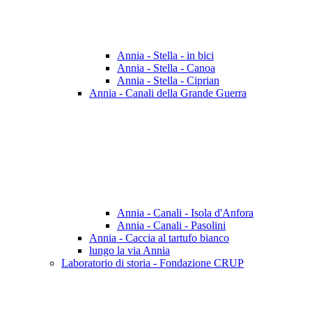
Annia - Stella - in bici
Annia - Stella - Canoa
Annia - Stella - Ciprian
Annia - Canali della Grande Guerra
Annia - Canali - Isola d'Anfora
Annia - Canali - Pasolini
Annia - Caccia al tartufo bianco
lungo la via Annia
Laboratorio di storia - Fondazione CRUP