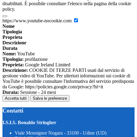
disabilitati. È possibile consultare l'elenco nella pagina della cookie
policy.
https://www.youtube-nocookie.com
Nome
Tipologia
Proprieta
Descrizione
Durata
Nome:
YouTube
Tipologia:
profilazione
Proprieta:
Google Ireland Limited
Descrizione:
COOKIE DI TERZE PARTI usati dal servizio di
gestione video di YouTube. Per ulteriori informazioni sui cookie di
YouTube è possibile consultare l'informativa del servizio predisposta
da Google: https://policies.google.com/privacy?hl=it
Durata:
Sessione - 24 mesi
Accetta tutti
Salva le preferenze
Contatti
I.S.I.S. Bonaldo Stringher
Viale Monsignor Nogara - 33100 - Udine (UD)