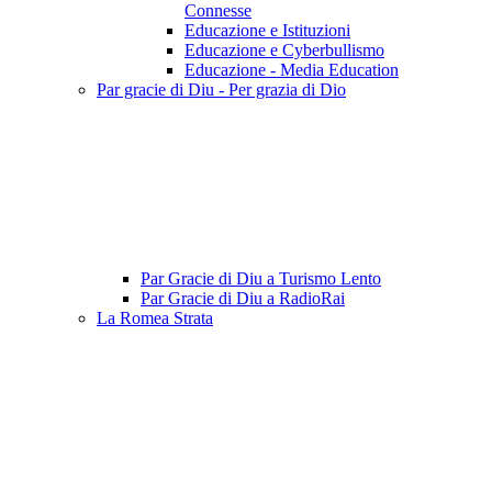
Connesse
Educazione e Istituzioni
Educazione e Cyberbullismo
Educazione - Media Education
Par gracie di Diu - Per grazia di Dio
Par Gracie di Diu a Turismo Lento
Par Gracie di Diu a RadioRai
La Romea Strata