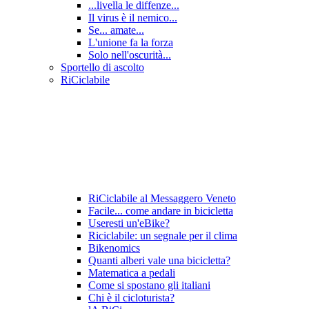
...livella le diffenze...
Il virus è il nemico...
Se... amate...
L'unione fa la forza
Solo nell'oscurità...
Sportello di ascolto
RiCiclabile
RiCiclabile al Messaggero Veneto
Facile... come andare in bicicletta
Useresti un'eBike?
Riciclabile: un segnale per il clima
Bikenomics
Quanti alberi vale una bicicletta?
Matematica a pedali
Come si spostano gli italiani
Chi è il cicloturista?