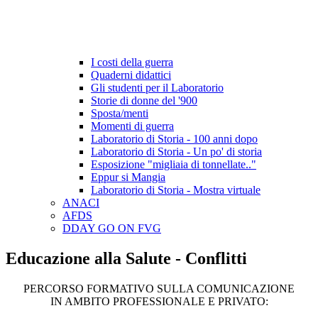
I costi della guerra
Quaderni didattici
Gli studenti per il Laboratorio
Storie di donne del '900
Sposta/menti
Momenti di guerra
Laboratorio di Storia - 100 anni dopo
Laboratorio di Storia - Un po' di storia
Esposizione "migliaia di tonnellate.."
Eppur si Mangia
Laboratorio di Storia - Mostra virtuale
ANACI
AFDS
DDAY GO ON FVG
Educazione alla Salute - Conflitti
PERCORSO FORMATIVO SULLA COMUNICAZIONE
IN AMBITO PROFESSIONALE E PRIVATO: