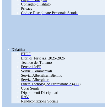
Consiglio di Istituto
Privacy
Codice Disciplinare Personale Scuola
Didattica
PTOF
Libri di Testo a.s. 2025-2026
Tecnico del Turismo
Percorsi IeFP
Servizi Commerciali
Servizi Alberghieri Biennio
Servizi Alberghieri
Filiera Tecnologico Professionale (4+2)
Corsi Serali
Dipartimenti Disciplinari
RAV
Rendicontazione Sociale