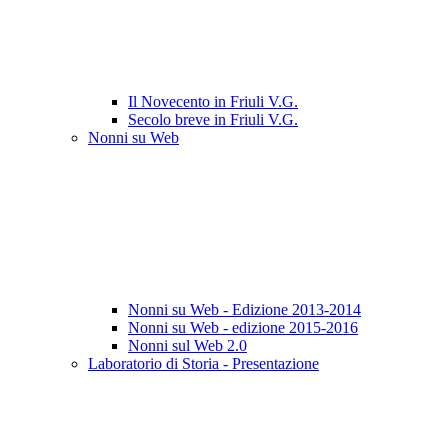
Il Novecento in Friuli V.G.
Secolo breve in Friuli V.G.
Nonni su Web
Nonni su Web - Edizione 2013-2014
Nonni su Web - edizione 2015-2016
Nonni sul Web 2.0
Laboratorio di Storia - Presentazione