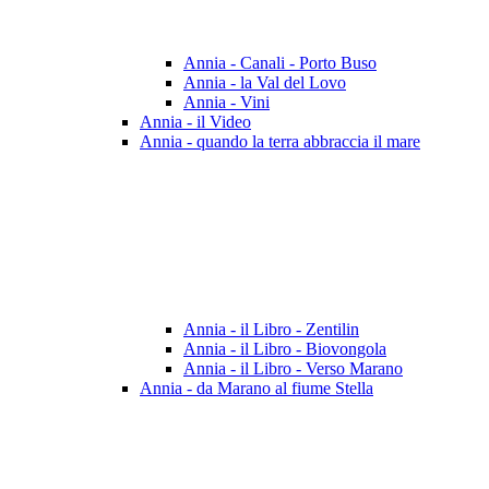
Annia - Canali - Porto Buso
Annia - la Val del Lovo
Annia - Vini
Annia - il Video
Annia - quando la terra abbraccia il mare
Annia - il Libro - Zentilin
Annia - il Libro - Biovongola
Annia - il Libro - Verso Marano
Annia - da Marano al fiume Stella