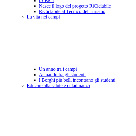
lA BiCi
Nasce il logo del progetto RiCiclabile
RiCiclabile al Tecnico del Turismo
La vita nei campi
Un anno tra i campi
Asinando tra gli studenti
I Borghi più belli incontrano gli studenti
Educare alla salute e cittadinanza