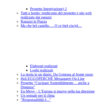
Progetto Integr(azione) 2
Tutti a bordo: rendiconto del progetto e sito web
realizzato dai ragazzi
Ragazzi in Piazza
Ma che bel castello…. O ce biel ciscjel…
Elaborati realizzati
Loghi realizzati
La storia in un diario. Da Gemona al fronte russo
#ioLEGGOPERCHÉ Messaggeri On-Line
Progetto “Cucinare Sostenibilmente… anche a
Distanza”
Eu-Move – L’Europa si muove nella tua direzione
Un segnale per il clima
"Responsabilità è..."