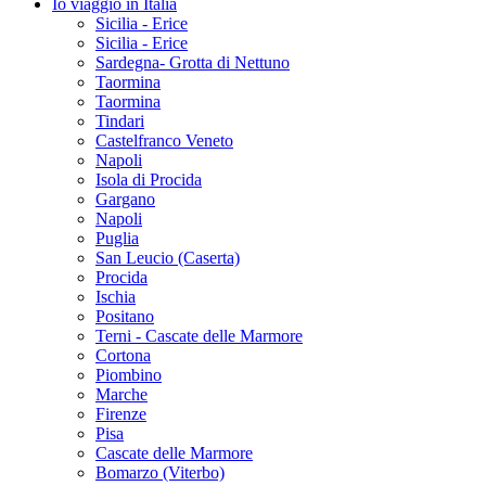
Io viaggio in Italia
Sicilia - Erice
Sicilia - Erice
Sardegna- Grotta di Nettuno
Taormina
Taormina
Tindari
Castelfranco Veneto
Napoli
Isola di Procida
Gargano
Napoli
Puglia
San Leucio (Caserta)
Procida
Ischia
Positano
Terni - Cascate delle Marmore
Cortona
Piombino
Marche
Firenze
Pisa
Cascate delle Marmore
Bomarzo (Viterbo)