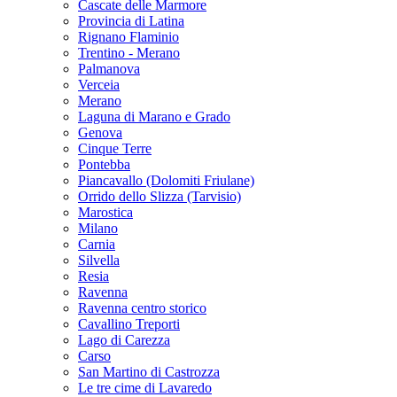
Cascate delle Marmore
Provincia di Latina
Rignano Flaminio
Trentino - Merano
Palmanova
Verceia
Merano
Laguna di Marano e Grado
Genova
Cinque Terre
Pontebba
Piancavallo (Dolomiti Friulane)
Orrido dello Slizza (Tarvisio)
Marostica
Milano
Carnia
Silvella
Resia
Ravenna
Ravenna centro storico
Cavallino Treporti
Lago di Carezza
Carso
San Martino di Castrozza
Le tre cime di Lavaredo