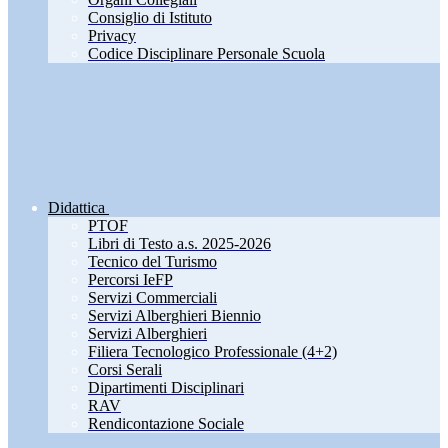
Consiglio di Istituto
Privacy
Codice Disciplinare Personale Scuola
Didattica
PTOF
Libri di Testo a.s. 2025-2026
Tecnico del Turismo
Percorsi IeFP
Servizi Commerciali
Servizi Alberghieri Biennio
Servizi Alberghieri
Filiera Tecnologico Professionale (4+2)
Corsi Serali
Dipartimenti Disciplinari
RAV
Rendicontazione Sociale