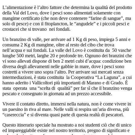
L’alimentazione è l’altro fattore che determina la qualità del prodotto
della Val del Lovo, dove i pesci sono alimentati solamente con
mangime certificato (che non deve contenere “farine di sangue”, ma
solo di pesce) e con il fitoplancton, le “angudele” e i piccoli pesci e
crostacei che si trovano nei fondali.
Un branzino di valle, per arrivare ad 1 Kg di peso, impiega 5 anni e
consuma 2 Kg di mangime, oltre al resto del cibo che trova
nell’acqua e sui fondali. La valle del Lovo è costituita da 50 vasche
lunghe 500 metri, larghe 20 e profonde tre. Ognuno dei branzini che
vi sono allevati dispone di ben 2 metri cubi d’acqua: condizione ben
diversa degli allevamenti nelle gabbie in mare, dove i pesci sono
costretti a vivere uno sopra l’altro. Per arrivare sui mercati senza
intermediazioni, è stata costituita la Cooperativa “La Laguna”, a cui
hanno aderito i Vallicoltori più importanti di Marano e di Grado. È
stata operata una “scelta di qualità” per far sì che il branzino venga
pescato e consegnato in giornata ad un prezzo accessibile.
Vivere il contatto diretto, immersi nella natura, non è come vivere in
un paesino in riva al mare. Nelle valli si respira un’aria diversa, più
“casereccia” e si diventa quasi parte di questa realtà di pescatori.
Questo itinerario speciale ha mostrato a noi studenti ciò che di unico
ed impareggiabile esiste nel nostro territorio, pregno di significato e