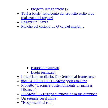
Progetto Integr(azione) 2
Tutti a bordo: rendiconto del progetto e sito web
realizzato dai ragazzi
Ragazzi in Piazza
Ma che bel castello…. O ce biel ciscjel…
Elaborati realizzati
Loghi realizzati
La storia in un diario. Da Gemona al fronte russo
#ioLEGGOPERCHÉ Messaggeri On-Line
Progetto “Cucinare Sostenibilmente… anche a
Distanza”
Eu-Move – L’Europa si muove nella tua direzione
Un segnale per il clima
"Responsabilità è..."