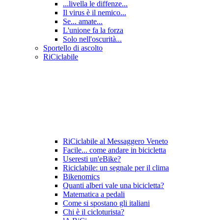
...livella le diffenze...
Il virus è il nemico...
Se... amate...
L'unione fa la forza
Solo nell'oscurità...
Sportello di ascolto
RiCiclabile
RiCiclabile al Messaggero Veneto
Facile... come andare in bicicletta
Useresti un'eBike?
Riciclabile: un segnale per il clima
Bikenomics
Quanti alberi vale una bicicletta?
Matematica a pedali
Come si spostano gli italiani
Chi è il cicloturista?