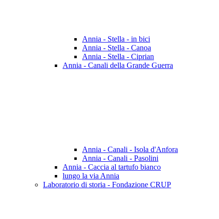
Annia - Stella - in bici
Annia - Stella - Canoa
Annia - Stella - Ciprian
Annia - Canali della Grande Guerra
Annia - Canali - Isola d'Anfora
Annia - Canali - Pasolini
Annia - Caccia al tartufo bianco
lungo la via Annia
Laboratorio di storia - Fondazione CRUP