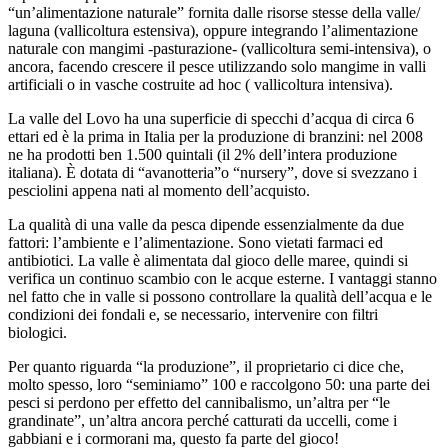
“un’alimentazione naturale” fornita dalle risorse stesse della valle/
laguna (vallicoltura estensiva), oppure integrando l’alimentazione
naturale con mangimi -pasturazione- (vallicoltura semi-intensiva), o
ancora, facendo crescere il pesce utilizzando solo mangime in valli
artificiali o in vasche costruite ad hoc ( vallicoltura intensiva).
La valle del Lovo ha una superficie di specchi d’acqua di circa 6
ettari ed è la prima in Italia per la produzione di branzini: nel 2008
ne ha prodotti ben 1.500 quintali (il 2% dell’intera produzione
italiana). È dotata di “avanotteria”o “nursery”, dove si svezzano i
pesciolini appena nati al momento dell’acquisto.
La qualità di una valle da pesca dipende essenzialmente da due
fattori: l’ambiente e l’alimentazione. Sono vietati farmaci ed
antibiotici. La valle è alimentata dal gioco delle maree, quindi si
verifica un continuo scambio con le acque esterne. I vantaggi stanno
nel fatto che in valle si possono controllare la qualità dell’acqua e le
condizioni dei fondali e, se necessario, intervenire con filtri
biologici.
Per quanto riguarda “la produzione”, il proprietario ci dice che,
molto spesso, loro “seminiamo” 100 e raccolgono 50: una parte dei
pesci si perdono per effetto del cannibalismo, un’altra per “le
grandinate”, un’altra ancora perché catturati da uccelli, come i
gabbiani e i cormorani ma, questo fa parte del gioco!