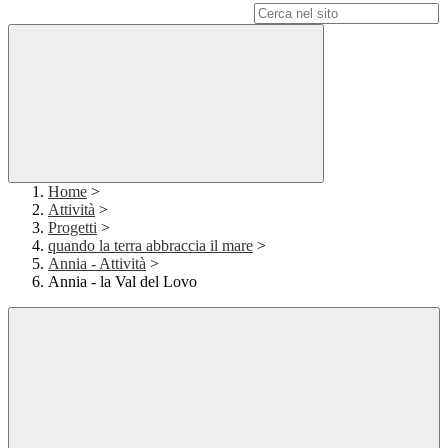
Campo di ricerca per le pagine del sito
Home
>
Attività
>
Progetti
>
quando la terra abbraccia il mare
>
Annia - Attività
>
Annia - la Val del Lovo