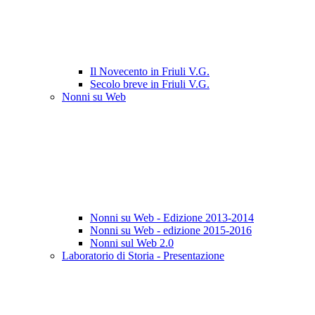
Il Novecento in Friuli V.G.
Secolo breve in Friuli V.G.
Nonni su Web
Nonni su Web - Edizione 2013-2014
Nonni su Web - edizione 2015-2016
Nonni sul Web 2.0
Laboratorio di Storia - Presentazione