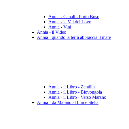
Annia - Canali - Porto Buso
Annia - la Val del Lovo
Annia - Vini
Annia - il Video
Annia - quando la terra abbraccia il mare
Annia - il Libro - Zentilin
Annia - il Libro - Biovongola
Annia - il Libro - Verso Marano
Annia - da Marano al fiume Stella