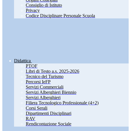
Consiglio di Istituto
Privacy
Codice Disciplinare Personale Scuola
Didattica
PTOF
Libri di Testo a.s. 2025-2026
Tecnico del Turismo
Percorsi IeFP
Servizi Commerciali
Servizi Alberghieri Biennio
Servizi Alberghieri
Filiera Tecnologico Professionale (4+2)
Corsi Serali
Dipartimenti Disciplinari
RAV
Rendicontazione Sociale