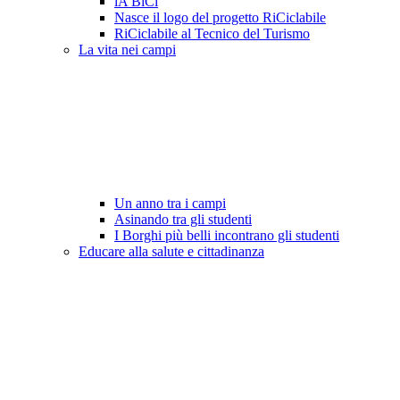
lA BiCi
Nasce il logo del progetto RiCiclabile
RiCiclabile al Tecnico del Turismo
La vita nei campi
Un anno tra i campi
Asinando tra gli studenti
I Borghi più belli incontrano gli studenti
Educare alla salute e cittadinanza