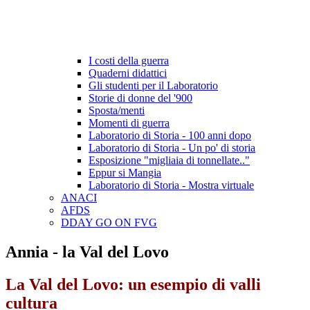
I costi della guerra
Quaderni didattici
Gli studenti per il Laboratorio
Storie di donne del '900
Sposta/menti
Momenti di guerra
Laboratorio di Storia - 100 anni dopo
Laboratorio di Storia - Un po' di storia
Esposizione "migliaia di tonnellate.."
Eppur si Mangia
Laboratorio di Storia - Mostra virtuale
ANACI
AFDS
DDAY GO ON FVG
Annia - la Val del Lovo
La Val
del Lovo: un esempio di valli
cultura