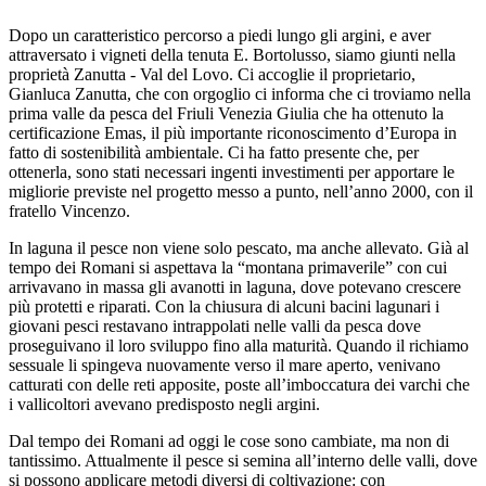
Dopo un caratteristico percorso a piedi lungo gli argini, e aver
attraversato i vigneti della tenuta E. Bortolusso, siamo giunti nella
proprietà Zanutta - Val del Lovo. Ci accoglie il proprietario,
Gianluca Zanutta, che con orgoglio ci informa che ci troviamo nella
prima valle da pesca del Friuli Venezia Giulia che ha ottenuto la
certificazione Emas, il più importante riconoscimento d’Europa in
fatto di sostenibilità ambientale. Ci ha fatto presente che, per
ottenerla, sono stati necessari ingenti investimenti per apportare le
migliorie previste nel progetto messo a punto, nell’anno 2000, con il
fratello Vincenzo.
In laguna il pesce non viene solo pescato, ma anche allevato. Già al
tempo dei Romani si aspettava la “montana primaverile” con cui
arrivavano in massa gli avanotti in laguna, dove potevano crescere
più protetti e riparati. Con la chiusura di alcuni bacini lagunari i
giovani pesci restavano intrappolati nelle valli da pesca dove
proseguivano il loro sviluppo fino alla maturità. Quando il richiamo
sessuale li spingeva nuovamente verso il mare aperto, venivano
catturati con delle reti apposite, poste all’imboccatura dei varchi che
i vallicoltori avevano predisposto negli argini.
Dal tempo dei Romani ad oggi le cose sono cambiate, ma non di
tantissimo. Attualmente il pesce si semina all’interno delle valli, dove
si possono applicare metodi diversi di coltivazione: con