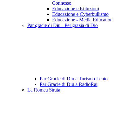
Connesse
Educazione e Istituzioni
Educazione e Cyberbullismo
Educazione - Media Education
Par gracie di Diu - Per grazia di Dio
Par Gracie di Diu a Turismo Lento
Par Gracie di Diu a RadioRai
La Romea Strata