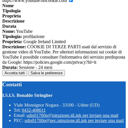
https://www.youtube-nocookie.com
Nome
Tipologia
Proprieta
Descrizione
Durata
Nome:
YouTube
Tipologia:
profilazione
Proprieta:
Google Ireland Limited
Descrizione:
COOKIE DI TERZE PARTI usati dal servizio di
gestione video di YouTube. Per ulteriori informazioni sui cookie di
YouTube è possibile consultare l'informativa del servizio predisposta
da Google: https://policies.google.com/privacy?hl=it
Durata:
Sessione - 24 mesi
Accetta tutti
Salva le preferenze
Contatti
I.S.I.S. Bonaldo Stringher
Viale Monsignor Nogara - 33100 - Udine (UD)
Tel:
0432-408611
Email:
udis01700n@istruzione.it
Link per inviare una mail
PEC:
udis01700n@pec.istruzione.it
Link per inviare una mail