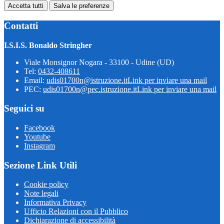
Accetta tutti
Salva le preferenze
Contatti
I.S.I.S. Bonaldo Stringher
Viale Monsignor Nogara - 33100 - Udine (UD)
Tel:
0432-408611
Email:
udis01700n@istruzione.it
Link per inviare una mail
PEC:
udis01700n@pec.istruzione.it
Link per inviare una mail
Seguici su
Facebook
Youtube
Instagram
Sezione Link Utili
Cookie policy
Note legali
Informativa Privacy
Ufficio Relazioni con il Pubblico
Dichiarazione di accessibilità