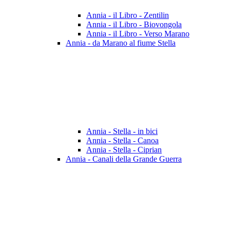
Annia - il Libro - Zentilin
Annia - il Libro - Biovongola
Annia - il Libro - Verso Marano
Annia - da Marano al fiume Stella
Annia - Stella - in bici
Annia - Stella - Canoa
Annia - Stella - Ciprian
Annia - Canali della Grande Guerra