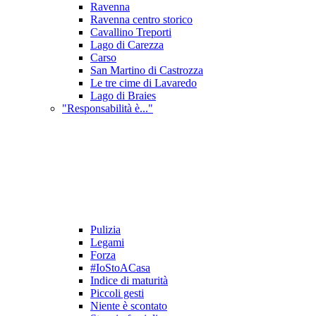
Ravenna
Ravenna centro storico
Cavallino Treporti
Lago di Carezza
Carso
San Martino di Castrozza
Le tre cime di Lavaredo
Lago di Braies
"Responsabilità è..."
Pulizia
Legami
Forza
#IoStoACasa
Indice di maturità
Piccoli gesti
Niente è scontato