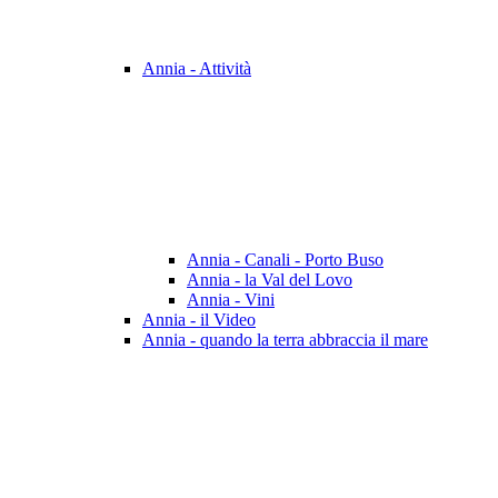
Annia - Attività
Annia - Canali - Porto Buso
Annia - la Val del Lovo
Annia - Vini
Annia - il Video
Annia - quando la terra abbraccia il mare