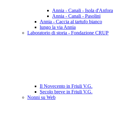
Annia - Canali - Isola d'Anfora
Annia - Canali - Pasolini
Annia - Caccia al tartufo bianco
lungo la via Annia
Laboratorio di storia - Fondazione CRUP
Il Novecento in Friuli V.G.
Secolo breve in Friuli V.G.
Nonni su Web