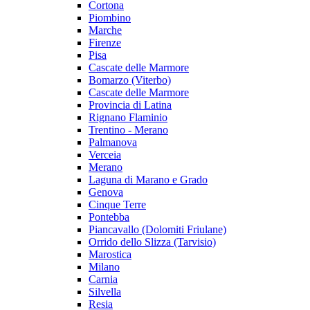
Cortona
Piombino
Marche
Firenze
Pisa
Cascate delle Marmore
Bomarzo (Viterbo)
Cascate delle Marmore
Provincia di Latina
Rignano Flaminio
Trentino - Merano
Palmanova
Verceia
Merano
Laguna di Marano e Grado
Genova
Cinque Terre
Pontebba
Piancavallo (Dolomiti Friulane)
Orrido dello Slizza (Tarvisio)
Marostica
Milano
Carnia
Silvella
Resia