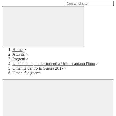
Campo di ricerca per le pagine del sito
Home
>
Attività
>
Progetti
>
Unità d'Italia, mille studenti a Udine cantano l'inno
>
Umanità dentro la Guerra 2017
>
Umanità e guerra