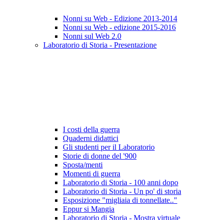
Nonni su Web - Edizione 2013-2014
Nonni su Web - edizione 2015-2016
Nonni sul Web 2.0
Laboratorio di Storia - Presentazione
I costi della guerra
Quaderni didattici
Gli studenti per il Laboratorio
Storie di donne del '900
Sposta/menti
Momenti di guerra
Laboratorio di Storia - 100 anni dopo
Laboratorio di Storia - Un po' di storia
Esposizione "migliaia di tonnellate.."
Eppur si Mangia
Laboratorio di Storia - Mostra virtuale