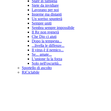
Stare in famiglia
Siete da invidiare
Lavorano per noi
Insieme ma distanti
Un sorriso spunterà
Sempre uniti
Sembra sempre impossibile
Il Re non regnerà
Che Dio ci aiuti
Dopo la tempesta...
...livella le diffenze...
Il virus è il nemico...
Se... amate...
L'unione fa la forza
Solo nell'oscurità...
Sportello di ascolto
RiCiclabile