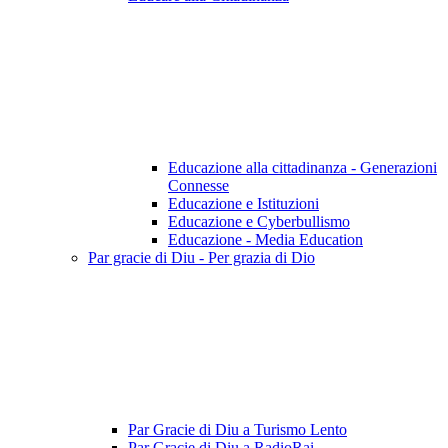
Educazione alla cittadinanza - Generazioni
Connesse
Educazione e Istituzioni
Educazione e Cyberbullismo
Educazione - Media Education
Par gracie di Diu - Per grazia di Dio
Par Gracie di Diu a Turismo Lento
Par Gracie di Diu a RadioRai