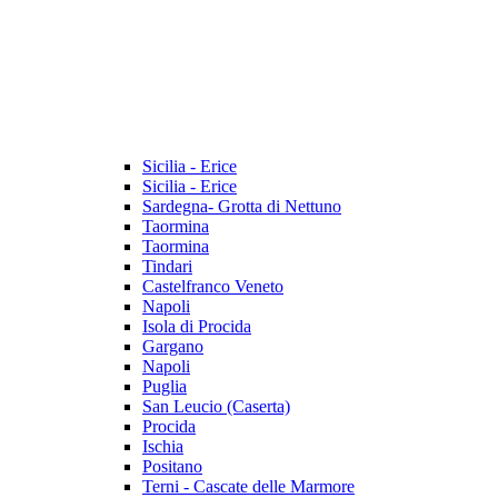
Sicilia - Erice
Sicilia - Erice
Sardegna- Grotta di Nettuno
Taormina
Taormina
Tindari
Castelfranco Veneto
Napoli
Isola di Procida
Gargano
Napoli
Puglia
San Leucio (Caserta)
Procida
Ischia
Positano
Terni - Cascate delle Marmore