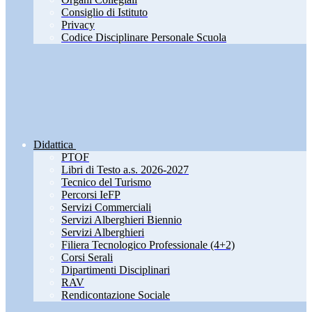
Consiglio di Istituto
Privacy
Codice Disciplinare Personale Scuola
Didattica
PTOF
Libri di Testo a.s. 2026-2027
Tecnico del Turismo
Percorsi IeFP
Servizi Commerciali
Servizi Alberghieri Biennio
Servizi Alberghieri
Filiera Tecnologico Professionale (4+2)
Corsi Serali
Dipartimenti Disciplinari
RAV
Rendicontazione Sociale