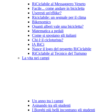
RiCiclabile al Messaggero Veneto
Facile... come andare in bicicletta
Useresti un'eBike?
Riciclabile: un segnale per il clima
Bikenomics
Quanti alberi vale una bicicletta?
Matematica a pedali
Come si spostano gli italiani
Chi è il cicloturista?
lA BiCi
Nasce il logo del progetto RiCiclabile
RiCiclabile al Tecnico del Turismo
La vita nei campi
Un anno tra i campi
Asinando tra gli studenti
I Borghi più belli incontrano gli studenti