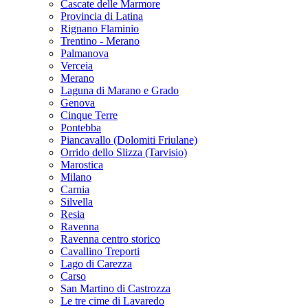
Cascate delle Marmore
Provincia di Latina
Rignano Flaminio
Trentino - Merano
Palmanova
Verceia
Merano
Laguna di Marano e Grado
Genova
Cinque Terre
Pontebba
Piancavallo (Dolomiti Friulane)
Orrido dello Slizza (Tarvisio)
Marostica
Milano
Carnia
Silvella
Resia
Ravenna
Ravenna centro storico
Cavallino Treporti
Lago di Carezza
Carso
San Martino di Castrozza
Le tre cime di Lavaredo