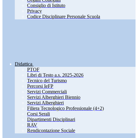
Consiglio di Istituto
Privacy
Codice Disciplinare Personale Scuola
Didattica
PTOF
Libri di Testo a.s. 2025-2026
Tecnico del Turismo
Percorsi IeFP
Servizi Commerciali
Servizi Alberghieri Biennio
Servizi Alberghieri
Filiera Tecnologico Professionale (4+2)
Corsi Serali
Dipartimenti Disciplinari
RAV
Rendicontazione Sociale