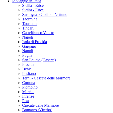
Io viaggio in Italia
Sicilia - Erice
Sicilia - Erice
Sardegna- Grotta di Nettuno
Taormina
Taormina
Tindari
Castelfranco Veneto
Napoli
Isola di Procida
Gargano
Napoli
Puglia
San Leucio (Caserta)
Procida
Ischia
Positano
Terni - Cascate delle Marmore
Cortona
Piombino
Marche
Firenze
Pisa
Cascate delle Marmore
Bomarzo (Viterbo)