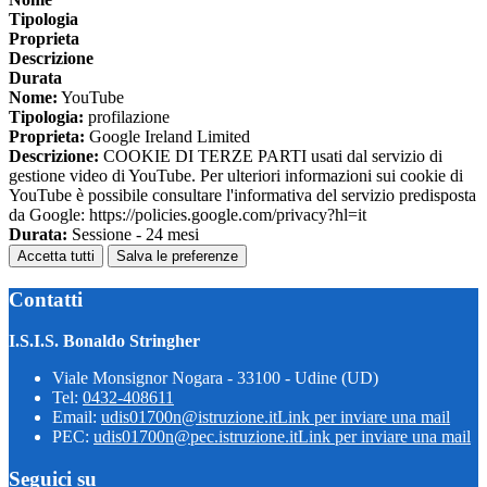
Tipologia
Proprieta
Descrizione
Durata
Nome:
YouTube
Tipologia:
profilazione
Proprieta:
Google Ireland Limited
Descrizione:
COOKIE DI TERZE PARTI usati dal servizio di
gestione video di YouTube. Per ulteriori informazioni sui cookie di
YouTube è possibile consultare l'informativa del servizio predisposta
da Google: https://policies.google.com/privacy?hl=it
Durata:
Sessione - 24 mesi
Accetta tutti
Salva le preferenze
Contatti
I.S.I.S. Bonaldo Stringher
Viale Monsignor Nogara - 33100 - Udine (UD)
Tel:
0432-408611
Email:
udis01700n@istruzione.it
Link per inviare una mail
PEC:
udis01700n@pec.istruzione.it
Link per inviare una mail
Seguici su