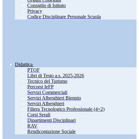
Consiglio di Istituto
Privacy
Codice Disciplinare Personale Scuola
Didattica
PTOF
Libri di Testo a.s. 2025-2026
Tecnico del Turismo
Percorsi IeFP
Servizi Commerciali
Servizi Alberghieri Biennio
Servizi Alberghieri
Filiera Tecnologico Professionale (4+2)
Corsi Serali
Dipartimenti Disciplinari
RAV
Rendicontazione Sociale