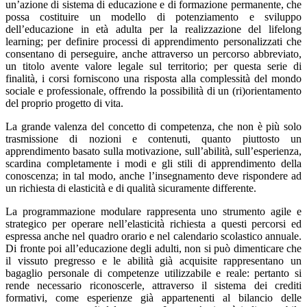
un’azione di sistema di educazione e di formazione permanente, che
possa costituire un modello di potenziamento e sviluppo
dell’educazione in età adulta per la realizzazione del lifelong
learning; per definire processi di apprendimento personalizzati che
consentano di perseguire, anche attraverso un percorso abbreviato,
un titolo avente valore legale sul territorio; per questa serie di
finalità, i corsi forniscono una risposta alla complessità del mondo
sociale e professionale, offrendo la possibilità di un (ri)orientamento
del proprio progetto di vita.
La grande valenza del concetto di competenza, che non è più solo
trasmissione di nozioni e contenuti, quanto piuttosto un
apprendimento basato sulla motivazione, sull’abilità, sull’esperienza,
scardina completamente i modi e gli stili di apprendimento della
conoscenza; in tal modo, anche l’insegnamento deve rispondere ad
un richiesta di elasticità e di qualità sicuramente differente.
La programmazione modulare rappresenta uno strumento agile e
strategico per operare nell’elasticità richiesta a questi percorsi ed
espressa anche nel quadro orario e nel calendario scolastico annuale.
Di fronte poi all’educazione degli adulti, non si può dimenticare che
il vissuto pregresso e le abilità già acquisite rappresentano un
bagaglio personale di competenze utilizzabile e reale: pertanto si
rende necessario riconoscerle, attraverso il sistema dei crediti
formativi, come esperienze già appartenenti al bilancio delle