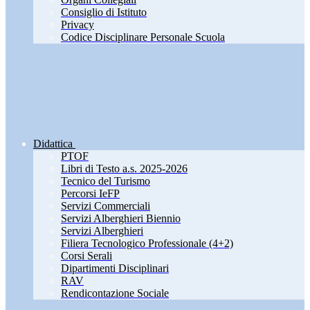
Consiglio di Istituto
Privacy
Codice Disciplinare Personale Scuola
Didattica
PTOF
Libri di Testo a.s. 2025-2026
Tecnico del Turismo
Percorsi IeFP
Servizi Commerciali
Servizi Alberghieri Biennio
Servizi Alberghieri
Filiera Tecnologico Professionale (4+2)
Corsi Serali
Dipartimenti Disciplinari
RAV
Rendicontazione Sociale