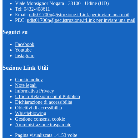
Viale Monsignor Nogara - 33100 - Udine (UD)
Tel:
0432-408611
Email:
udis01700n@istruzione.it
Link per inviare una mail
PEC:
udis01700n@pec.istruzione.it
Link per inviare una mail
Seguici su
Facebook
Youtube
Instagram
Sezione Link Utili
Cookie policy
Note legali
Informativa Privacy
Ufficio Relazioni con il Pubblico
Dichiarazione di accessibilità
Obiettivi di accessibilità
Whistleblowing
Gestione consensi cookie
Amministrazione trasparente
Pagina visualizzata
14153
volte