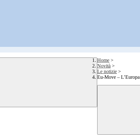
Home
>
Novità
>
Le notizie
>
Eu-Move – L’Europa s