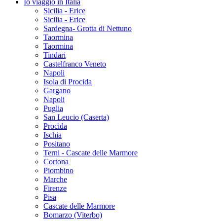
Io viaggio in Italia
Sicilia - Erice
Sicilia - Erice
Sardegna- Grotta di Nettuno
Taormina
Taormina
Tindari
Castelfranco Veneto
Napoli
Isola di Procida
Gargano
Napoli
Puglia
San Leucio (Caserta)
Procida
Ischia
Positano
Terni - Cascate delle Marmore
Cortona
Piombino
Marche
Firenze
Pisa
Cascate delle Marmore
Bomarzo (Viterbo)