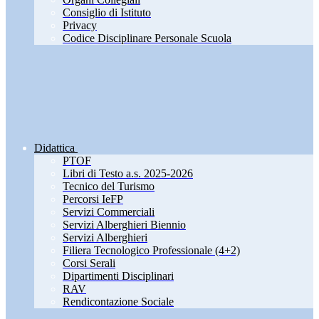
Consiglio di Istituto
Privacy
Codice Disciplinare Personale Scuola
Didattica
PTOF
Libri di Testo a.s. 2025-2026
Tecnico del Turismo
Percorsi IeFP
Servizi Commerciali
Servizi Alberghieri Biennio
Servizi Alberghieri
Filiera Tecnologico Professionale (4+2)
Corsi Serali
Dipartimenti Disciplinari
RAV
Rendicontazione Sociale