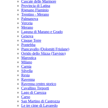
Cascate delle Marmore
Provincia di Latina
Rignano Flaminio
Trentino - Merano
Palmanova
Verceia
Merano
Laguna di Marano e Grado
Genova
Cinque Terre
Pontebba
Piancavallo (Dolomiti Friulane)
Orrido dello Slizza (Tarvisio)
Marostica
Milano
Carnia
Silvella
Resia
Ravenna
Ravenna centro storico
Cavallino Treporti
Lago di Carezza
Carso
San Martino di Castrozza
Le tre cime di Lavaredo