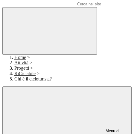
Campo di ricerca per le pagine del sito
Home
>
Attività
>
Progetti
>
RiCiclabile
>
Chi è il cicloturista?
Menu di