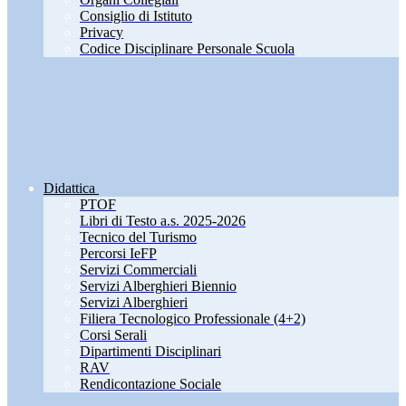
Consiglio di Istituto
Privacy
Codice Disciplinare Personale Scuola
Didattica
PTOF
Libri di Testo a.s. 2025-2026
Tecnico del Turismo
Percorsi IeFP
Servizi Commerciali
Servizi Alberghieri Biennio
Servizi Alberghieri
Filiera Tecnologico Professionale (4+2)
Corsi Serali
Dipartimenti Disciplinari
RAV
Rendicontazione Sociale