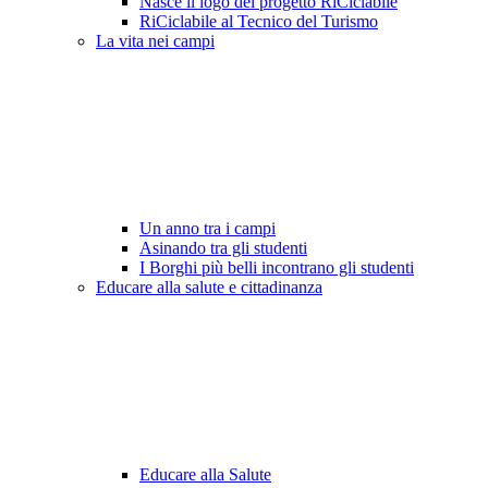
Nasce il logo del progetto RiCiclabile
RiCiclabile al Tecnico del Turismo
La vita nei campi
Un anno tra i campi
Asinando tra gli studenti
I Borghi più belli incontrano gli studenti
Educare alla salute e cittadinanza
Educare alla Salute