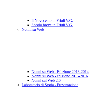
Il Novecento in Friuli V.G.
Secolo breve in Friuli V.G.
Nonni su Web
Nonni su Web - Edizione 2013-2014
Nonni su Web - edizione 2015-2016
Nonni sul Web 2.0
Laboratorio di Storia - Presentazione