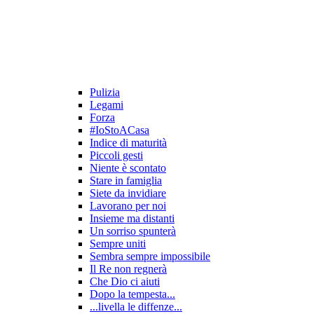
Pulizia
Legami
Forza
#IoStoACasa
Indice di maturità
Piccoli gesti
Niente è scontato
Stare in famiglia
Siete da invidiare
Lavorano per noi
Insieme ma distanti
Un sorriso spunterà
Sempre uniti
Sembra sempre impossibile
Il Re non regnerà
Che Dio ci aiuti
Dopo la tempesta...
...livella le diffenze...