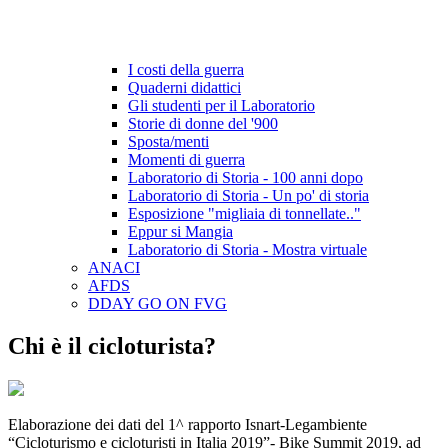
I costi della guerra
Quaderni didattici
Gli studenti per il Laboratorio
Storie di donne del '900
Sposta/menti
Momenti di guerra
Laboratorio di Storia - 100 anni dopo
Laboratorio di Storia - Un po' di storia
Esposizione "migliaia di tonnellate.."
Eppur si Mangia
Laboratorio di Storia - Mostra virtuale
ANACI
AFDS
DDAY GO ON FVG
Chi è il cicloturista?
Elaborazione dei dati del 1^ rapporto Isnart-Legambiente
“Cicloturismo e cicloturisti in Italia 2019”- Bike Summit 2019, ad