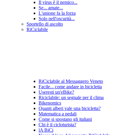
Il virus è il nemico...
Se... amate...
L'unione fa la forza
Solo nell'oscurità...
Sportello di ascolto
RiCiclabile
RiCiclabile al Messaggero Veneto
Facile... come andare in bicicletta
Useresti un'eBike?
Riciclabile: un segnale per il clima
Bikenomics
Quanti alberi vale una bicicletta?
Matematica a pedali
Come si spostano gli italiani
Chi è il cicloturista?
lA BiCi