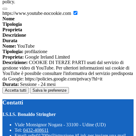
policy.
https://www.youtube-nocookie.com
Nome
Tipologia
Proprieta
Descrizione
Durata
Nome:
YouTube
Tipologia:
profilazione
Proprieta:
Google Ireland Limited
Descrizione:
COOKIE DI TERZE PARTI usati dal servizio di
gestione video di YouTube. Per ulteriori informazioni sui cookie di
YouTube è possibile consultare l'informativa del servizio predisposta
da Google: https://policies.google.com/privacy?hl=it
Durata:
Sessione - 24 mesi
Accetta tutti
Salva le preferenze
Contatti
I.S.I.S. Bonaldo Stringher
Viale Monsignor Nogara - 33100 - Udine (UD)
Tel:
0432-408611
Email:
udis01700n@istruzione.it
Link per inviare una mail