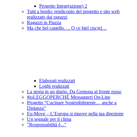
Progetto Integr(azione) 2
Tutti a bordo: rendiconto del progetto e sito web
realizzato dai ragazzi
Ragazzi in Piazza
Ma che bel castello…. O ce biel ciscjel…
Elaborati realizzati
Loghi realizzati
La storia in un diario. Da Gemona al fronte russo
#ioLEGGOPERCHÉ Messaggeri On-Line
Progetto “Cucinare Sostenibilmente… anche a
Distanza”
Eu-Move – L’Europa si muove nella tua direzione
Un segnale per il clima
"Responsabilità è..."