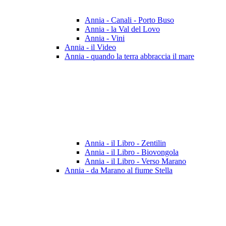
Annia - Canali - Porto Buso
Annia - la Val del Lovo
Annia - Vini
Annia - il Video
Annia - quando la terra abbraccia il mare
Annia - il Libro - Zentilin
Annia - il Libro - Biovongola
Annia - il Libro - Verso Marano
Annia - da Marano al fiume Stella