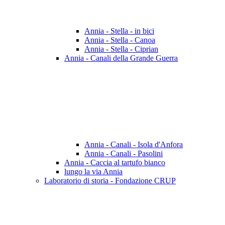
Annia - Stella - in bici
Annia - Stella - Canoa
Annia - Stella - Ciprian
Annia - Canali della Grande Guerra
Annia - Canali - Isola d'Anfora
Annia - Canali - Pasolini
Annia - Caccia al tartufo bianco
lungo la via Annia
Laboratorio di storia - Fondazione CRUP