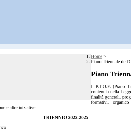
Home
>
Piano Triennale dell
Piano Trienn
Il P.T.O.F. (Piano T
contenuta nella Legg
finalità generali, pro
formativi, organic
ne e altre iniziative.
TRIENNIO 2022-2025
tico