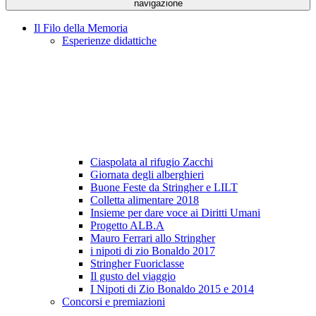
navigazione
Il Filo della Memoria
Esperienze didattiche
Ciaspolata al rifugio Zacchi
Giornata degli alberghieri
Buone Feste da Stringher e LILT
Colletta alimentare 2018
Insieme per dare voce ai Diritti Umani
Progetto ALB.A
Mauro Ferrari allo Stringher
i nipoti di zio Bonaldo 2017
Stringher Fuoriclasse
Il gusto del viaggio
I Nipoti di Zio Bonaldo 2015 e 2014
Concorsi e premiazioni