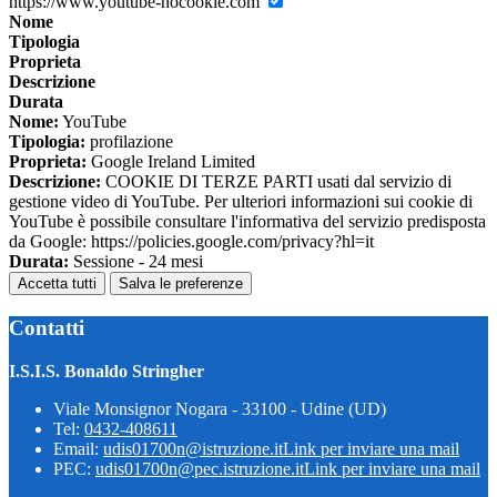
https://www.youtube-nocookie.com
Nome
Tipologia
Proprieta
Descrizione
Durata
Nome:
YouTube
Tipologia:
profilazione
Proprieta:
Google Ireland Limited
Descrizione:
COOKIE DI TERZE PARTI usati dal servizio di
gestione video di YouTube. Per ulteriori informazioni sui cookie di
YouTube è possibile consultare l'informativa del servizio predisposta
da Google: https://policies.google.com/privacy?hl=it
Durata:
Sessione - 24 mesi
Accetta tutti
Salva le preferenze
Contatti
I.S.I.S. Bonaldo Stringher
Viale Monsignor Nogara - 33100 - Udine (UD)
Tel:
0432-408611
Email:
udis01700n@istruzione.it
Link per inviare una mail
PEC:
udis01700n@pec.istruzione.it
Link per inviare una mail