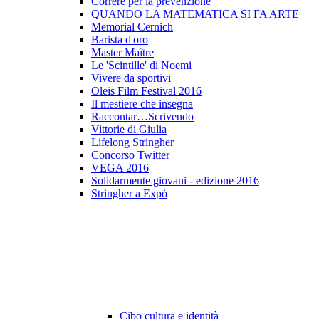
Correre per la prevenzione
QUANDO LA MATEMATICA SI FA ARTE
Memorial Cernich
Barista d'oro
Master Maître
Le 'Scintille' di Noemi
Vivere da sportivi
Oleis Film Festival 2016
Il mestiere che insegna
Raccontar…Scrivendo
Vittorie di Giulia
Lifelong Stringher
Concorso Twitter
VEGA 2016
Solidarmente giovani - edizione 2016
Stringher a Expò
Cibo cultura e identità