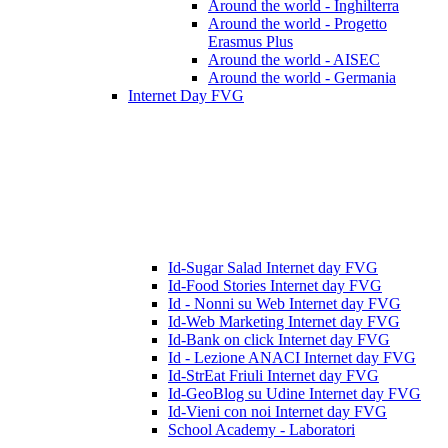
Around the world - Inghilterra
Around the world - Progetto
Erasmus Plus
Around the world - AISEC
Around the world - Germania
Internet Day FVG
Id-Sugar Salad Internet day FVG
Id-Food Stories Internet day FVG
Id - Nonni su Web Internet day FVG
Id-Web Marketing Internet day FVG
Id-Bank on click Internet day FVG
Id - Lezione ANACI Internet day FVG
Id-StrEat Friuli Internet day FVG
Id-GeoBlog su Udine Internet day FVG
Id-Vieni con noi Internet day FVG
School Academy - Laboratori