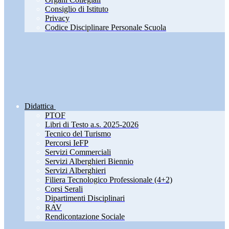
Consiglio di Istituto
Privacy
Codice Disciplinare Personale Scuola
Didattica
PTOF
Libri di Testo a.s. 2025-2026
Tecnico del Turismo
Percorsi IeFP
Servizi Commerciali
Servizi Alberghieri Biennio
Servizi Alberghieri
Filiera Tecnologico Professionale (4+2)
Corsi Serali
Dipartimenti Disciplinari
RAV
Rendicontazione Sociale