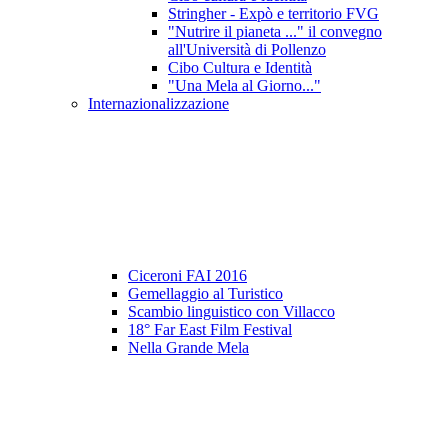
Stringher - Expò e territorio FVG
"Nutrire il pianeta ..." il convegno
all'Università di Pollenzo
Cibo Cultura e Identità
"Una Mela al Giorno..."
Internazionalizzazione
Ciceroni FAI 2016
Gemellaggio al Turistico
Scambio linguistico con Villacco
18° Far East Film Festival
Nella Grande Mela