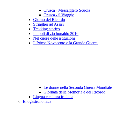
Crusca - Messaggero Scuola
Crusca - il Viaggio
Giorno del Ricordo
Stringher ad Assisi
Trekking storico
I nipoti di zio bonaldo 2016
Nel cuore delle istituzioni
Il Primo Novecento e la Grande Guerra
Le donne nella Seconda Guerra Mondiale
Giornata della Memoria e del Ricordo
Lingua e cultura friulana
Enogastronomica