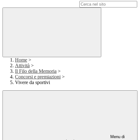
Campo di ricerca per le pagine del sito
Home
>
Attività
>
Il Filo della Memoria
>
Concorsi e premiazioni
>
Vivere da sportivi
Menu di