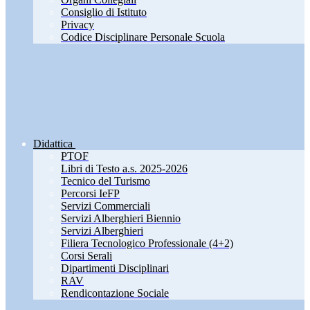
Consiglio di Istituto
Privacy
Codice Disciplinare Personale Scuola
Didattica
PTOF
Libri di Testo a.s. 2025-2026
Tecnico del Turismo
Percorsi IeFP
Servizi Commerciali
Servizi Alberghieri Biennio
Servizi Alberghieri
Filiera Tecnologico Professionale (4+2)
Corsi Serali
Dipartimenti Disciplinari
RAV
Rendicontazione Sociale