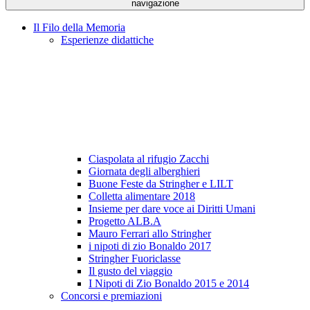
navigazione
Il Filo della Memoria
Esperienze didattiche
Ciaspolata al rifugio Zacchi
Giornata degli alberghieri
Buone Feste da Stringher e LILT
Colletta alimentare 2018
Insieme per dare voce ai Diritti Umani
Progetto ALB.A
Mauro Ferrari allo Stringher
i nipoti di zio Bonaldo 2017
Stringher Fuoriclasse
Il gusto del viaggio
I Nipoti di Zio Bonaldo 2015 e 2014
Concorsi e premiazioni