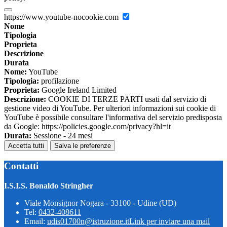
https://www.youtube-nocookie.com
Nome
Tipologia
Proprieta
Descrizione
Durata
Nome:
YouTube
Tipologia:
profilazione
Proprieta:
Google Ireland Limited
Descrizione:
COOKIE DI TERZE PARTI usati dal servizio di
gestione video di YouTube. Per ulteriori informazioni sui cookie di
YouTube è possibile consultare l'informativa del servizio predisposta
da Google: https://policies.google.com/privacy?hl=it
Durata:
Sessione - 24 mesi
Accetta tutti
Salva le preferenze
Contatti
I.S.I.S. Bonaldo Stringher
Viale Monsignor Nogara - 33100 - Udine (UD)
Tel:
0432-408611
Email:
udis01700n@istruzione.it
Link per inviare una mail