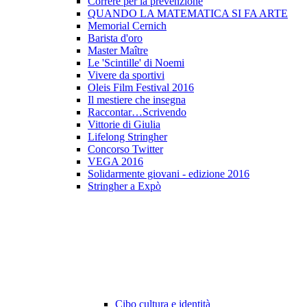
Correre per la prevenzione
QUANDO LA MATEMATICA SI FA ARTE
Memorial Cernich
Barista d'oro
Master Maître
Le 'Scintille' di Noemi
Vivere da sportivi
Oleis Film Festival 2016
Il mestiere che insegna
Raccontar…Scrivendo
Vittorie di Giulia
Lifelong Stringher
Concorso Twitter
VEGA 2016
Solidarmente giovani - edizione 2016
Stringher a Expò
Cibo cultura e identità