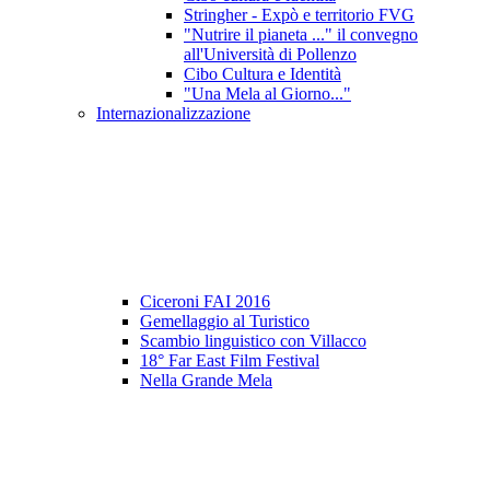
Stringher - Expò e territorio FVG
"Nutrire il pianeta ..." il convegno
all'Università di Pollenzo
Cibo Cultura e Identità
"Una Mela al Giorno..."
Internazionalizzazione
Ciceroni FAI 2016
Gemellaggio al Turistico
Scambio linguistico con Villacco
18° Far East Film Festival
Nella Grande Mela