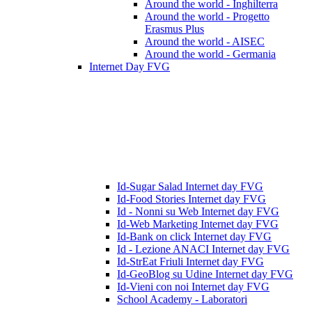
Around the world - Inghilterra
Around the world - Progetto
Erasmus Plus
Around the world - AISEC
Around the world - Germania
Internet Day FVG
Id-Sugar Salad Internet day FVG
Id-Food Stories Internet day FVG
Id - Nonni su Web Internet day FVG
Id-Web Marketing Internet day FVG
Id-Bank on click Internet day FVG
Id - Lezione ANACI Internet day FVG
Id-StrEat Friuli Internet day FVG
Id-GeoBlog su Udine Internet day FVG
Id-Vieni con noi Internet day FVG
School Academy - Laboratori