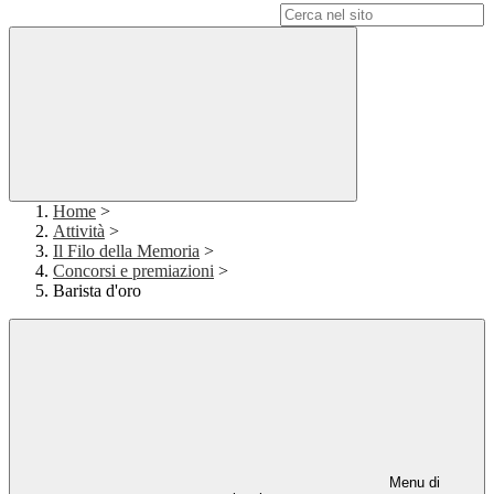
Campo di ricerca per le pagine del sito
Home
>
Attività
>
Il Filo della Memoria
>
Concorsi e premiazioni
>
Barista d'oro
Menu di