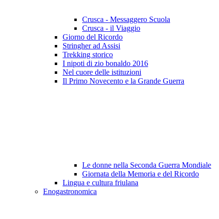
Crusca - Messaggero Scuola
Crusca - il Viaggio
Giorno del Ricordo
Stringher ad Assisi
Trekking storico
I nipoti di zio bonaldo 2016
Nel cuore delle istituzioni
Il Primo Novecento e la Grande Guerra
Le donne nella Seconda Guerra Mondiale
Giornata della Memoria e del Ricordo
Lingua e cultura friulana
Enogastronomica