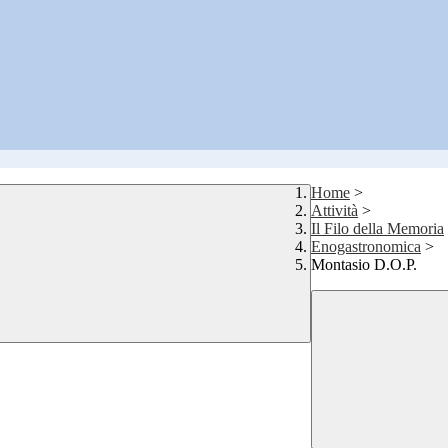
Home
>
Attività
>
Il Filo della Memoria
Enogastronomica
>
Montasio D.O.P.