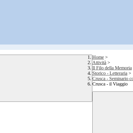
Home
>
Attività
>
Il Filo della Memoria
Storico - Letteraria
>
Crusca - Seminario c
Crusca - il Viaggio