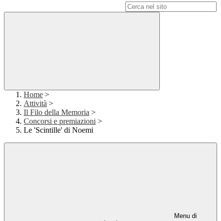
Campo di ricerca per le pagine del sito
Home
>
Attività
>
Il Filo della Memoria
>
Concorsi e premiazioni
>
Le 'Scintille' di Noemi
Menu di