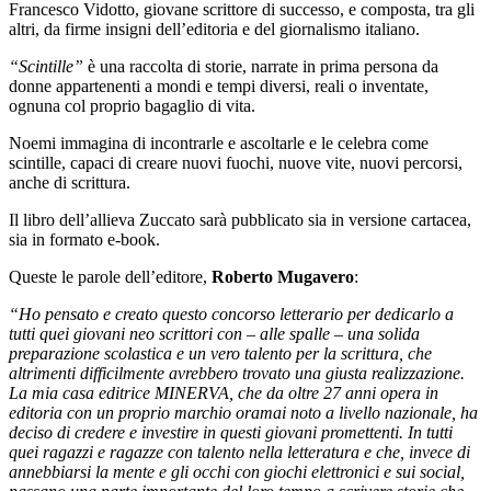
Francesco Vidotto, giovane scrittore di successo, e composta, tra gli
altri, da firme insigni dell’editoria e del giornalismo italiano.
“Scintille”
è una raccolta di storie, narrate in prima persona da
donne appartenenti a mondi e tempi diversi, reali o inventate,
ognuna col proprio bagaglio di vita.
Noemi immagina di incontrarle e ascoltarle e le celebra come
scintille, capaci di creare nuovi fuochi, nuove vite, nuovi percorsi,
anche di scrittura.
Il libro dell’allieva Zuccato sarà pubblicato sia in versione cartacea,
sia in formato e-book.
Queste le parole dell’editore,
Roberto Mugavero
:
“Ho pensato e creato questo concorso letterario per dedicarlo a
tutti quei giovani neo scrittori con – alle spalle – una solida
preparazione scolastica e un vero talento per la scrittura, che
altrimenti difficilmente avrebbero trovato una giusta realizzazione.
La mia casa editrice MINERVA, che da oltre 27 anni opera in
editoria con un proprio marchio oramai noto a livello nazionale, ha
deciso di credere e investire in questi giovani promettenti. In tutti
quei ragazzi e ragazze con talento nella letteratura e che, invece di
annebbiarsi la mente e gli occhi con giochi elettronici e sui social,