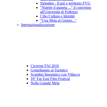
Stringher - Expò e territorio FVG
"Nutrire il pianeta ..." il convegno
all'Università di Pollenzo
Cibo Cultura e Identità
"Una Mela al Giorno..."
Internazionalizzazione
Ciceroni FAI 2016
Gemellaggio al Turistico
Scambio linguistico con Villacco
18° Far East Film Festival
Nella Grande Mela