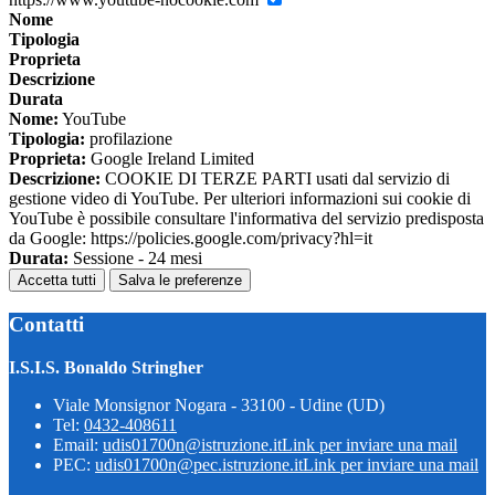
Nome
Tipologia
Proprieta
Descrizione
Durata
Nome:
YouTube
Tipologia:
profilazione
Proprieta:
Google Ireland Limited
Descrizione:
COOKIE DI TERZE PARTI usati dal servizio di
gestione video di YouTube. Per ulteriori informazioni sui cookie di
YouTube è possibile consultare l'informativa del servizio predisposta
da Google: https://policies.google.com/privacy?hl=it
Durata:
Sessione - 24 mesi
Accetta tutti
Salva le preferenze
Contatti
I.S.I.S. Bonaldo Stringher
Viale Monsignor Nogara - 33100 - Udine (UD)
Tel:
0432-408611
Email:
udis01700n@istruzione.it
Link per inviare una mail
PEC:
udis01700n@pec.istruzione.it
Link per inviare una mail