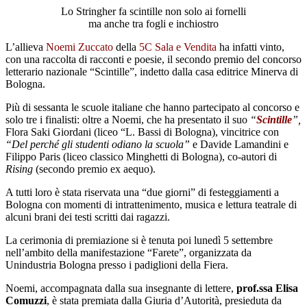
Lo Stringher fa scintille non solo ai fornelli
ma anche tra fogli e inchiostro
L’allieva
Noemi Zuccato
della
5C Sala e Vendita
ha infatti vinto,
con una raccolta di racconti e poesie, il secondo premio del concorso
letterario nazionale “Scintille”, indetto dalla casa editrice Minerva di
Bologna.
Più di sessanta le scuole italiane che hanno partecipato al concorso e
solo tre i finalisti: oltre a Noemi, che ha presentato il suo
“
Scintille
”,
Flora Saki Giordani (liceo “L. Bassi di Bologna), vincitrice con
“Del perché gli studenti odiano la scuola”
e Davide Lamandini e
Filippo Paris (liceo classico Minghetti di Bologna), co-autori di
Rising
(secondo premio ex aequo).
A tutti loro è stata riservata una “due giorni” di festeggiamenti a
Bologna con momenti di intrattenimento, musica e lettura teatrale di
alcuni brani dei testi scritti dai ragazzi.
La cerimonia di premiazione si è tenuta poi lunedì 5 settembre
nell’ambito della manifestazione “Farete”, organizzata da
Unindustria Bologna presso i padiglioni della Fiera.
Noemi, accompagnata dalla sua insegnante di lettere,
prof.ssa Elisa
Comuzzi
, è stata premiata dalla Giuria d’Autorità, presieduta da