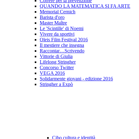
Correre per la prevenzione
QUANDO LA MATEMATICA SI FA ARTE
Memorial Cernich
Barista d'oro
Master Maître
Le 'Scintille' di Noemi
Vivere da sportivi
Oleis Film Festival 2016
Il mestiere che insegna
Raccontar…Scrivendo
Vittorie di Giulia
Lifelong Stringher
Concorso Twitter
VEGA 2016
Solidarmente giovani - edizione 2016
Stringher a Expò
Cibo cultura e identità