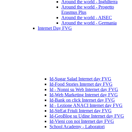
Around the world - Inghilterra
Around the world - Progetto
Erasmus Plus
Around the world - AISEC
Around the world - Germania
Internet Day FVG
Id-Sugar Salad Internet day FVG
Id-Food Stories Internet day FVG
Id - Nonni su Web Internet day FVG
Id-Web Marketing Internet day FVG
Id-Bank on click Internet day FVG
Id - Lezione ANACI Internet day FVG
Id-StrEat Friuli Internet day FVG
Id-GeoBlog su Udine Internet day FVG
Id-Vieni con noi Internet day FVG
School Academy - Laboratori