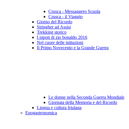
Crusca - Messaggero Scuola
Crusca - il Viaggio
Giorno del Ricordo
Stringher ad Assisi
Trekking storico
I nipoti di zio bonaldo 2016
Nel cuore delle istituzioni
Il Primo Novecento e la Grande Guerra
Le donne nella Seconda Guerra Mondiale
Giornata della Memoria e del Ricordo
Lingua e cultura friulana
Enogastronomica