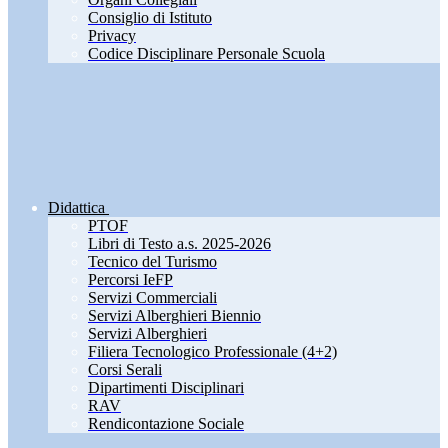
Consiglio di Istituto
Privacy
Codice Disciplinare Personale Scuola
Didattica
PTOF
Libri di Testo a.s. 2025-2026
Tecnico del Turismo
Percorsi IeFP
Servizi Commerciali
Servizi Alberghieri Biennio
Servizi Alberghieri
Filiera Tecnologico Professionale (4+2)
Corsi Serali
Dipartimenti Disciplinari
RAV
Rendicontazione Sociale