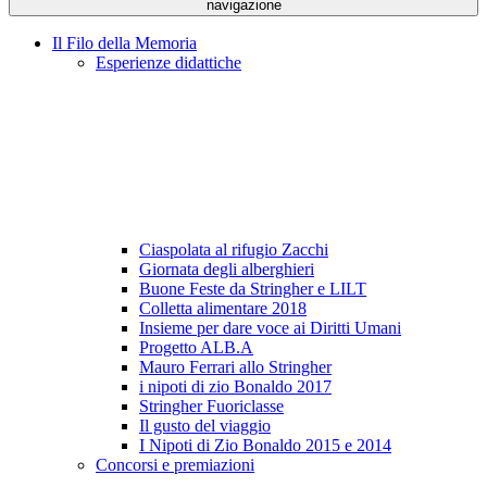
navigazione
Il Filo della Memoria
Esperienze didattiche
Ciaspolata al rifugio Zacchi
Giornata degli alberghieri
Buone Feste da Stringher e LILT
Colletta alimentare 2018
Insieme per dare voce ai Diritti Umani
Progetto ALB.A
Mauro Ferrari allo Stringher
i nipoti di zio Bonaldo 2017
Stringher Fuoriclasse
Il gusto del viaggio
I Nipoti di Zio Bonaldo 2015 e 2014
Concorsi e premiazioni