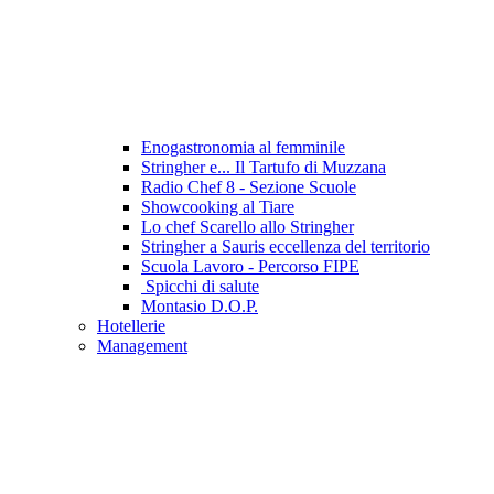
Enogastronomia al femminile
Stringher e... Il Tartufo di Muzzana
Radio Chef 8 - Sezione Scuole
Showcooking al Tiare
Lo chef Scarello allo Stringher
Stringher a Sauris eccellenza del territorio
Scuola Lavoro - Percorso FIPE
Spicchi di salute
Montasio D.O.P.
Hotellerie
Management