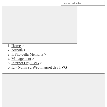
Campo di ricerca per le pagine del sito
Home
>
Attività
>
Il Filo della Memoria
>
Management
>
Internet Day FVG
>
Id - Nonni su Web Internet day FVG