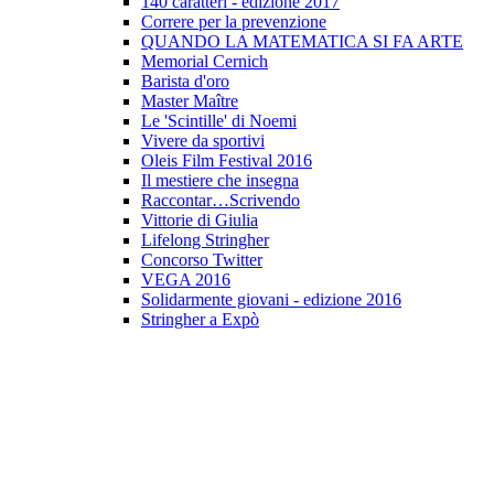
140 caratteri - edizione 2017
Correre per la prevenzione
QUANDO LA MATEMATICA SI FA ARTE
Memorial Cernich
Barista d'oro
Master Maître
Le 'Scintille' di Noemi
Vivere da sportivi
Oleis Film Festival 2016
Il mestiere che insegna
Raccontar…Scrivendo
Vittorie di Giulia
Lifelong Stringher
Concorso Twitter
VEGA 2016
Solidarmente giovani - edizione 2016
Stringher a Expò