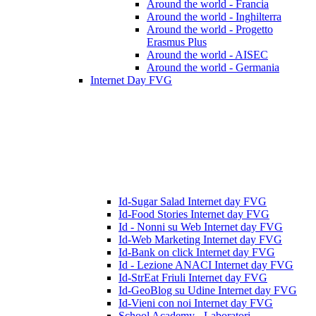
Around the world - Francia
Around the world - Inghilterra
Around the world - Progetto
Erasmus Plus
Around the world - AISEC
Around the world - Germania
Internet Day FVG
Id-Sugar Salad Internet day FVG
Id-Food Stories Internet day FVG
Id - Nonni su Web Internet day FVG
Id-Web Marketing Internet day FVG
Id-Bank on click Internet day FVG
Id - Lezione ANACI Internet day FVG
Id-StrEat Friuli Internet day FVG
Id-GeoBlog su Udine Internet day FVG
Id-Vieni con noi Internet day FVG
School Academy - Laboratori