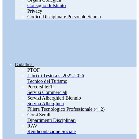
Consiglio di Istituto
Privacy
Codice Disciplinare Personale Scuola
Didattica
PTOF
Libri di Testo a.s. 2025-2026
Tecnico del Turismo
Percorsi IeFP
Servizi Commerciali
Servizi Alberghieri Biennio
Servizi Alberghieri
Filiera Tecnologico Professionale (4+2)
Corsi Serali
Dipartimenti Disciplinari
RAV
Rendicontazione Sociale