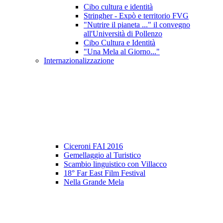
Cibo cultura e identità
Stringher - Expò e territorio FVG
"Nutrire il pianeta ..." il convegno
all'Università di Pollenzo
Cibo Cultura e Identità
"Una Mela al Giorno..."
Internazionalizzazione
Ciceroni FAI 2016
Gemellaggio al Turistico
Scambio linguistico con Villacco
18° Far East Film Festival
Nella Grande Mela