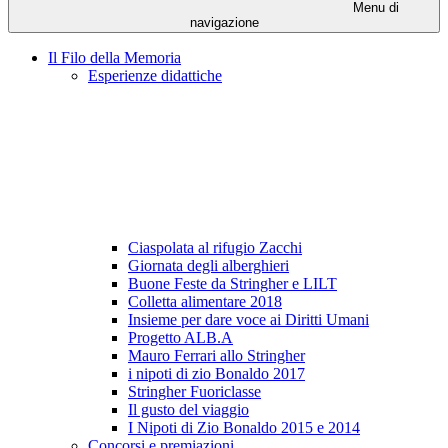
Menu di
navigazione
Il Filo della Memoria
Esperienze didattiche
Ciaspolata al rifugio Zacchi
Giornata degli alberghieri
Buone Feste da Stringher e LILT
Colletta alimentare 2018
Insieme per dare voce ai Diritti Umani
Progetto ALB.A
Mauro Ferrari allo Stringher
i nipoti di zio Bonaldo 2017
Stringher Fuoriclasse
Il gusto del viaggio
I Nipoti di Zio Bonaldo 2015 e 2014
Concorsi e premiazioni