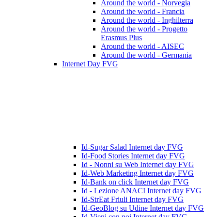
Around the world - Norvegia
Around the world - Francia
Around the world - Inghilterra
Around the world - Progetto
Erasmus Plus
Around the world - AISEC
Around the world - Germania
Internet Day FVG
Id-Sugar Salad Internet day FVG
Id-Food Stories Internet day FVG
Id - Nonni su Web Internet day FVG
Id-Web Marketing Internet day FVG
Id-Bank on click Internet day FVG
Id - Lezione ANACI Internet day FVG
Id-StrEat Friuli Internet day FVG
Id-GeoBlog su Udine Internet day FVG
Id-Vieni con noi Internet day FVG