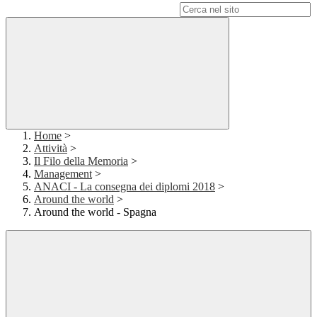
Campo di ricerca per le pagine del sito
Home
>
Attività
>
Il Filo della Memoria
>
Management
>
ANACI - La consegna dei diplomi 2018
>
Around the world
>
Around the world - Spagna