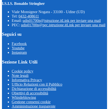
I.S.I.S. Bonaldo Stringher
Viale Monsignor Nogara - 33100 - Udine (UD)
Tel:
0432-408611
Email:
udis01700n@istruzione.it
Link per inviare una mail
PEC:
udis01700n@pec.istruzione.it
Link per inviare una mail
Seguici su
Facebook
Youtube
Instagram
Sezione Link Utili
Cookie policy
Note legali
Informativa Privacy
Ufficio Relazioni con il Pubblico
Dichiarazione di accessibilità
Obiettivi di accessibilità
Whistleblowing
Gestione consensi cookie
Amministrazione trasparente