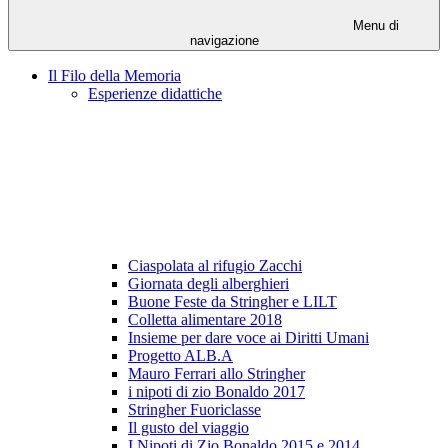
Menu di
navigazione
Il Filo della Memoria
Esperienze didattiche
Ciaspolata al rifugio Zacchi
Giornata degli alberghieri
Buone Feste da Stringher e LILT
Colletta alimentare 2018
Insieme per dare voce ai Diritti Umani
Progetto ALB.A
Mauro Ferrari allo Stringher
i nipoti di zio Bonaldo 2017
Stringher Fuoriclasse
Il gusto del viaggio
I Nipoti di Zio Bonaldo 2015 e 2014