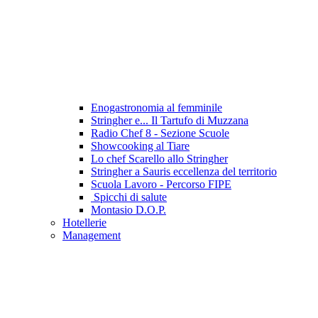
Enogastronomia al femminile
Stringher e... Il Tartufo di Muzzana
Radio Chef 8 - Sezione Scuole
Showcooking al Tiare
Lo chef Scarello allo Stringher
Stringher a Sauris eccellenza del territorio
Scuola Lavoro - Percorso FIPE
Spicchi di salute
Montasio D.O.P.
Hotellerie
Management