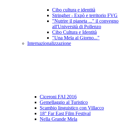
Cibo cultura e identità
Stringher - Expò e territorio FVG
"Nutrire il pianeta ..." il convegno
all'Università di Pollenzo
Cibo Cultura e Identità
"Una Mela al Giorno..."
Internazionalizzazione
Ciceroni FAI 2016
Gemellaggio al Turistico
Scambio linguistico con Villacco
18° Far East Film Festival
Nella Grande Mela