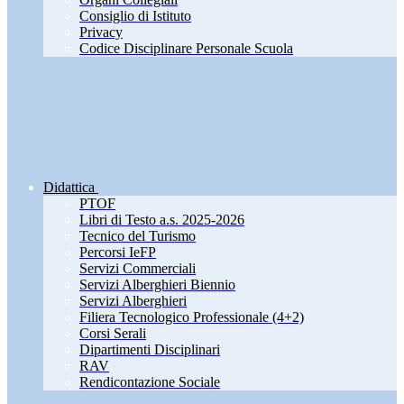
Consiglio di Istituto
Privacy
Codice Disciplinare Personale Scuola
Didattica
PTOF
Libri di Testo a.s. 2025-2026
Tecnico del Turismo
Percorsi IeFP
Servizi Commerciali
Servizi Alberghieri Biennio
Servizi Alberghieri
Filiera Tecnologico Professionale (4+2)
Corsi Serali
Dipartimenti Disciplinari
RAV
Rendicontazione Sociale