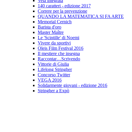
Vela integrata
140 caratteri - edizione 2017
Correre per la prevenzione
QUANDO LA MATEMATICA SI FA ARTE
Memorial Cernich
Barista d'oro
Master Maître
Le 'Scintille' di Noemi
Vivere da sportivi
Oleis Film Festival 2016
Il mestiere che insegna
Raccontar…Scrivendo
Vittorie di Giulia
Lifelong Stringher
Concorso Twitter
VEGA 2016
Solidarmente giovani - edizione 2016
Stringher a Expò