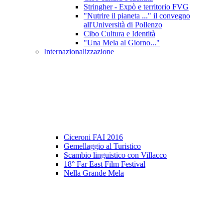
Stringher - Expò e territorio FVG
"Nutrire il pianeta ..." il convegno
all'Università di Pollenzo
Cibo Cultura e Identità
"Una Mela al Giorno..."
Internazionalizzazione
Ciceroni FAI 2016
Gemellaggio al Turistico
Scambio linguistico con Villacco
18° Far East Film Festival
Nella Grande Mela