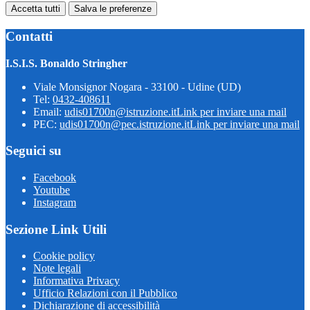
Accetta tutti
Salva le preferenze
Contatti
I.S.I.S. Bonaldo Stringher
Viale Monsignor Nogara - 33100 - Udine (UD)
Tel:
0432-408611
Email:
udis01700n@istruzione.it
Link per inviare una mail
PEC:
udis01700n@pec.istruzione.it
Link per inviare una mail
Seguici su
Facebook
Youtube
Instagram
Sezione Link Utili
Cookie policy
Note legali
Informativa Privacy
Ufficio Relazioni con il Pubblico
Dichiarazione di accessibilità