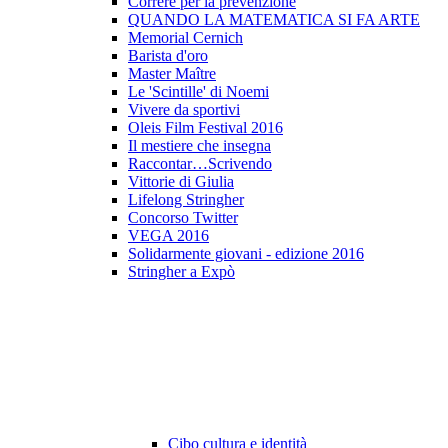
Correre per la prevenzione
QUANDO LA MATEMATICA SI FA ARTE
Memorial Cernich
Barista d'oro
Master Maître
Le 'Scintille' di Noemi
Vivere da sportivi
Oleis Film Festival 2016
Il mestiere che insegna
Raccontar…Scrivendo
Vittorie di Giulia
Lifelong Stringher
Concorso Twitter
VEGA 2016
Solidarmente giovani - edizione 2016
Stringher a Expò
Cibo cultura e identità