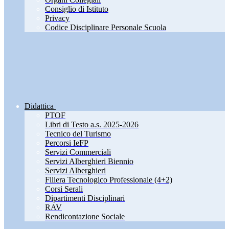
Consiglio di Istituto
Privacy
Codice Disciplinare Personale Scuola
Didattica
PTOF
Libri di Testo a.s. 2025-2026
Tecnico del Turismo
Percorsi IeFP
Servizi Commerciali
Servizi Alberghieri Biennio
Servizi Alberghieri
Filiera Tecnologico Professionale (4+2)
Corsi Serali
Dipartimenti Disciplinari
RAV
Rendicontazione Sociale