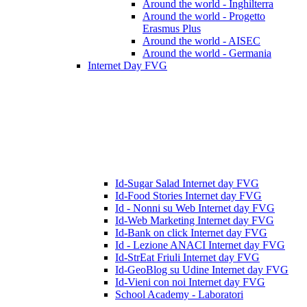
Around the world - Inghilterra
Around the world - Progetto
Erasmus Plus
Around the world - AISEC
Around the world - Germania
Internet Day FVG
Id-Sugar Salad Internet day FVG
Id-Food Stories Internet day FVG
Id - Nonni su Web Internet day FVG
Id-Web Marketing Internet day FVG
Id-Bank on click Internet day FVG
Id - Lezione ANACI Internet day FVG
Id-StrEat Friuli Internet day FVG
Id-GeoBlog su Udine Internet day FVG
Id-Vieni con noi Internet day FVG
School Academy - Laboratori