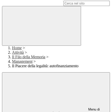
Campo di ricerca per le pagine del sito
Home
>
Attività
>
Il Filo della Memoria
>
Management
>
Il Piacere della legalità: autofinanziamento
Menu di