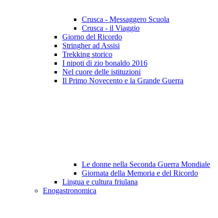
Crusca - Messaggero Scuola
Crusca - il Viaggio
Giorno del Ricordo
Stringher ad Assisi
Trekking storico
I nipoti di zio bonaldo 2016
Nel cuore delle istituzioni
Il Primo Novecento e la Grande Guerra
Le donne nella Seconda Guerra Mondiale
Giornata della Memoria e del Ricordo
Lingua e cultura friulana
Enogastronomica