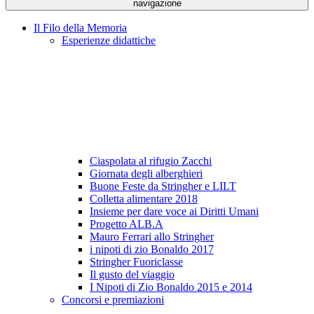
navigazione
Il Filo della Memoria
Esperienze didattiche
Ciaspolata al rifugio Zacchi
Giornata degli alberghieri
Buone Feste da Stringher e LILT
Colletta alimentare 2018
Insieme per dare voce ai Diritti Umani
Progetto ALB.A
Mauro Ferrari allo Stringher
i nipoti di zio Bonaldo 2017
Stringher Fuoriclasse
Il gusto del viaggio
I Nipoti di Zio Bonaldo 2015 e 2014
Concorsi e premiazioni