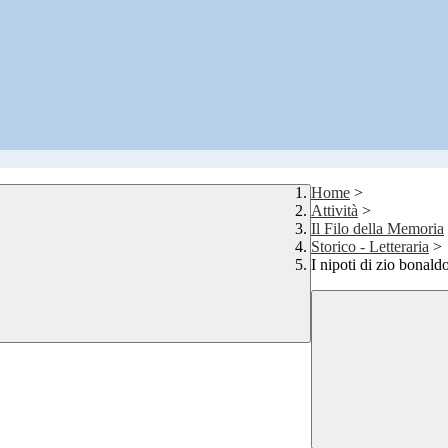
Home
>
Attività
>
Il Filo della Memoria
Storico - Letteraria
>
I nipoti di zio bonal