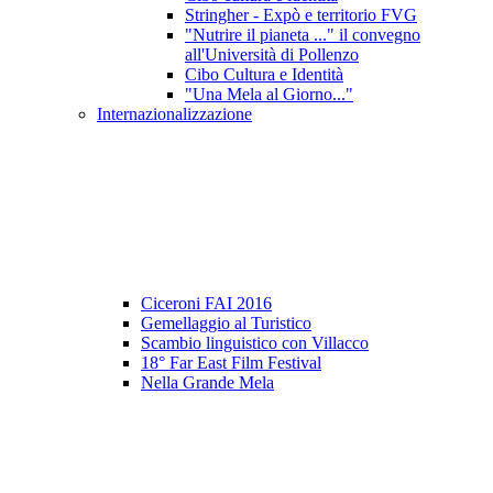
Stringher - Expò e territorio FVG
"Nutrire il pianeta ..." il convegno
all'Università di Pollenzo
Cibo Cultura e Identità
"Una Mela al Giorno..."
Internazionalizzazione
Ciceroni FAI 2016
Gemellaggio al Turistico
Scambio linguistico con Villacco
18° Far East Film Festival
Nella Grande Mela