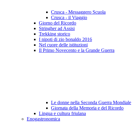
Crusca - Messaggero Scuola
Crusca - il Viaggio
Giorno del Ricordo
Stringher ad Assisi
Trekking storico
I nipoti di zio bonaldo 2016
Nel cuore delle istituzioni
Il Primo Novecento e la Grande Guerra
Le donne nella Seconda Guerra Mondiale
Giornata della Memoria e del Ricordo
Lingua e cultura friulana
Enogastronomica