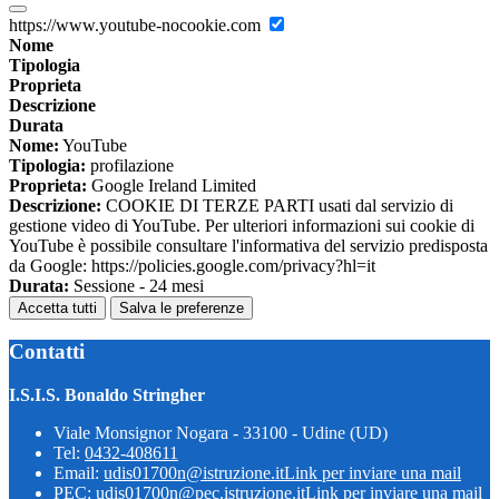
https://www.youtube-nocookie.com
Nome
Tipologia
Proprieta
Descrizione
Durata
Nome:
YouTube
Tipologia:
profilazione
Proprieta:
Google Ireland Limited
Descrizione:
COOKIE DI TERZE PARTI usati dal servizio di
gestione video di YouTube. Per ulteriori informazioni sui cookie di
YouTube è possibile consultare l'informativa del servizio predisposta
da Google: https://policies.google.com/privacy?hl=it
Durata:
Sessione - 24 mesi
Accetta tutti
Salva le preferenze
Contatti
I.S.I.S. Bonaldo Stringher
Viale Monsignor Nogara - 33100 - Udine (UD)
Tel:
0432-408611
Email:
udis01700n@istruzione.it
Link per inviare una mail
PEC:
udis01700n@pec.istruzione.it
Link per inviare una mail