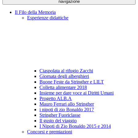
navigazione
Il Filo della Memoria
Esperienze didattiche
Ciaspolata al rifugio Zacchi
Giornata degli alberghieri
Buone Feste da Stringher e LILT
Colletta alimentare 2018
Insieme per dare voce ai Diritti Umani
Progetto ALB.A
Mauro Ferrari allo Stringher
i nipoti di zio Bonaldo 2017
Stringher Fuoriclasse
Il gusto del viaggio
I Nipoti di Zio Bonaldo 2015 e 2014
Concorsi e premiazioni