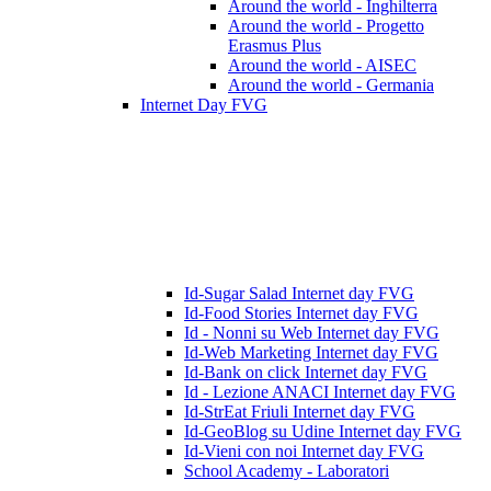
Around the world - Inghilterra
Around the world - Progetto
Erasmus Plus
Around the world - AISEC
Around the world - Germania
Internet Day FVG
Id-Sugar Salad Internet day FVG
Id-Food Stories Internet day FVG
Id - Nonni su Web Internet day FVG
Id-Web Marketing Internet day FVG
Id-Bank on click Internet day FVG
Id - Lezione ANACI Internet day FVG
Id-StrEat Friuli Internet day FVG
Id-GeoBlog su Udine Internet day FVG
Id-Vieni con noi Internet day FVG
School Academy - Laboratori