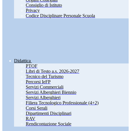
Consiglio di Istituto
Privacy
Codice Disciplinare Personale Scuola
Didattica
PTOF
Libri di Testo a.s. 2026-2027
Tecnico del Turismo
Percorsi IeFP
Servizi Commerciali
Servizi Alberghieri Biennio
Servizi Alberghieri
Filiera Tecnologico Professionale (4+2)
Corsi Serali
Dipartimenti Disciplinari
RAV
Rendicontazione Sociale