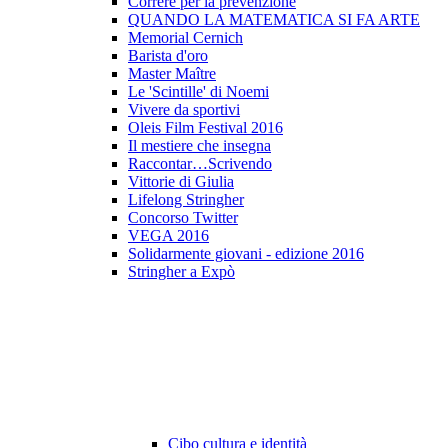
Correre per la prevenzione
QUANDO LA MATEMATICA SI FA ARTE
Memorial Cernich
Barista d'oro
Master Maître
Le 'Scintille' di Noemi
Vivere da sportivi
Oleis Film Festival 2016
Il mestiere che insegna
Raccontar…Scrivendo
Vittorie di Giulia
Lifelong Stringher
Concorso Twitter
VEGA 2016
Solidarmente giovani - edizione 2016
Stringher a Expò
Cibo cultura e identità