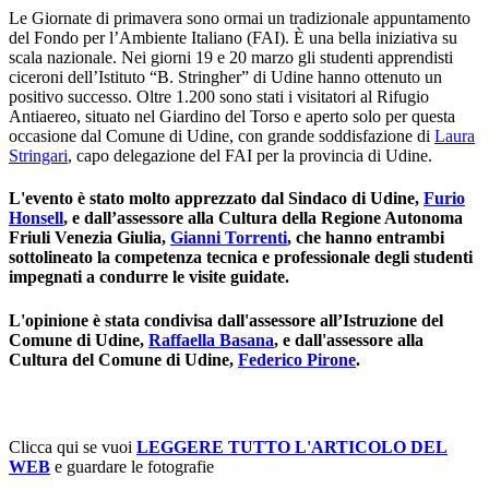
Le Giornate
di primavera sono ormai un tradizionale appuntamento
del Fondo per l’Ambiente Italiano (FAI). È una bella iniziativa su
scala nazionale. Nei giorni 19 e 20 marzo gli studenti apprendisti
ciceroni dell’Istituto “B. Stringher” di Udine hanno ottenuto un
positivo successo. Oltre 1.200 sono stati i visitatori al Rifugio
Antiaereo, situato nel Giardino del Torso e aperto solo per questa
occasione dal Comune di Udine, con grande soddisfazione di
Laura
Stringari
, capo delegazione del FAI per la provincia di Udine.
L'evento è stato molto apprezzato dal Sindaco di Udine,
Furio
Honsell
, e dall’assessore alla Cultura della Regione Autonoma
Friuli Venezia Giulia,
Gianni Torrenti
, che hanno entrambi
sottolineato la competenza tecnica e professionale degli studenti
impegnati a condurre le visite guidate.
L'opinione è stata condivisa dall'assessore all’Istruzione del
Comune di Udine,
Raffaella Basana
, e dall'assessore alla
Cultura del Comune di Udine,
Federico Pirone
.
Clicca qui se vuoi
LEGGERE TUTTO L'ARTICOLO DEL
WEB
e guardare le fotografie