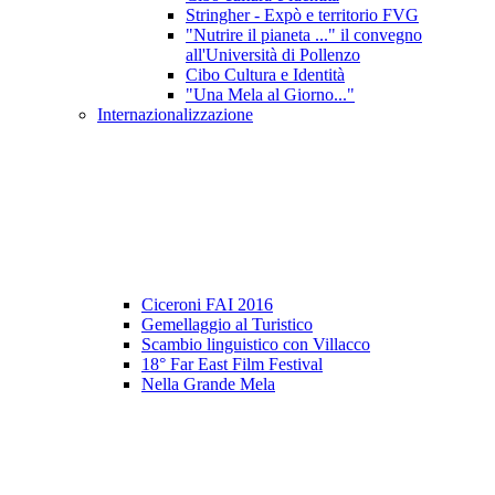
Stringher - Expò e territorio FVG
"Nutrire il pianeta ..." il convegno
all'Università di Pollenzo
Cibo Cultura e Identità
"Una Mela al Giorno..."
Internazionalizzazione
Ciceroni FAI 2016
Gemellaggio al Turistico
Scambio linguistico con Villacco
18° Far East Film Festival
Nella Grande Mela