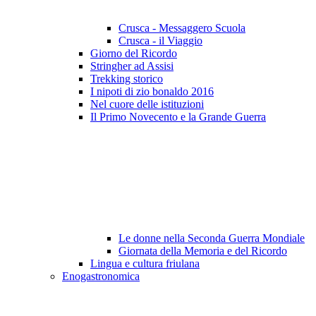
Crusca - Messaggero Scuola
Crusca - il Viaggio
Giorno del Ricordo
Stringher ad Assisi
Trekking storico
I nipoti di zio bonaldo 2016
Nel cuore delle istituzioni
Il Primo Novecento e la Grande Guerra
Le donne nella Seconda Guerra Mondiale
Giornata della Memoria e del Ricordo
Lingua e cultura friulana
Enogastronomica