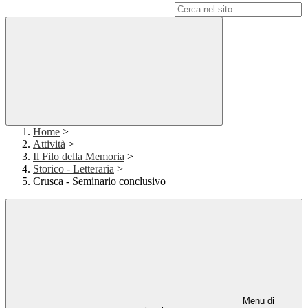
Campo di ricerca per le pagine del sito
Home
>
Attività
>
Il Filo della Memoria
>
Storico - Letteraria
>
Crusca - Seminario conclusivo
Menu di