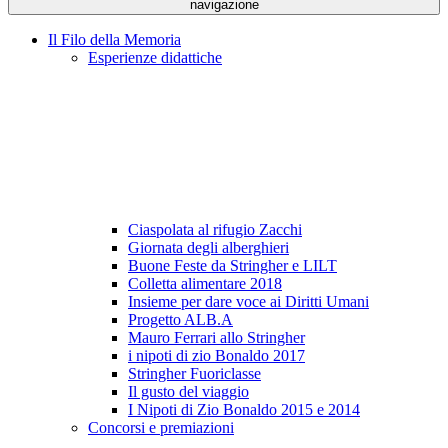
navigazione
Il Filo della Memoria
Esperienze didattiche
Ciaspolata al rifugio Zacchi
Giornata degli alberghieri
Buone Feste da Stringher e LILT
Colletta alimentare 2018
Insieme per dare voce ai Diritti Umani
Progetto ALB.A
Mauro Ferrari allo Stringher
i nipoti di zio Bonaldo 2017
Stringher Fuoriclasse
Il gusto del viaggio
I Nipoti di Zio Bonaldo 2015 e 2014
Concorsi e premiazioni