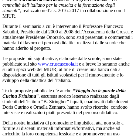
centralità dell’italiano per la crescita e la formazione degli
studenti”
, realizzato nell’a.s. 2016-2017 in collaborazione con il
MIUR.
Durante il seminario a cui è intervenuto il Professore Francesco
Sabatini, Presidente dal 2000 al 2008 dell’Accademia della Crusca e
attualmente Presidente Onorario, sono stati presentati e commentati i
materiali di lavoro e i percorsi didattici realizzati dalle scuole che
hanno aderito al progetto.
Le proposte più significative, elaborate dalle scuole, sono state
pubblicate sul sito
www.cruscascuola.it
e a breve lo saranno anche
su altri spazi web del MIUR, al fine di creare una banca dati a
disposizione di tutti gli istituti scolastici per il rinnovamento e lo
sviluppo della didattica dell’italiano.
Tra le proposte pubblicate c’è anche
“Viaggio tra le parole della
Cucina Friulana”
, escursus storico letterario realizzato dagli
studenti dell’Istituto “B. Stringher” i quali, coadiuvati dalle docenti
Doris Cutrino e Ornella Zennaro, hanno svolto ricerche, condotto
interviste e realizzato i piatti presentati nel percorso didattico.
Della nostra iniziativa di promozione linguistica, atta non solo a
fornire ai discenti materiali informativi/formativi, ma anche ad
arricchire la loro competenza lessicale e a promuovere un uso