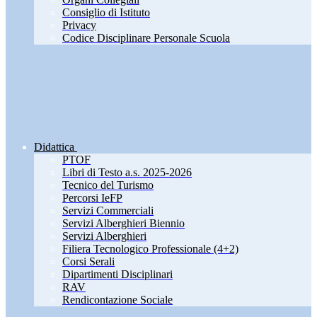
Consiglio di Istituto
Privacy
Codice Disciplinare Personale Scuola
Didattica
PTOF
Libri di Testo a.s. 2025-2026
Tecnico del Turismo
Percorsi IeFP
Servizi Commerciali
Servizi Alberghieri Biennio
Servizi Alberghieri
Filiera Tecnologico Professionale (4+2)
Corsi Serali
Dipartimenti Disciplinari
RAV
Rendicontazione Sociale