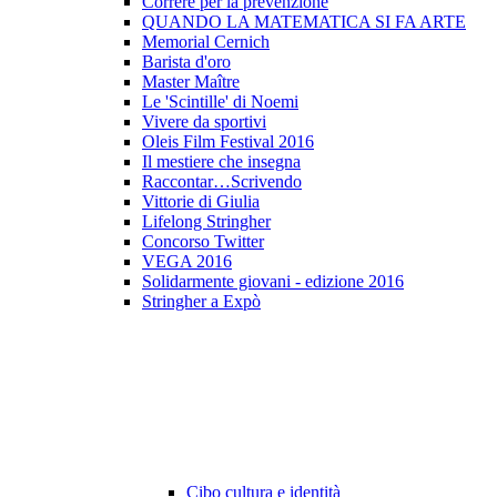
Correre per la prevenzione
QUANDO LA MATEMATICA SI FA ARTE
Memorial Cernich
Barista d'oro
Master Maître
Le 'Scintille' di Noemi
Vivere da sportivi
Oleis Film Festival 2016
Il mestiere che insegna
Raccontar…Scrivendo
Vittorie di Giulia
Lifelong Stringher
Concorso Twitter
VEGA 2016
Solidarmente giovani - edizione 2016
Stringher a Expò
Cibo cultura e identità