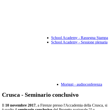
School Academy - Rassegna Stampa
School Academy - Sessione plenaria
Moriggi - audioconferenza
Crusca - Seminario conclusivo
Il
10 novembre 2017
, a Firenze presso l'Accademia della Crusca, si
è svolto il
seminario conclusivo
del Progetto nazionale “
La