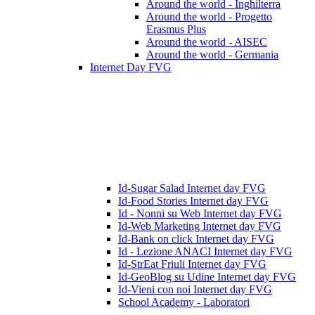
Around the world - Inghilterra
Around the world - Progetto
Erasmus Plus
Around the world - AISEC
Around the world - Germania
Internet Day FVG
Id-Sugar Salad Internet day FVG
Id-Food Stories Internet day FVG
Id - Nonni su Web Internet day FVG
Id-Web Marketing Internet day FVG
Id-Bank on click Internet day FVG
Id - Lezione ANACI Internet day FVG
Id-StrEat Friuli Internet day FVG
Id-GeoBlog su Udine Internet day FVG
Id-Vieni con noi Internet day FVG
School Academy - Laboratori