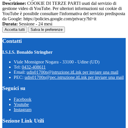
Descrizione:
COOKIE DI TERZE PARTI usati dal servizio di
gestione video di YouTube. Per ulteriori informazioni sui cookie di
YouTube è possibile consultare l'informativa del servizio predisposta
da Google: https://policies.google.com/privacy?hl=it
Durata:
Sessione - 24 mesi
Accetta tutti
Salva le preferenze
Contatti
I.S.I.S. Bonaldo Stringher
Viale Monsignor Nogara - 33100 - Udine (UD)
Tel:
0432-408611
Email:
udis01700n@istruzione.it
Link per inviare una mail
PEC:
udis01700n@pec.istruzione.it
Link per inviare una mail
Seguici su
Facebook
Youtube
Instagram
Sezione Link Utili