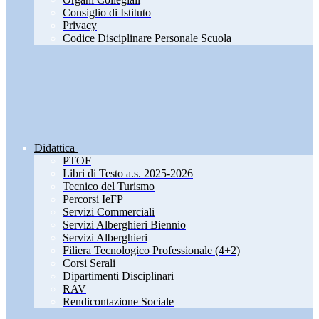
Consiglio di Istituto
Privacy
Codice Disciplinare Personale Scuola
Didattica
PTOF
Libri di Testo a.s. 2025-2026
Tecnico del Turismo
Percorsi IeFP
Servizi Commerciali
Servizi Alberghieri Biennio
Servizi Alberghieri
Filiera Tecnologico Professionale (4+2)
Corsi Serali
Dipartimenti Disciplinari
RAV
Rendicontazione Sociale