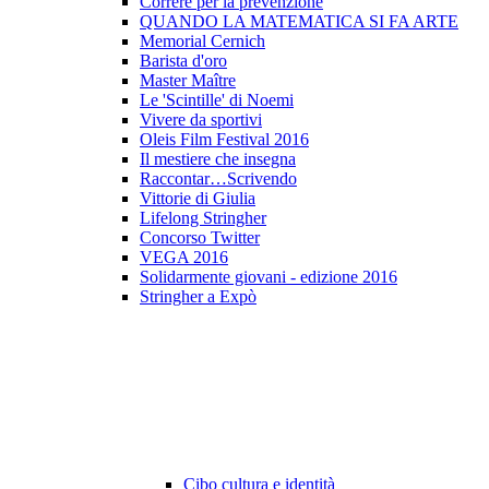
Correre per la prevenzione
QUANDO LA MATEMATICA SI FA ARTE
Memorial Cernich
Barista d'oro
Master Maître
Le 'Scintille' di Noemi
Vivere da sportivi
Oleis Film Festival 2016
Il mestiere che insegna
Raccontar…Scrivendo
Vittorie di Giulia
Lifelong Stringher
Concorso Twitter
VEGA 2016
Solidarmente giovani - edizione 2016
Stringher a Expò
Cibo cultura e identità