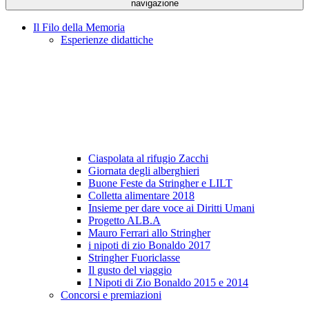
navigazione
Il Filo della Memoria
Esperienze didattiche
Ciaspolata al rifugio Zacchi
Giornata degli alberghieri
Buone Feste da Stringher e LILT
Colletta alimentare 2018
Insieme per dare voce ai Diritti Umani
Progetto ALB.A
Mauro Ferrari allo Stringher
i nipoti di zio Bonaldo 2017
Stringher Fuoriclasse
Il gusto del viaggio
I Nipoti di Zio Bonaldo 2015 e 2014
Concorsi e premiazioni