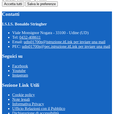
Accetta tutti
Salva le preferenze
Contatti
I.S.I.S. Bonaldo Stringher
Viale Monsignor Nogara - 33100 - Udine (UD)
Tel:
0432-408611
Email:
udis01700n@istruzione.it
Link per inviare una mail
PEC:
udis01700n@pec.istruzione.it
Link per inviare una mail
Seguici su
Facebook
Youtube
Instagram
Sezione Link Utili
Cookie policy
Note legali
Informativa Privacy
Ufficio Relazioni con il Pubblico
Dichiarazione di accessibilità