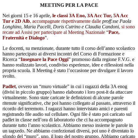
MEETING PER LA PACE
Nei giorni 15 e 16 aprile,
le classi 3A Eno, 3A Acc Tur, 5A Acc
Tur e 2D Alb
, accompagnate rispettivamente dalle
proff.sse Paola
Longhino, Maria Pacelli, Doris Cutrino e Claudia Candoni
, si sono
recate ad Assisi per partecipare al Meeting Nazionale “
Pace,
Fraternità e Dialogo
”.
Le docenti, su menzionate, durante tutto il corso dell’anno scolastico
hanno partecipato ai diversi incontri del Corso di Formazione e
Ricerca “
Insegnare la Pace Oggi
” promosso dalla regione F.V.G. e
hanno realizzato lavori, condiviso esperienze, idee e riflessioni nella
propria scuola. Il Meeting è stato l’occasione per divulgare il lavoro
svolto.
Padlet
, ovvero un “muro virtuale” in cui i ragazzi della 3A enog
(divisi in piccolo gruppo) hanno elaborato i loro post-it da attaccare
virtualmente. Sono state caricate le definizioni di alcune parole
ritenute significative, che poi hanno collegato al passato, attraverso il
ricordo del terremoto. I ragazzi hanno intervistato amici e parenti
registrando file audio sul cellulare. Ogni file è stato poi caricato sul
padlet in classe nell’ora di laboratorio che ci ha accompagnato
durante tutto l’anno scolastico. Abbiamo messo insieme le parole in
un tagxedo. Ne abbiamo confezionati diversi, poi uno è diventato lo
sfondo del “muro”, uno, il logo del nostro gruppo. Abbiamo caricato