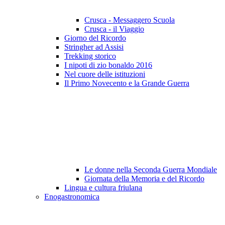
Crusca - Messaggero Scuola
Crusca - il Viaggio
Giorno del Ricordo
Stringher ad Assisi
Trekking storico
I nipoti di zio bonaldo 2016
Nel cuore delle istituzioni
Il Primo Novecento e la Grande Guerra
Le donne nella Seconda Guerra Mondiale
Giornata della Memoria e del Ricordo
Lingua e cultura friulana
Enogastronomica