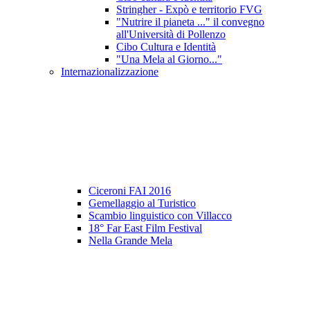
Stringher - Expò e territorio FVG
"Nutrire il pianeta ..." il convegno
all'Università di Pollenzo
Cibo Cultura e Identità
"Una Mela al Giorno..."
Internazionalizzazione
Ciceroni FAI 2016
Gemellaggio al Turistico
Scambio linguistico con Villacco
18° Far East Film Festival
Nella Grande Mela