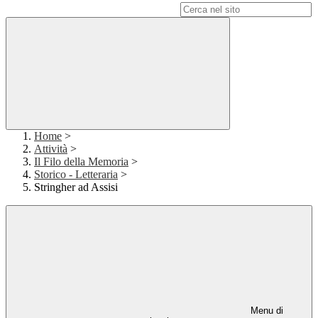
Campo di ricerca per le pagine del sito
Home
>
Attività
>
Il Filo della Memoria
>
Storico - Letteraria
>
Stringher ad Assisi
Menu di