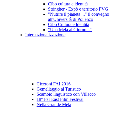
Cibo cultura e identità
Stringher - Expò e territorio FVG
"Nutrire il pianeta ..." il convegno
all'Università di Pollenzo
Cibo Cultura e Identità
"Una Mela al Giorno..."
Internazionalizzazione
Ciceroni FAI 2016
Gemellaggio al Turistico
Scambio linguistico con Villacco
18° Far East Film Festival
Nella Grande Mela