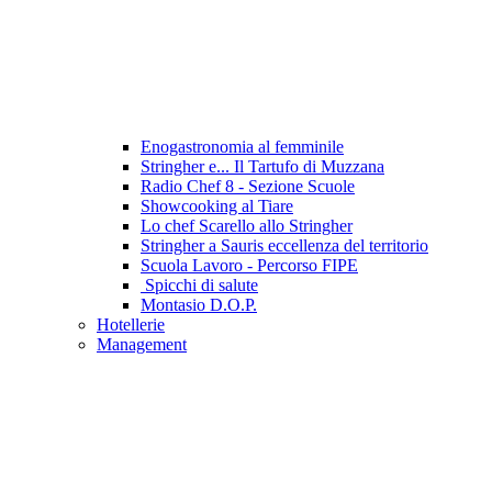
Enogastronomia al femminile
Stringher e... Il Tartufo di Muzzana
Radio Chef 8 - Sezione Scuole
Showcooking al Tiare
Lo chef Scarello allo Stringher
Stringher a Sauris eccellenza del territorio
Scuola Lavoro - Percorso FIPE
Spicchi di salute
Montasio D.O.P.
Hotellerie
Management