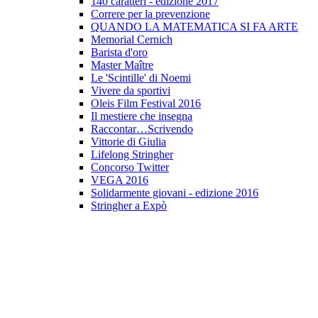
140 caratteri - edizione 2017
Correre per la prevenzione
QUANDO LA MATEMATICA SI FA ARTE
Memorial Cernich
Barista d'oro
Master Maître
Le 'Scintille' di Noemi
Vivere da sportivi
Oleis Film Festival 2016
Il mestiere che insegna
Raccontar…Scrivendo
Vittorie di Giulia
Lifelong Stringher
Concorso Twitter
VEGA 2016
Solidarmente giovani - edizione 2016
Stringher a Expò