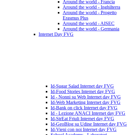
Around the world - Francia
Around the world - Inghilterra
Around the world - Progetto
Erasmus Plus
Around the world - AISEC
Around the world - Germania
Internet Day FVG
Id-Sugar Salad Internet day FVG
Id-Food Stories Internet day FVG
Id - Nonni su Web Internet day FVG
Id-Web Marketing Internet day FVG
Id-Bank on click Internet day FVG
Id - Lezione ANACI Internet day FVG
Id-StrEat Friuli Internet day FVG
Id-GeoBlog su Udine Internet day FVG
Id-Vieni con noi Internet day FVG
School Academy - Laboratori