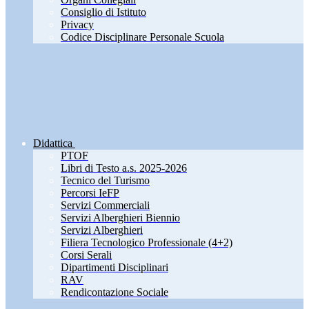
Consiglio di Istituto
Privacy
Codice Disciplinare Personale Scuola
Didattica
PTOF
Libri di Testo a.s. 2025-2026
Tecnico del Turismo
Percorsi IeFP
Servizi Commerciali
Servizi Alberghieri Biennio
Servizi Alberghieri
Filiera Tecnologico Professionale (4+2)
Corsi Serali
Dipartimenti Disciplinari
RAV
Rendicontazione Sociale