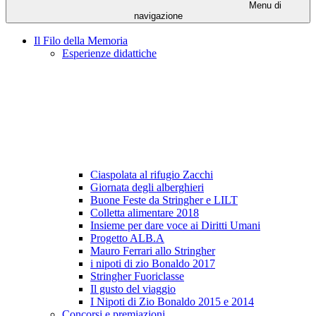
Menu di
navigazione
Il Filo della Memoria
Esperienze didattiche
Ciaspolata al rifugio Zacchi
Giornata degli alberghieri
Buone Feste da Stringher e LILT
Colletta alimentare 2018
Insieme per dare voce ai Diritti Umani
Progetto ALB.A
Mauro Ferrari allo Stringher
i nipoti di zio Bonaldo 2017
Stringher Fuoriclasse
Il gusto del viaggio
I Nipoti di Zio Bonaldo 2015 e 2014
Concorsi e premiazioni