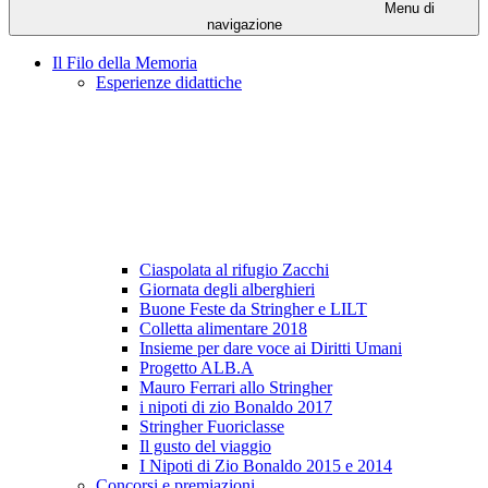
Menu di
navigazione
Il Filo della Memoria
Esperienze didattiche
Ciaspolata al rifugio Zacchi
Giornata degli alberghieri
Buone Feste da Stringher e LILT
Colletta alimentare 2018
Insieme per dare voce ai Diritti Umani
Progetto ALB.A
Mauro Ferrari allo Stringher
i nipoti di zio Bonaldo 2017
Stringher Fuoriclasse
Il gusto del viaggio
I Nipoti di Zio Bonaldo 2015 e 2014
Concorsi e premiazioni