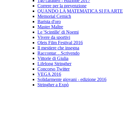
140 caratteri - edizione 2017
Correre per la prevenzione
QUANDO LA MATEMATICA SI FA ARTE
Memorial Cernich
Barista d'oro
Master Maître
Le 'Scintille' di Noemi
Vivere da sportivi
Oleis Film Festival 2016
Il mestiere che insegna
Raccontar…Scrivendo
Vittorie di Giulia
Lifelong Stringher
Concorso Twitter
VEGA 2016
Solidarmente giovani - edizione 2016
Stringher a Expò