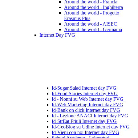
Around the world - Francia
Around the world - Inghilterra
Around the world - Progetto
Erasmus Plus
Around the world - AISEC
Around the world - Germania
Internet Day FVG
Id-Sugar Salad Internet day FVG
Id-Food Stories Internet day FVG
Id - Nonni su Web Internet day FVG
Id-Web Marketing Internet day FVG
Id-Bank on click Internet day FVG
Id - Lezione ANACI Internet day FVG
Id-StrEat Friuli Internet day FVG
Id-GeoBlog su Udine Internet day FVG
Id-Vieni con noi Internet day FVG
School Academy - Laboratori