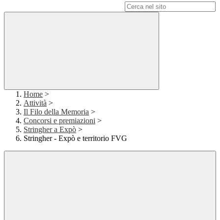
Campo di ricerca per le pagine del sito
Home
>
Attività
>
Il Filo della Memoria
>
Concorsi e premiazioni
>
Stringher a Expò
>
Stringher - Expò e territorio FVG