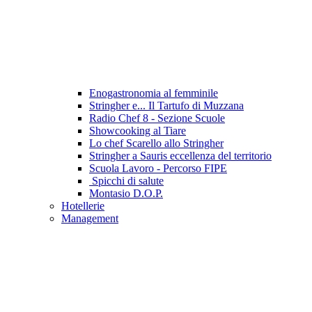
Enogastronomia al femminile
Stringher e... Il Tartufo di Muzzana
Radio Chef 8 - Sezione Scuole
Showcooking al Tiare
Lo chef Scarello allo Stringher
Stringher a Sauris eccellenza del territorio
Scuola Lavoro - Percorso FIPE
Spicchi di salute
Montasio D.O.P.
Hotellerie
Management