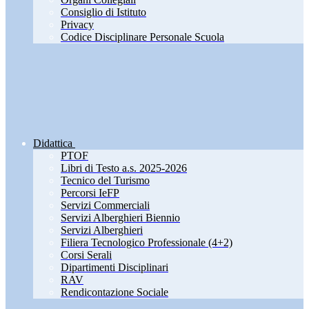
Consiglio di Istituto
Privacy
Codice Disciplinare Personale Scuola
Didattica
PTOF
Libri di Testo a.s. 2025-2026
Tecnico del Turismo
Percorsi IeFP
Servizi Commerciali
Servizi Alberghieri Biennio
Servizi Alberghieri
Filiera Tecnologico Professionale (4+2)
Corsi Serali
Dipartimenti Disciplinari
RAV
Rendicontazione Sociale