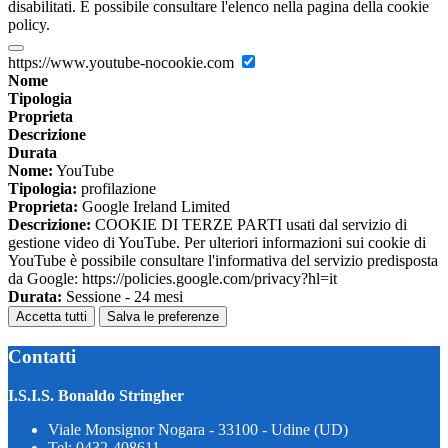
disabilitati. È possibile consultare l'elenco nella pagina della cookie
policy.
https://www.youtube-nocookie.com
Nome
Tipologia
Proprieta
Descrizione
Durata
Nome:
YouTube
Tipologia:
profilazione
Proprieta:
Google Ireland Limited
Descrizione:
COOKIE DI TERZE PARTI usati dal servizio di
gestione video di YouTube. Per ulteriori informazioni sui cookie di
YouTube è possibile consultare l'informativa del servizio predisposta
da Google: https://policies.google.com/privacy?hl=it
Durata:
Sessione - 24 mesi
Accetta tutti
Salva le preferenze
Contatti
I.S.I.S. Bonaldo Stringher
Viale Monsignor Nogara - 33100 - Udine (UD)
Tel:
0432-408611