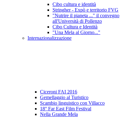
Cibo cultura e identità
Stringher - Expò e territorio FVG
"Nutrire il pianeta ..." il convegno
all'Università di Pollenzo
Cibo Cultura e Identità
"Una Mela al Giorno..."
Internazionalizzazione
Ciceroni FAI 2016
Gemellaggio al Turistico
Scambio linguistico con Villacco
18° Far East Film Festival
Nella Grande Mela