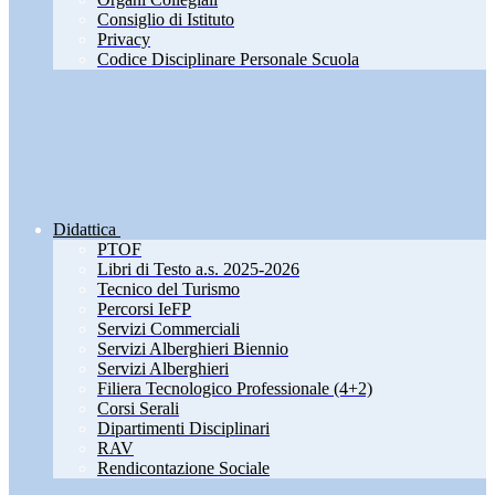
Consiglio di Istituto
Privacy
Codice Disciplinare Personale Scuola
Didattica
PTOF
Libri di Testo a.s. 2025-2026
Tecnico del Turismo
Percorsi IeFP
Servizi Commerciali
Servizi Alberghieri Biennio
Servizi Alberghieri
Filiera Tecnologico Professionale (4+2)
Corsi Serali
Dipartimenti Disciplinari
RAV
Rendicontazione Sociale