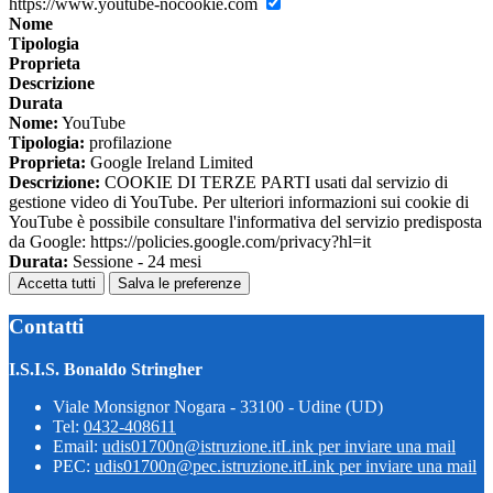
https://www.youtube-nocookie.com
Nome
Tipologia
Proprieta
Descrizione
Durata
Nome:
YouTube
Tipologia:
profilazione
Proprieta:
Google Ireland Limited
Descrizione:
COOKIE DI TERZE PARTI usati dal servizio di
gestione video di YouTube. Per ulteriori informazioni sui cookie di
YouTube è possibile consultare l'informativa del servizio predisposta
da Google: https://policies.google.com/privacy?hl=it
Durata:
Sessione - 24 mesi
Accetta tutti
Salva le preferenze
Contatti
I.S.I.S. Bonaldo Stringher
Viale Monsignor Nogara - 33100 - Udine (UD)
Tel:
0432-408611
Email:
udis01700n@istruzione.it
Link per inviare una mail
PEC:
udis01700n@pec.istruzione.it
Link per inviare una mail