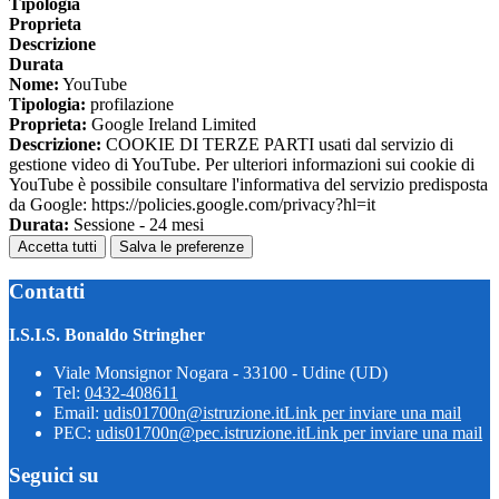
Tipologia
Proprieta
Descrizione
Durata
Nome:
YouTube
Tipologia:
profilazione
Proprieta:
Google Ireland Limited
Descrizione:
COOKIE DI TERZE PARTI usati dal servizio di
gestione video di YouTube. Per ulteriori informazioni sui cookie di
YouTube è possibile consultare l'informativa del servizio predisposta
da Google: https://policies.google.com/privacy?hl=it
Durata:
Sessione - 24 mesi
Accetta tutti
Salva le preferenze
Contatti
I.S.I.S. Bonaldo Stringher
Viale Monsignor Nogara - 33100 - Udine (UD)
Tel:
0432-408611
Email:
udis01700n@istruzione.it
Link per inviare una mail
PEC:
udis01700n@pec.istruzione.it
Link per inviare una mail
Seguici su