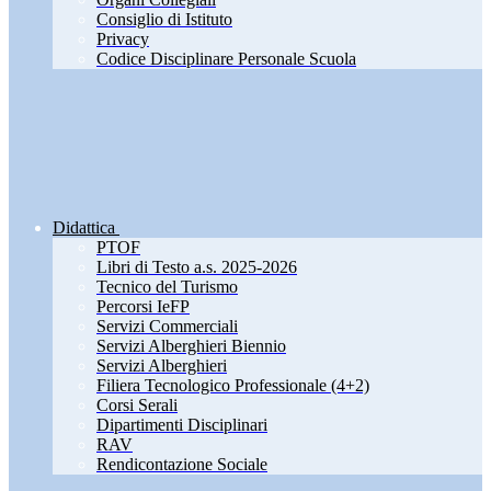
Consiglio di Istituto
Privacy
Codice Disciplinare Personale Scuola
Didattica
PTOF
Libri di Testo a.s. 2025-2026
Tecnico del Turismo
Percorsi IeFP
Servizi Commerciali
Servizi Alberghieri Biennio
Servizi Alberghieri
Filiera Tecnologico Professionale (4+2)
Corsi Serali
Dipartimenti Disciplinari
RAV
Rendicontazione Sociale