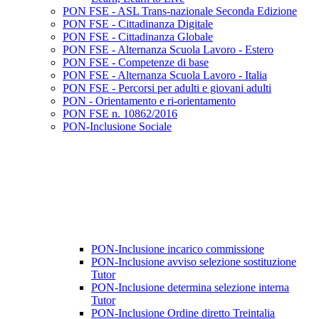
PON FSE - ASL Trans-nazionale Seconda Edizione
PON FSE - Cittadinanza Digitale
PON FSE - Cittadinanza Globale
PON FSE - Alternanza Scuola Lavoro - Estero
PON FSE - Competenze di base
PON FSE - Alternanza Scuola Lavoro - Italia
PON FSE - Percorsi per adulti e giovani adulti
PON - Orientamento e ri-orientamento
PON FSE n. 10862/2016
PON-Inclusione Sociale
PON-Inclusione incarico commissione
PON-Inclusione avviso selezione sostituzione
Tutor
PON-Inclusione determina selezione interna
Tutor
PON-Inclusione Ordine diretto Treintalia