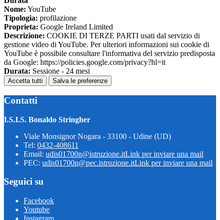
Durata
Nome:
YouTube
Tipologia:
profilazione
Proprieta:
Google Ireland Limited
Descrizione:
COOKIE DI TERZE PARTI usati dal servizio di
gestione video di YouTube. Per ulteriori informazioni sui cookie di
YouTube è possibile consultare l'informativa del servizio predisposta
da Google: https://policies.google.com/privacy?hl=it
Durata:
Sessione - 24 mesi
Accetta tutti
Salva le preferenze
Contatti
I.S.I.S. Bonaldo Stringher
Viale Monsignor Nogara - 33100 - Udine (UD)
Tel:
0432-408611
Email:
udis01700n@istruzione.it
Link per inviare una mail
PEC:
udis01700n@pec.istruzione.it
Link per inviare una mail
Seguici su
Facebook
Youtube
Instagram