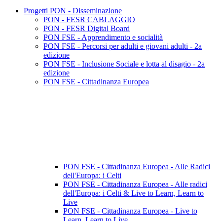
Progetti PON - Disseminazione
PON - FESR CABLAGGIO
PON - FESR Digital Board
PON FSE - Apprendimento e socialità
PON FSE - Percorsi per adulti e giovani adulti - 2a
edizione
PON FSE - Inclusione Sociale e lotta al disagio - 2a
edizione
PON FSE - Cittadinanza Europea
PON FSE - Cittadinanza Europea - Alle Radici
dell'Europa: i Celti
PON FSE - Cittadinanza Europea - Alle radici
dell'Europa: i Celti & Live to Learn, Learn to
Live
PON FSE - Cittadinanza Europea - Live to
Learn, Learn to Live