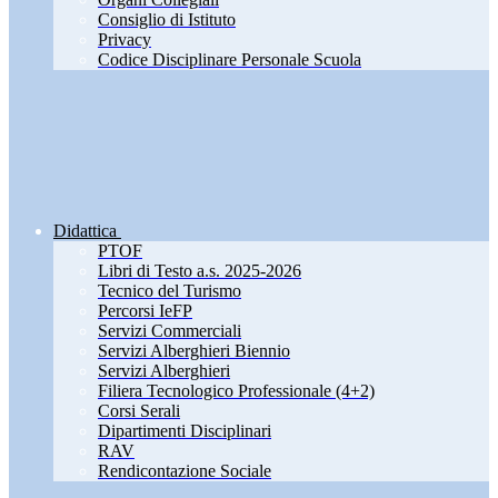
Consiglio di Istituto
Privacy
Codice Disciplinare Personale Scuola
Didattica
PTOF
Libri di Testo a.s. 2025-2026
Tecnico del Turismo
Percorsi IeFP
Servizi Commerciali
Servizi Alberghieri Biennio
Servizi Alberghieri
Filiera Tecnologico Professionale (4+2)
Corsi Serali
Dipartimenti Disciplinari
RAV
Rendicontazione Sociale