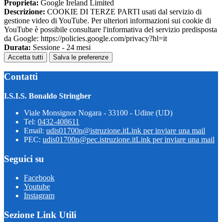
Proprieta:
Google Ireland Limited
Descrizione:
COOKIE DI TERZE PARTI usati dal servizio di
gestione video di YouTube. Per ulteriori informazioni sui cookie di
YouTube è possibile consultare l'informativa del servizio predisposta
da Google: https://policies.google.com/privacy?hl=it
Durata:
Sessione - 24 mesi
Accetta tutti
Salva le preferenze
Contatti
I.S.I.S. Bonaldo Stringher
Viale Monsignor Nogara - 33100 - Udine (UD)
Tel:
0432-408611
Email:
udis01700n@istruzione.it
Link per inviare una mail
PEC:
udis01700n@pec.istruzione.it
Link per inviare una mail
Seguici su
Facebook
Youtube
Instagram
Sezione Link Utili