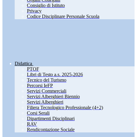
Consiglio di Istituto
Privacy
Codice Disciplinare Personale Scuola
Didattica
PTOF
Libri di Testo a.s. 2025-2026
Tecnico del Turismo
Percorsi IeFP
Servizi Commerciali
Servizi Alberghieri Biennio
Servizi Alberghieri
Filiera Tecnologico Professionale (4+2)
Corsi Serali
Dipartimenti Disciplinari
RAV
Rendicontazione Sociale