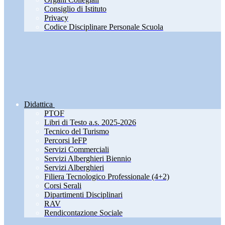
Consiglio di Istituto
Privacy
Codice Disciplinare Personale Scuola
Didattica
PTOF
Libri di Testo a.s. 2025-2026
Tecnico del Turismo
Percorsi IeFP
Servizi Commerciali
Servizi Alberghieri Biennio
Servizi Alberghieri
Filiera Tecnologico Professionale (4+2)
Corsi Serali
Dipartimenti Disciplinari
RAV
Rendicontazione Sociale