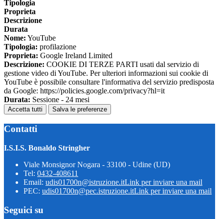
Tipologia
Proprieta
Descrizione
Durata
Nome:
YouTube
Tipologia:
profilazione
Proprieta:
Google Ireland Limited
Descrizione:
COOKIE DI TERZE PARTI usati dal servizio di
gestione video di YouTube. Per ulteriori informazioni sui cookie di
YouTube è possibile consultare l'informativa del servizio predisposta
da Google: https://policies.google.com/privacy?hl=it
Durata:
Sessione - 24 mesi
Accetta tutti
Salva le preferenze
Contatti
I.S.I.S. Bonaldo Stringher
Viale Monsignor Nogara - 33100 - Udine (UD)
Tel:
0432-408611
Email:
udis01700n@istruzione.it
Link per inviare una mail
PEC:
udis01700n@pec.istruzione.it
Link per inviare una mail
Seguici su