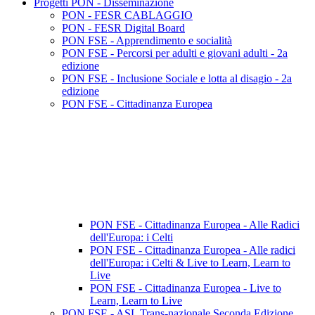
Progetti PON - Disseminazione
PON - FESR CABLAGGIO
PON - FESR Digital Board
PON FSE - Apprendimento e socialità
PON FSE - Percorsi per adulti e giovani adulti - 2a
edizione
PON FSE - Inclusione Sociale e lotta al disagio - 2a
edizione
PON FSE - Cittadinanza Europea
PON FSE - Cittadinanza Europea - Alle Radici
dell'Europa: i Celti
PON FSE - Cittadinanza Europea - Alle radici
dell'Europa: i Celti & Live to Learn, Learn to
Live
PON FSE - Cittadinanza Europea - Live to
Learn, Learn to Live
PON FSE - ASL Trans-nazionale Seconda Edizione