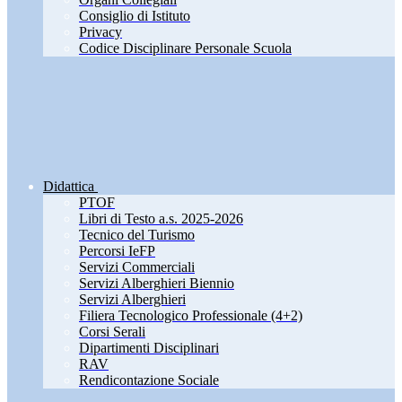
Consiglio di Istituto
Privacy
Codice Disciplinare Personale Scuola
Didattica
PTOF
Libri di Testo a.s. 2025-2026
Tecnico del Turismo
Percorsi IeFP
Servizi Commerciali
Servizi Alberghieri Biennio
Servizi Alberghieri
Filiera Tecnologico Professionale (4+2)
Corsi Serali
Dipartimenti Disciplinari
RAV
Rendicontazione Sociale