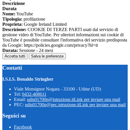
Descrizione
Durata
Nome:
YouTube
Tipologia:
profilazione
Proprieta:
Google Ireland Limited
Descrizione:
COOKIE DI TERZE PARTI usati dal servizio di
gestione video di YouTube. Per ulteriori informazioni sui cookie di
YouTube è possibile consultare l'informativa del servizio predisposta
da Google: https://policies.google.com/privacy?hl=it
Durata:
Sessione - 24 mesi
Accetta tutti
Salva le preferenze
Contatti
I.S.I.S. Bonaldo Stringher
Viale Monsignor Nogara - 33100 - Udine (UD)
Tel:
0432-408611
Email:
udis01700n@istruzione.it
Link per inviare una mail
PEC:
udis01700n@pec.istruzione.it
Link per inviare una mail
Seguici su
Facebook