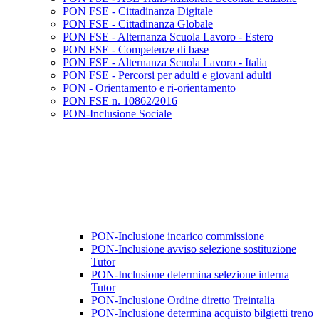
PON FSE - Cittadinanza Digitale
PON FSE - Cittadinanza Globale
PON FSE - Alternanza Scuola Lavoro - Estero
PON FSE - Competenze di base
PON FSE - Alternanza Scuola Lavoro - Italia
PON FSE - Percorsi per adulti e giovani adulti
PON - Orientamento e ri-orientamento
PON FSE n. 10862/2016
PON-Inclusione Sociale
PON-Inclusione incarico commissione
PON-Inclusione avviso selezione sostituzione
Tutor
PON-Inclusione determina selezione interna
Tutor
PON-Inclusione Ordine diretto Treintalia
PON-Inclusione determina acquisto bilgietti treno