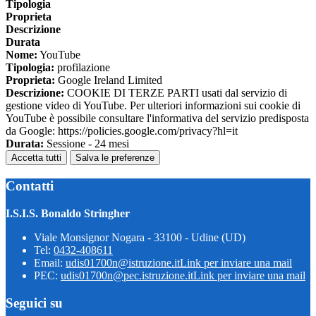
Tipologia
Proprieta
Descrizione
Durata
Nome:
YouTube
Tipologia:
profilazione
Proprieta:
Google Ireland Limited
Descrizione:
COOKIE DI TERZE PARTI usati dal servizio di
gestione video di YouTube. Per ulteriori informazioni sui cookie di
YouTube è possibile consultare l'informativa del servizio predisposta
da Google: https://policies.google.com/privacy?hl=it
Durata:
Sessione - 24 mesi
Accetta tutti
Salva le preferenze
Contatti
I.S.I.S. Bonaldo Stringher
Viale Monsignor Nogara - 33100 - Udine (UD)
Tel:
0432-408611
Email:
udis01700n@istruzione.it
Link per inviare una mail
PEC:
udis01700n@pec.istruzione.it
Link per inviare una mail
Seguici su