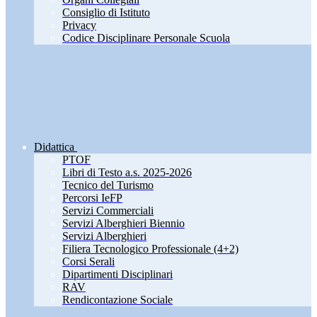
Consiglio di Istituto
Privacy
Codice Disciplinare Personale Scuola
Didattica
PTOF
Libri di Testo a.s. 2025-2026
Tecnico del Turismo
Percorsi IeFP
Servizi Commerciali
Servizi Alberghieri Biennio
Servizi Alberghieri
Filiera Tecnologico Professionale (4+2)
Corsi Serali
Dipartimenti Disciplinari
RAV
Rendicontazione Sociale